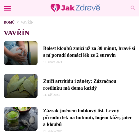
DOMŮ
VAVŘÍN
VAVŘÍN
Bolest kloubů zmizí už za 30 minut, hravě si
s ní poradí domácí lék ze 2 surovin
12. února 2024
Zničí artritidu i záněty: Zázračnou
rostlinku má doma každý
11. září 2023
Zázrak jménem bobkový list. Levný
přírodní lék na hubnutí, hojení kůže, jater
a kloubů
23. dubna 2021