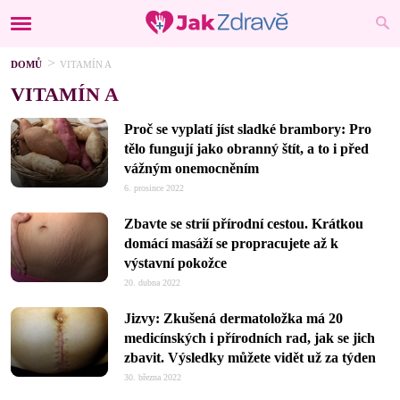
DOMŮ
VITAMÍN A
VITAMÍN A
Proč se vyplatí jíst sladké brambory: Pro
tělo fungují jako obranný štít, a to i před
vážným onemocněním
6. prosince 2022
Zbavte se strií přírodní cestou. Krátkou
domácí masáží se propracujete až k
výstavní pokožce
20. dubna 2022
Jizvy: Zkušená dermatoložka má 20
medicínských i přírodních rad, jak se jich
zbavit. Výsledky můžete vidět už za týden
30. března 2022