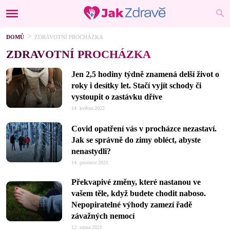
DOMŮ
ZDRAVOTNÍ PROCHÁZKA
ZDRAVOTNÍ PROCHÁZKA
Jen 2,5 hodiny týdně znamená delší život o
roky i desítky let. Stačí vyjít schody či
vystoupit o zastávku dříve
14. května 2022
Covid opatření vás v procházce nezastaví.
Jak se správně do zimy obléct, abyste
nenastydli?
14. prosince 2021
Překvapivé změny, které nastanou ve
vašem těle, když budete chodit naboso.
Nepopiratelné výhody zamezí řadě
závažných nemocí
12. srpna 2021