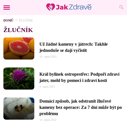
DOMŮ
ŽLUČNÍK
ŽLUČNÍK
Už žádné kameny v játrech: Takhle
jednoduše se dají vyčistit
10. srpna 2023
Král bylinek ostropestřec: Podpoří zdraví
jater, mohl by pomoci i zdraví kostí
9. srpna 2023
Domácí způsob, jak odstranit žlučové
kameny bez operace: Za 7 dní může být po
problému
14. srpna 2022