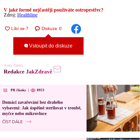
V jaké formě nejčastěji používáte ostropestřec?
Zdroj:
Healthline
Diskuze
0
Vstoupit do diskuze
Autor článku
Redakce JakZdravě
PR články
|
8953
Domácí zavařování bez drahého
vybavení: Jak úspěšně sterilovat v troubě,
myčce nebo mikrovlnce
ČÍST DÁLE