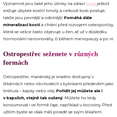
Významné jsou také jeho účinky na zdraví
kostí
, jelikož
snižuje úbytek kostní hmoty a celkově kosti posiluje,
takže jsou pevnější a odolnější.
Pomáhá dále
mineralizaci kostí
a chrání před rozvojem osteoporózy,
která se velice často objevuje u žen, ať už v důsledku
hormonální nerovnováhy, či během menopauzy a po ní.
Ostropestřec seženete v různých
formách
Ostropestřec mariánský je snadno dostupný v
lékárnách nebo obchodech s bylinkami především jako
tinktura – kapky nebo olej.
Pořídit jej můžete ale i
v kapslích, stejně tak sušený
. Můžete ho tedy
konzumovat i ve formě čaje, například u kocoviny. Před
užitím byste se však měli poradit se svým lékařem.