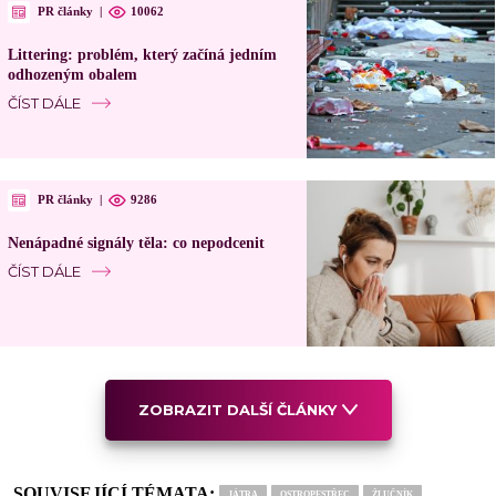
PR články
|
10062
Littering: problém, který začíná jedním
odhozeným obalem
ČÍST DÁLE
PR články
|
9286
Nenápadné signály těla: co nepodcenit
ČÍST DÁLE
ZOBRAZIT DALŠÍ ČLÁNKY
SOUVISEJÍCÍ TÉMATA:
JÁTRA
OSTROPESTŘEC
ŽLUČNÍK