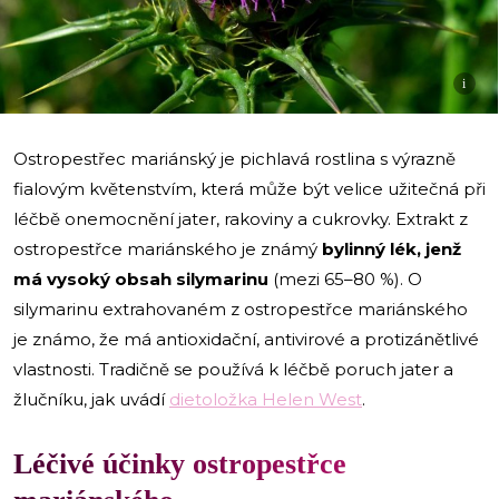
i
Ostropestřec mariánský je pichlavá rostlina s výrazně
fialovým květenstvím, která může být velice užitečná při
léčbě onemocnění jater, rakoviny a cukrovky. Extrakt z
ostropestřce mariánského je známý
bylinný lék, jenž
má vysoký obsah silymarinu
(mezi 65–80 %). O
silymarinu extrahovaném z ostropestřce mariánského
je známo, že má antioxidační, antivirové a protizánětlivé
vlastnosti. Tradičně se používá k léčbě poruch jater a
žlučníku, jak uvádí
dietoložka Helen West
.
Léčivé účinky ostropestřce