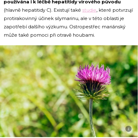
používána i k léčbě hepatitidy virového původu
(hlavně hepatitidy C). Existují také
studie
, které potvrzují
protirakovinný účinek silymarinu, ale v této oblasti je
zapotřebí dalšího výzkumu. Ostropestřec mariánský
může také pomoci při otravě houbami.
i