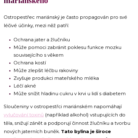
mariánského
Ostropestřec mariánský je často propagován pro své
léčivé účinky, mezi něž patří:
Ochrana jater a žlučníku
Může pomoci zabránit poklesu funkce mozku
souvisejícího s věkem
Ochrana kostí
Může zlepšit léčbu rakoviny
Zvyšuje produkci mateřského mléka
Léčí akné
Může snížit hladinu cukru v krvi u lidí s diabetem
Sloučeniny v ostropestřci mariánském napomáhají
vylučování toxinů
(například alkohol) vstupujících do
těla, snižují zánět a podporují činnost žlučníku a tvorbu
nových jaterních buněk.
Tato bylina je široce