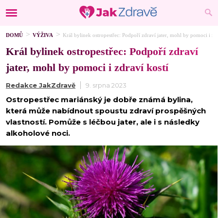
DOMŮ
VÝŽIVA
Král bylinek ostropestřec: Podpoří zdraví jater, mohl by pomoci i zdr
Král bylinek ostropestřec: Podpoří zdraví
jater, mohl by pomoci i zdraví kostí
Redakce JakZdravě
9. srpna 2023
Ostropestřec mariánský je dobře známá bylina,
která může nabídnout spoustu zdraví prospěšných
vlastností. Pomůže s léčbou jater, ale i s následky
alkoholové noci.