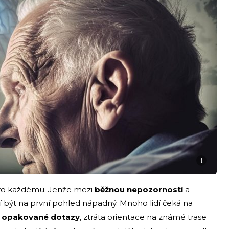
i
ro každému. Jenže mezi
běžnou nepozorností
a
í být na první pohled nápadný. Mnoho lidí čeká na
ž
opakované dotazy
, ztráta orientace na známé trase