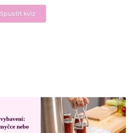
Spustit kvíz
 vybavení:
, myčce nebo