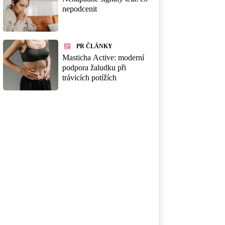
nepodcenit
PR ČLÁNKY
Masticha Active: moderní
podpora žaludku při
trávicích potížích