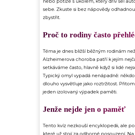
nebo potíže s úkolem, který dřív šel aut
sebe. Zkuste si bez nápovědy odhadnout,
zbystřit.
Proč to rodiny často přehl
Téma je dnes bližší běžným rodinám než
Alzheimerova choroba patří k jejím nejč
setkáváme často, hlavně když si lidé nejso
Typický omyl vypadá nenápadně: někdo něk
dlouho vysvětluje jako roztržitost. Přitom
jeden izolovaný výpadek paměti.
Jenže nejde jen o paměť
Tento kvíz nezkouší encyklopedii, ale po
které už stojí za odborné posouzení. Na 