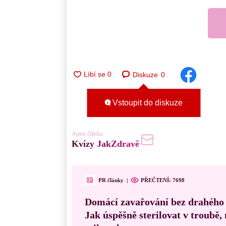
Diskuze
0
Vstoupit do diskuze
Autor článku
Kvízy JakZdravě
PR články
|
PŘEČTENÍ:
7698
Domácí zavařování bez drahého
Jak úspěšně sterilovat v troubě