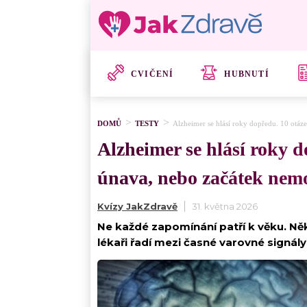
CVIČENÍ
HUBNUTÍ
DOMŮ
TESTY
Alzheimer se hlásí roky dopředu. 10 otáze
Alzheimer se hlásí roky d
únava, nebo začátek nem
Kvízy JakZdravě
31. května 2026
Ne každé zapomínání patří k věku. Ně
lékaři řadí mezi časné varovné signál