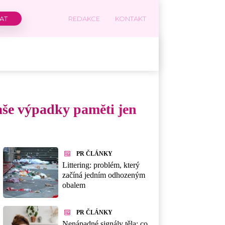
REDAKCE
KONTAKT
vaše výpadky paměti jen
PR ČLÁNKY
Littering: problém, který
začíná jedním odhozeným
obalem
PR ČLÁNKY
Nenápadné signály těla: co