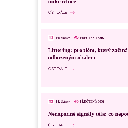
mikrovlnce
ČÍST DÁLE
PR články
|
PŘEČTENÍ:
8807
Littering: problém, který začín
odhozeným obalem
ČÍST DÁLE
PR články
|
PŘEČTENÍ:
8031
Nenápadné signály těla: co nepo
ČÍST DÁLE