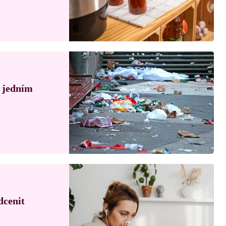
á jedním
dcenit