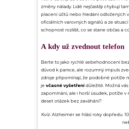
změny nálady. Lidé nejčastěji chybují ta
placení účtů nebo hledání odložených věc
oficiálních varovných signálů a ze situac
schopnost rozlišit, co se stane občas a c
A kdy už zvednout telefon
Berte to jako rychlé sebehodnocení bez s
důvod k panice, ale rozumný impuls zv
zdroje připomínají, že podobné potíže mo
je
včasné vyšetření
důležité. Možná vás
zapomínání, ale i horší úsudek, potíže 
deset otázek bez zaváhání?
Kvíz: Alzheimer se hlásí roky dopředu. 10
ne