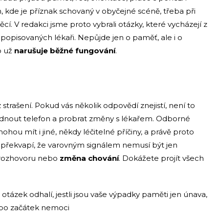
m, kde je příznak schovaný v obyčejné scéně, třeba při
í. V redakci jsme proto vybrali otázky, které vycházejí z
í popisovaných lékaři. Nepůjde jen o paměť, ale i o
o už
narušuje běžné fungování
.
trašení. Pokud vás několik odpovědí znejistí, není to
ednout telefon a probrat změny s lékařem. Odborné
hou mít i jiné, někdy léčitelné příčiny, a právě proto
 překvapí, že varovným signálem nemusí být jen
v rozhovoru nebo
změna chování
. Dokážete projít všech
 otázek odhalí, jestli jsou vaše výpadky paměti jen únava,
bo začátek nemoci