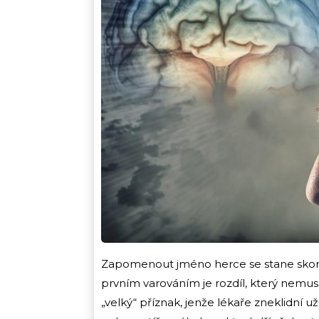
Zapomenout jméno herce se stane sko
prvním varováním je rozdíl, který nemus
„velký“ příznak, jenže lékaře zneklidní u