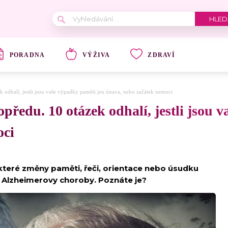
PORADNA
VÝŽIVA
ZDRAVÍ
k odhalí, jestli jsou vaše výpadky paměti jen únava, nebo začátek nemoci
opředu. 10 otázek odhalí, jestli jsou 
oci
které změny paměti, řeči, orientace nebo úsudku
y Alzheimerovy choroby. Poznáte je?