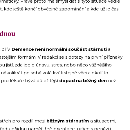
omaticky. Právě proto má smysl dát si tyto situace vedle
 kde ještě končí obyčejné zapomínání a kde už je čas
édnou
 dřív.
Demence není normální součást stárnutí
a
astějším formám. V redakci se s dotazy na první příznaky
u jistí, zda jde o únavu, stres, nebo něco vážnějšího.
olikrát po sobě volá kvůli stejné věci a okolí to
 pro lékaře bývá důležitější
dopad na běžný den
než
střeh pro rozdíl mezi
běžným stárnutím
a situacemi,
řadu přijdou paměť, řeč, orientace, práce s penězi i