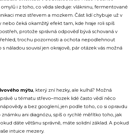
h omylů i z toho, co věda sleduje: vlákninu, fermentované
unikaci mezi střevem a mozkem. Část lidí chybuje už v
 nebo čeká okamžitý efekt tam, kde hraje roli spíš
 postřeh, protože správná odpověď bývá schovaná v
přehled, trochu pozornosti a ochota nepodlehnout
o s náladou souvisí jen okrajově, pár otázek vás možná
živového mýtu
, který zní hezky, ale kulhá? Možná
právě u tématu střevo–mozek lidé často vědí něco
 nápovědy a bez googlení, jen podle toho, co si opravdu
 známku ani diagnózu, spíš o rychlé měřítko toho, jak
okud dáte většinu správně, máte solidní základ. A pokud
aše intuice mezery.