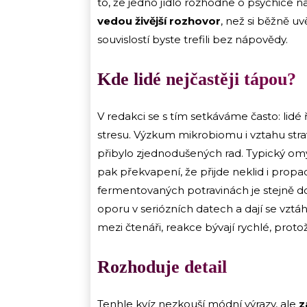
to, že jedno jídlo rozhodne o psychice n
vedou živější rozhovor
, než si běžně u
souvislostí byste trefili bez nápovědy.
Kde lidé nejčastěji tápou?
V redakci se s tím setkáváme často: lidé
stresu. Výzkum mikrobiomu i vztahu strav
přibylo zjednodušených rad. Typický omyl
pak překvapení, že přijde neklid i prop
fermentovaných potravinách je stejně do
oporu v seriózních datech a dají se v
mezi čtenáři, reakce bývají rychlé, prot
Rozhoduje detail
Tenhle kvíz nezkouší módní výrazy, ale
z