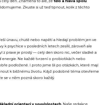
a celý den. Znamená to ale, že
tělo a hlava spolu
vědomujeme. Zkuste si už teď tipnout, kolik z těchto
 řeší únavu, chutě nebo napětí a hledají problém jen ve
y k psychice v posledních letech zesílil, zároveň ale
 z praxe je prostý — celý den skoro nic, večer sladké a
ad energie. Ne každé tvrzení o probiotikách nebo
bře podložené. I proto jsme šli po otázkách, které mají
ztáhnout k běžnému životu. Když podobné téma otevřeme
ože se v něm pozná skoro každý.
ákladní orientaci v souvislostech
. Naše redakce