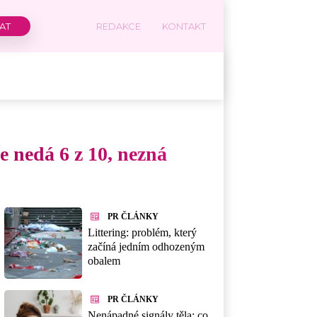
REDAKCE
KONTAKT
e nedá 6 z 10, nezná
PR ČLÁNKY
Littering: problém, který
začíná jedním odhozeným
obalem
PR ČLÁNKY
Nenápadné signály těla: co