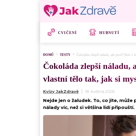
CVIČENÍ
HUBNUTÍ
DOMŮ
TESTY
Čokoláda zlepší náladu, ale proč? Kdo v kví
Čokoláda zlepší náladu, a
vlastní tělo tak, jak si mys
Kvízy JakZdravě
18. května 2026
Nejde jen o žaludek. To, co jíte, můž
nálady víc, než si většina lidí připouští