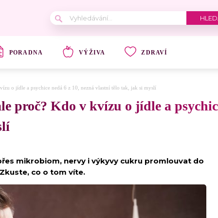
PORADNA
VÝŽIVA
ZDRAVÍ
zu o jídle a psychice nedá 6 z 10, nezná vlastní tělo tak, jak si myslí
le proč? Kdo v kvízu o jídle a psychic
lí
e přes mikrobiom, nervy i výkyvy cukru promlouvat do
. Zkuste, co o tom víte.