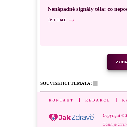
Nenápadné signály těla: co nepo
ČÍST DÁLE
ZOBR
SOUVISEJÍCÍ TÉMATA:
KONTAKT
REDAKCE
K
Copyright © 2
Obsah je chrán