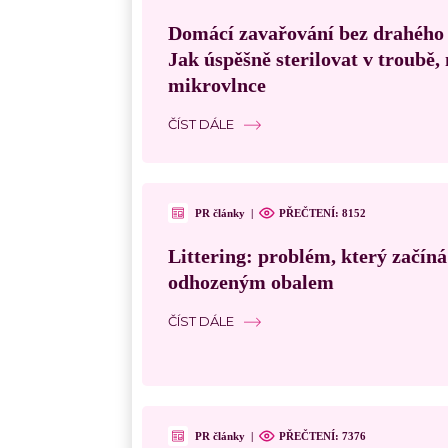
Domácí zavařování bez drahého
Jak úspěšně sterilovat v troubě
mikrovlnce
ČÍST DÁLE
PR články
|
PŘEČTENÍ:
8152
Littering: problém, který začín
odhozeným obalem
ČÍST DÁLE
PR články
|
PŘEČTENÍ:
7376