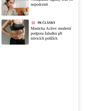
nepodcenit
PR ČLÁNKY
Masticha Active: moderní
podpora žaludku při
trávicích potížích