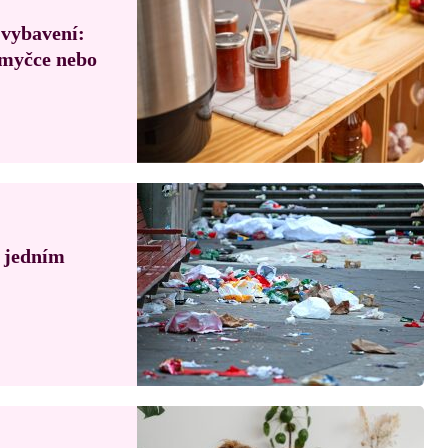
 vybavení:
, myčce nebo
á jedním