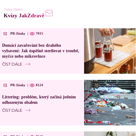
Autor článku
Kvízy JakZdravě
PR články
|
7015
Domácí zavařování bez drahého
vybavení: Jak úspěšně sterilovat v troubě,
myčce nebo mikrovlnce
ČÍST DÁLE
PR články
|
8124
Littering: problém, který začíná jedním
odhozeným obalem
ČÍST DÁLE