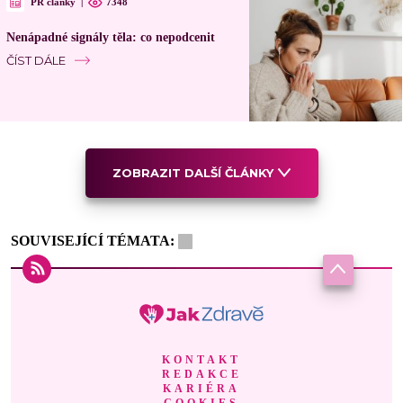
PR články
|
7348
Nenápadné signály těla: co nepodcenit
ČÍST DÁLE
ZOBRAZIT DALŠÍ ČLÁNKY
SOUVISEJÍCÍ TÉMATA:
KONTAKT
REDAKCE
KARIÉRA