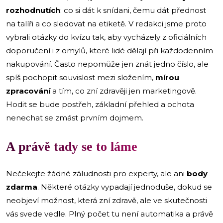
rozhodnutích
: co si dát k snídani, čemu dát přednost
na talíři a co sledovat na etiketě. V redakci jsme proto
vybrali otázky do kvízu tak, aby vycházely z oficiálních
doporučení i z omylů, které lidé dělají při každodenním
nakupování. Často nepomůže jen znát jedno číslo, ale
spíš pochopit souvislost mezi složením,
mírou
zpracování
a tím, co zní zdravěji jen marketingově.
Hodit se bude postřeh, základní přehled a ochota
nenechat se zmást prvním dojmem.
A právě tady se to láme
Nečekejte žádné záludnosti pro experty, ale ani
body
zdarma
. Některé otázky vypadají jednoduše, dokud se
neobjeví možnost, která zní zdravě, ale ve skutečnosti
vás svede vedle. Plný počet tu není automatika a právě