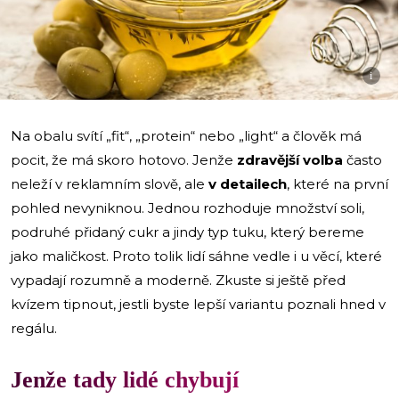
i
Na obalu svítí „fit“, „protein“ nebo „light“ a člověk má
pocit, že má skoro hotovo. Jenže
zdravější volba
často
neleží v reklamním slově, ale
v detailech
, které na první
pohled nevyniknou. Jednou rozhoduje množství soli,
podruhé přidaný cukr a jindy typ tuku, který bereme
jako maličkost. Proto tolik lidí sáhne vedle i u věcí, které
vypadají rozumně a moderně. Zkuste si ještě před
kvízem tipnout, jestli byste lepší variantu poznali hned v
regálu.
Jenže tady lidé chybují