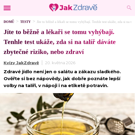
DOMŮ
TESTY
Jíte to běžně a lékaři se tomu vyhýbají. Tenhle test ukáže, zda si na ta
Jíte to běžně a lékaři se tomu vyhýbají.
Tenhle test ukáže, zda si na talíř dáváte
zbytečné riziko, nebo zdraví
Kvízy JakZdravě
20. května 2026
Zdravé jídlo není jen o salátu a zákazu sladkého.
Ověřte si bez nápovědy, jak dobře poznáte lepší
volby na talíři, v nápoji i na etiketě potravin.