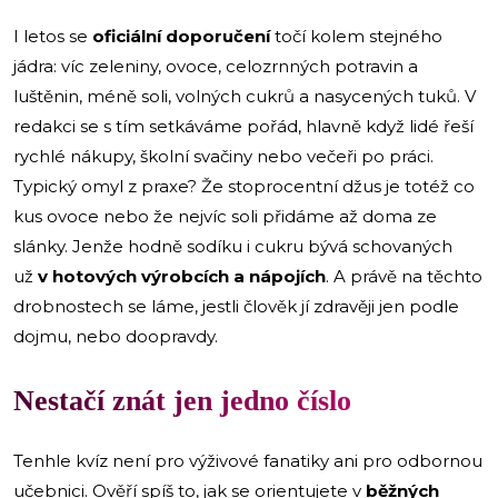
I letos se
oficiální doporučení
točí kolem stejného
jádra: víc zeleniny, ovoce, celozrnných potravin a
luštěnin, méně soli, volných cukrů a nasycených tuků. V
redakci se s tím setkáváme pořád, hlavně když lidé řeší
rychlé nákupy, školní svačiny nebo večeři po práci.
Typický omyl z praxe? Že stoprocentní džus je totéž co
kus ovoce nebo že nejvíc soli přidáme až doma ze
slánky. Jenže hodně sodíku i cukru bývá schovaných
už
v hotových výrobcích a nápojích
. A právě na těchto
drobnostech se láme, jestli člověk jí zdravěji jen podle
dojmu, nebo doopravdy.
Nestačí znát jen jedno číslo
Tenhle kvíz není pro výživové fanatiky ani pro odbornou
učebnici. Ověří spíš to, jak se orientujete v
běžných