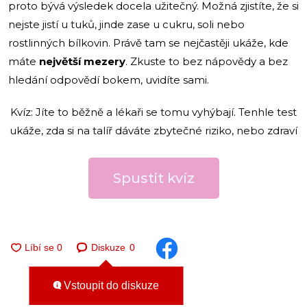
proto bývá výsledek docela užitečný. Možná zjistíte, že si
nejste jistí u tuků, jinde zase u cukru, soli nebo
rostlinných bílkovin. Právě tam se nejčastěji ukáže, kde
máte
největší mezery
. Zkuste to bez nápovědy a bez
hledání odpovědí bokem, uvidíte sami.
Kvíz: Jíte to běžně a lékaři se tomu vyhýbají. Tenhle test
ukáže, zda si na talíř dáváte zbytečné riziko, nebo zdraví
Spustit kvíz
Diskuze
0
Vstoupit do diskuze