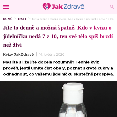
DOMŮ
TESTY
Jíte to denně a možná špatně. Kdo v kvízu o jídelníčku nedá 7 z 10, ten
Jíte to denně a možná špatně. Kdo v kvízu o
jídelníčku nedá 7 z 10, ten své tělo spíš brzdí
než živí
Kvízy JakZdravě
14. května 2026
Myslíte si, že jíte docela rozumně? Tenhle kvíz
prověří, jestli umíte číst obaly, poznat skryté cukry a
odhadnout, co vašemu jídelníčku skutečně prospívá.