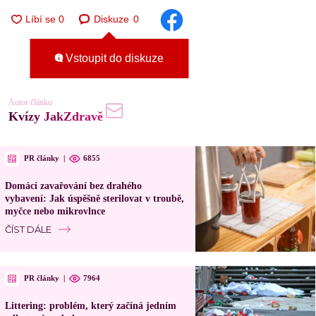
Diskuze
0
Vstoupit do diskuze
Autor článku
Kvízy JakZdravě
PR články
|
6855
Domácí zavařování bez drahého
vybavení: Jak úspěšně sterilovat v troubě,
myčce nebo mikrovlnce
ČÍST DÁLE
PR články
|
7964
Littering: problém, který začíná jedním