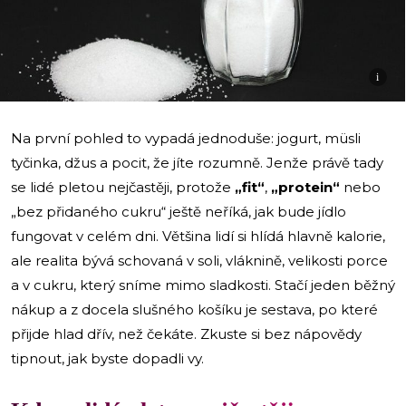
i
Na první pohled to vypadá jednoduše: jogurt, müsli
tyčinka, džus a pocit, že jíte rozumně. Jenže právě tady
se lidé pletou nejčastěji, protože
„fit“
,
„protein“
nebo
„bez přidaného cukru“ ještě neříká, jak bude jídlo
fungovat v celém dni. Většina lidí si hlídá hlavně kalorie,
ale realita bývá schovaná v soli, vláknině, velikosti porce
a v cukru, který sníme mimo sladkosti. Stačí jeden běžný
nákup a z docela slušného košíku je sestava, po které
přijde hlad dřív, než čekáte. Zkuste si bez nápovědy
tipnout, jak byste dopadli vy.