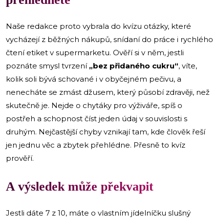
Naše redakce proto vybrala do kvízu otázky, které
vycházejí z běžných nákupů, snídaní do práce i rychlého
čtení etiket v supermarketu. Ověří si v něm, jestli
poznáte smysl tvrzení
„bez přidaného cukru“
, víte,
kolik soli bývá schované i v obyčejném pečivu, a
nenecháte se zmást džusem, který působí zdravěji, než
skutečně je. Nejde o chytáky pro výživáře, spíš o
postřeh a schopnost číst jeden údaj v souvislosti s
druhým. Nejčastější chyby vznikají tam, kde člověk řeší
jen jednu věc a zbytek přehlédne. Přesně to kvíz
prověří.
A výsledek může překvapit
Jestli dáte 7 z 10, máte o vlastním jídelníčku slušný