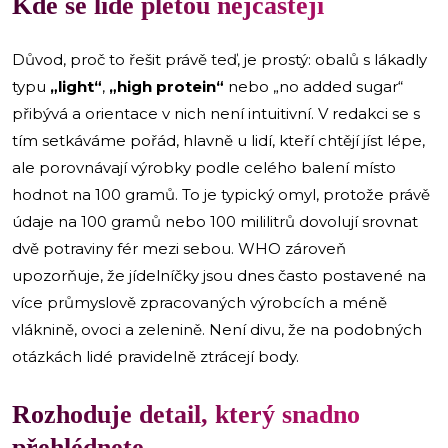
Kde se lidé pletou nejčastěji
Důvod, proč to řešit právě teď, je prostý: obalů s lákadly
typu
„light“
,
„high protein“
nebo „no added sugar“
přibývá a orientace v nich není intuitivní. V redakci se s
tím setkáváme pořád, hlavně u lidí, kteří chtějí jíst lépe,
ale porovnávají výrobky podle celého balení místo
hodnot na 100 gramů. To je typický omyl, protože právě
údaje na 100 gramů nebo 100 mililitrů dovolují srovnat
dvě potraviny fér mezi sebou. WHO zároveň
upozorňuje, že jídelníčky jsou dnes často postavené na
více průmyslově zpracovaných výrobcích a méně
vláknině, ovoci a zelenině. Není divu, že na podobných
otázkách lidé pravidelně ztrácejí body.
Rozhoduje detail, který snadno
přehlédnete