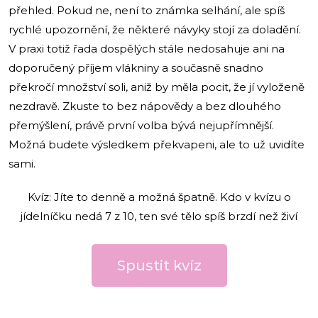
přehled. Pokud ne, není to známka selhání, ale spíš
rychlé upozornění, že některé návyky stojí za doladění.
V praxi totiž řada dospělých stále nedosahuje ani na
doporučený příjem vlákniny a současně snadno
překročí množství soli, aniž by měla pocit, že jí vyloženě
nezdravě. Zkuste to bez nápovědy a bez dlouhého
přemýšlení, právě první volba bývá nejupřímnější.
Možná budete výsledkem překvapeni, ale to už uvidíte
sami.
Kvíz: Jíte to denně a možná špatně. Kdo v kvízu o
jídelníčku nedá 7 z 10, ten své tělo spíš brzdí než živí
Spustit kvíz