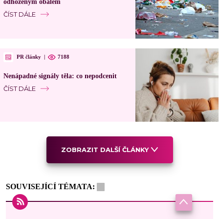
odhozeným obalem
ČÍST DÁLE
PR články
|
7188
Nenápadné signály těla: co nepodcenit
ČÍST DÁLE
ZOBRAZIT DALŠÍ ČLÁNKY
SOUVISEJÍCÍ TÉMATA: