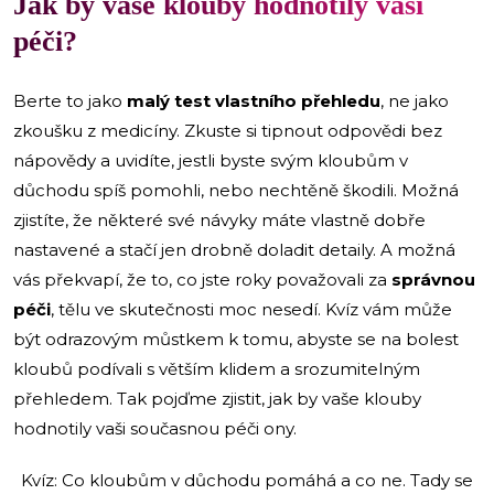
Jak by vaše klouby hodnotily vaši
péči?
Berte to jako
malý test vlastního přehledu
, ne jako
zkoušku z medicíny. Zkuste si tipnout odpovědi bez
nápovědy a uvidíte, jestli byste svým kloubům v
důchodu spíš pomohli, nebo nechtěně škodili. Možná
zjistíte, že některé své návyky máte vlastně dobře
nastavené a stačí jen drobně doladit detaily. A možná
vás překvapí, že to, co jste roky považovali za
správnou
péči
, tělu ve skutečnosti moc nesedí. Kvíz vám může
být odrazovým můstkem k tomu, abyste se na bolest
kloubů podívali s větším klidem a srozumitelným
přehledem. Tak pojďme zjistit, jak by vaše klouby
hodnotily vaši současnou péči ony.
Kvíz: Co kloubům v důchodu pomáhá a co ne. Tady se