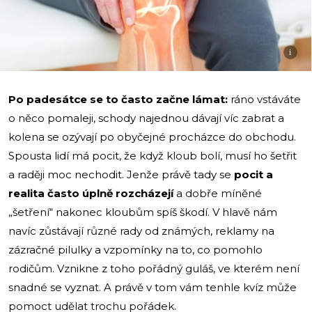
i
Po padesátce se to často začne lámat:
ráno vstáváte
o něco pomaleji, schody najednou dávají víc zabrat a
kolena se ozývají po obyčejné procházce do obchodu.
Spousta lidí má pocit, že když kloub bolí, musí ho šetřit
a raději moc nechodit. Jenže právě tady se
pocit a
realita často úplně rozcházejí
a dobře míněné
„šetření“ nakonec kloubům spíš škodí. V hlavě nám
navíc zůstávají různé rady od známých, reklamy na
zázračné pilulky a vzpomínky na to, co pomohlo
rodičům. Vznikne z toho pořádný guláš, ve kterém není
snadné se vyznat. A právě v tom vám tenhle kvíz může
pomoct udělat trochu pořádek.