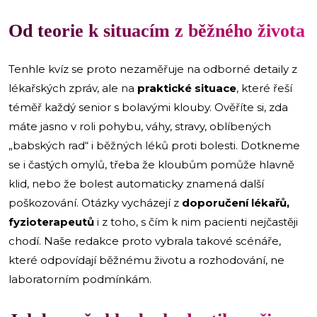
Od teorie k situacím z běžného života
Tenhle kvíz se proto nezaměřuje na odborné detaily z
lékařských zpráv, ale na
praktické situace
, které řeší
téměř každý senior s bolavými klouby. Ověříte si, zda
máte jasno v roli pohybu, váhy, stravy, oblíbených
„babských rad“ i běžných léků proti bolesti. Dotkneme
se i častých omylů, třeba že kloubům pomůže hlavně
klid, nebo že bolest automaticky znamená další
poškozování. Otázky vycházejí z
doporučení lékařů,
fyzioterapeutů
i z toho, s čím k nim pacienti nejčastěji
chodí. Naše redakce proto vybrala takové scénáře,
které odpovídají běžnému životu a rozhodování, ne
laboratorním podmínkám.