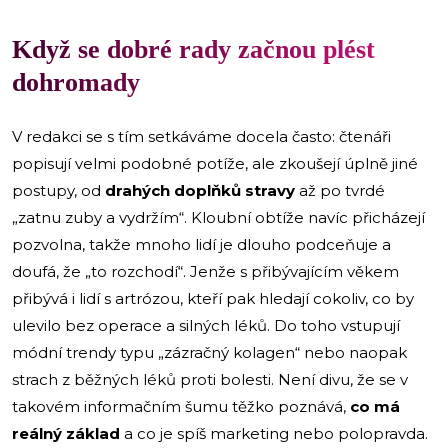
Když se dobré rady začnou plést
dohromady
V redakci se s tím setkáváme docela často: čtenáři
popisují velmi podobné potíže, ale zkoušejí úplně jiné
postupy, od
drahých doplňků stravy
až po tvrdé
„zatnu zuby a vydržím“. Kloubní obtíže navíc přicházejí
pozvolna, takže mnoho lidí je dlouho podceňuje a
doufá, že „to rozchodí“. Jenže s přibývajícím věkem
přibývá i lidí s artrózou, kteří pak hledají cokoliv, co by
ulevilo bez operace a silných léků. Do toho vstupují
módní trendy typu „zázračný kolagen“ nebo naopak
strach z běžných léků proti bolesti. Není divu, že se v
takovém informačním šumu těžko poznává,
co má
reálný základ
a co je spíš marketing nebo polopravda.