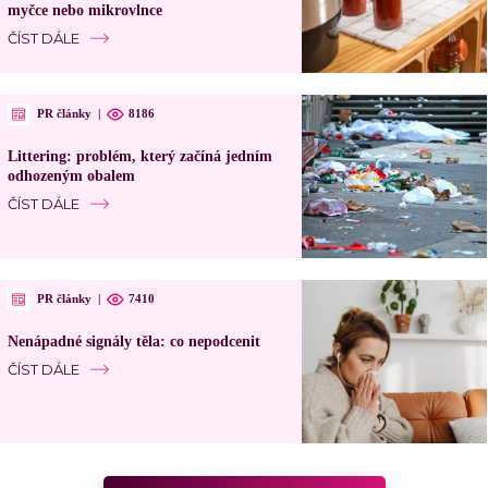
myčce nebo mikrovlnce
ČÍST DÁLE
PR články
|
8186
Littering: problém, který začíná jedním
odhozeným obalem
ČÍST DÁLE
PR články
|
7410
Nenápadné signály těla: co nepodcenit
ČÍST DÁLE