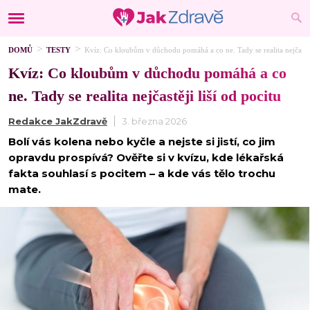
DOMŮ
TESTY
Kvíz: Co kloubům v důchodu pomáhá a co ne. Tady se realita nejčastěji
Kvíz: Co kloubům v důchodu pomáhá a co
ne. Tady se realita nejčastěji liší od pocitu
Redakce JakZdravě
3. března 2026
Bolí vás kolena nebo kyčle a nejste si jistí, co jim
opravdu prospívá? Ověřte si v kvízu, kde lékařská
fakta souhlasí s pocitem – a kde vás tělo trochu
mate.