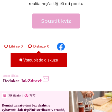
realita nejčastěji liší od pocitu
Spustit kvíz
Diskuze
0
Vstoupit do diskuze
Autor článku
Redakce JakZdravě
PR články
|
7077
Domácí zavařování bez drahého
vybavení: Jak úspěšně sterilovat v troubě,