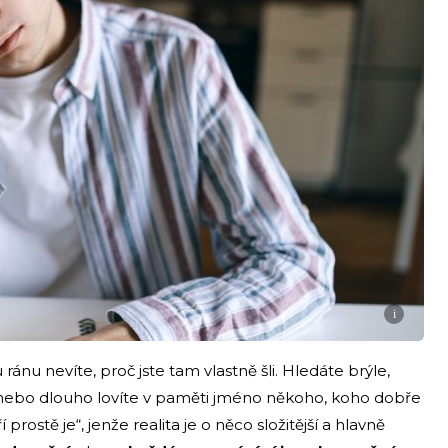
i
ránu nevíte, proč jste tam vlastně šli. Hledáte brýle,
, nebo dlouho lovíte v paměti jméno někoho, koho dobře
ří prostě je“, jenže realita je o něco složitější a hlavně