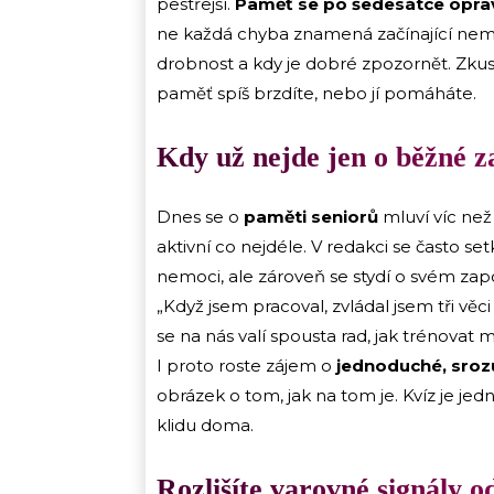
pestřejší.
Paměť se po šedesátce opra
ne každá chyba znamená začínající nemoc
drobnost a kdy je dobré zpozornět. Zkuste 
paměť spíš brzdíte, nebo jí pomáháte.
Kdy už nejde jen o běžné 
Dnes se o
paměti seniorů
mluví víc než 
aktivní co nejdéle. V redakci se často s
nemoci, ale zároveň se stydí o svém zapo
„Když jsem pracoval, zvládal jsem tři vě
se na nás valí spousta rad, jak trénova
I proto roste zájem o
jednoduché, sroz
obrázek o tom, jak na tom je. Kvíz je jedno
klidu doma.
Rozlišíte varovné signály 