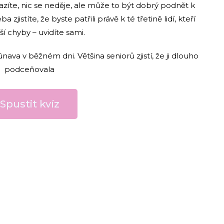
zíte, nic se neděje, ale může to být dobrý podnět k
jistíte, že byste patřili právě k té třetině lidí, kteří
 chyby – uvidíte sami.
nava v běžném dni. Většina seniorů zjistí, že ji dlouho
podceňovala
Spustit kvíz