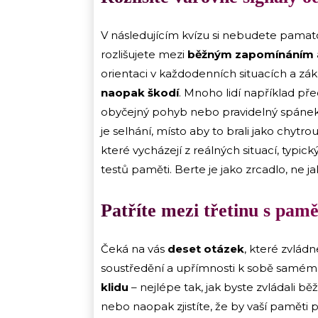
V následujícím kvízu si nebudete pamato
rozlišujete mezi
běžným zapomínáním a
orientaci v každodenních situacích a zá
naopak škodí
. Mnoho lidí například p
obyčejný pohyb nebo pravidelný spánek. 
je selhání, místo aby to brali jako chyt
které vycházejí z reálných situací, typi
testů paměti. Berte je jako zrcadlo, ne j
Patříte mezi třetinu s pam
Čeká na vás
deset otázek
, které zvlád
soustředění a upřímnosti k sobě samému.
klidu
– nejlépe tak, jak byste zvládali 
nebo naopak zjistíte, že by vaší paměti