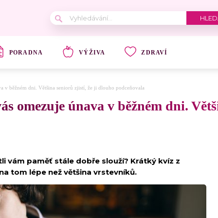
PORADNA
VÝŽIVA
ZDRAVÍ
a v běžném dni. Většina seniorů zjistí, že ji dlouho podceňovala
ás omezuje únava v běžném dni. Většina
stli vám paměť stále dobře slouží? Krátký kvíz z
na tom lépe než většina vrstevníků.