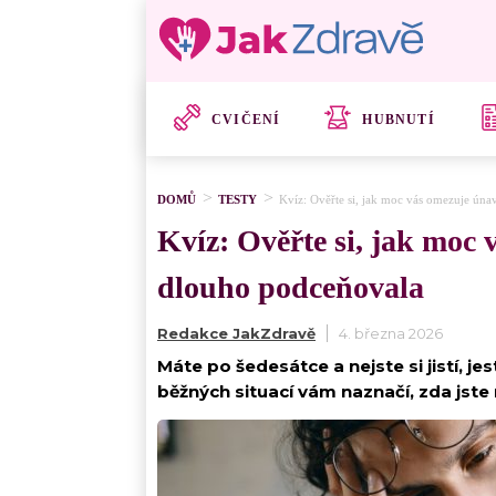
CVIČENÍ
HUBNUTÍ
DOMŮ
TESTY
Kvíz: Ověřte si, jak moc vás omezuje únav
Kvíz: Ověřte si, jak moc v
dlouho podceňovala
Redakce JakZdravě
4. března 2026
Máte po šedesátce a nejste si jistí, je
běžných situací vám naznačí, zda jste 