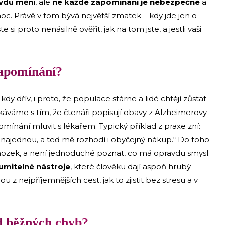
vdu mění
, ale
ne každé zapomínání je nebezpečné
a
. Právě v tom bývá největší zmatek – kdy jde jen o
si proto nenásilně ověřit, jak na tom jste, a jestli vaši
zapomínání?
kdy dřív, i proto, že populace stárne a lidé chtějí zůstat
etkáváme s tím, že čtenáři popisují obavy z Alzheimerovy
mínání mluvit s lékařem. Typický příklad z praxe zní:
ci najednou, a teď mě rozhodí i obyčejný nákup.“ Do toho
t mozek, a není jednoduché poznat, co má opravdu smysl.
umitelné nástroje
, které člověku dají aspoň hrubý
u z nejpříjemnějších cest, jak to zjistit bez stresu a v
od běžných chyb?