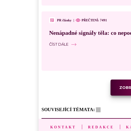
PR články
|
PŘEČTENÍ:
7491
Nenápadné signály těla: co nepo
ČÍST DÁLE
ZOBR
SOUVISEJÍCÍ TÉMATA:
KONTAKT
REDAKCE
K