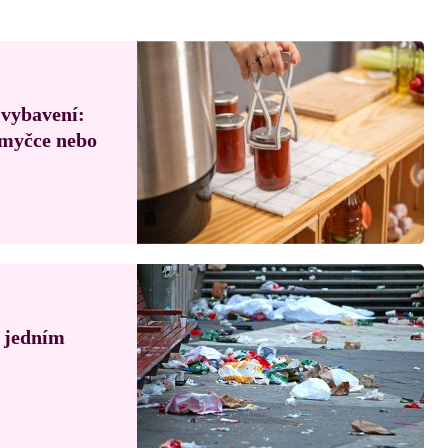
 vybavení:
, myčce nebo
á jedním