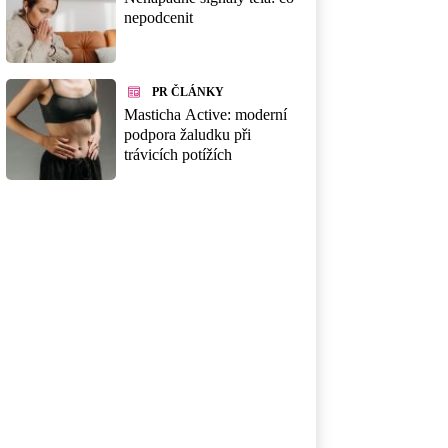
nepodcenit
PR ČLÁNKY
Masticha Active: moderní
podpora žaludku při
trávicích potížích