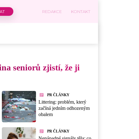
REDAKCE
KONTAKT
 seniorů zjistí, že ji
PR ČLÁNKY
Littering: problém, který
začíná jedním odhozeným
obalem
PR ČLÁNKY
Nenápadné signály těla: co