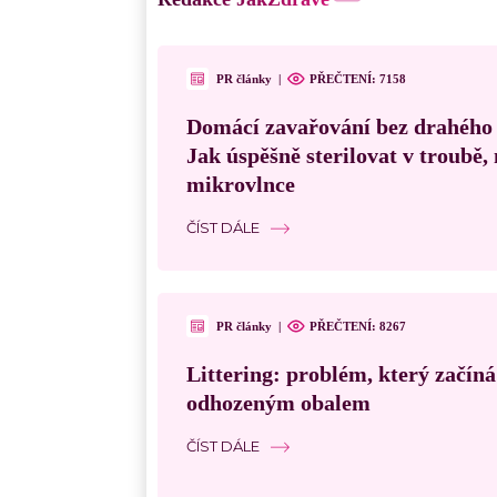
PR články
|
PŘEČTENÍ:
7158
Domácí zavařování bez drahého
Jak úspěšně sterilovat v troubě
mikrovlnce
ČÍST DÁLE
PR články
|
PŘEČTENÍ:
8267
Littering: problém, který začín
odhozeným obalem
ČÍST DÁLE