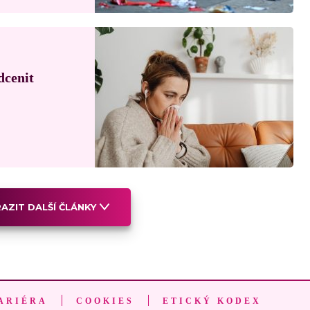
dcenit
AZIT DALŠÍ ČLÁNKY
ARIÉRA
COOKIES
ETICKÝ KODEX