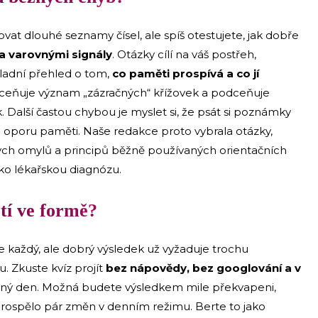
vat dlouhé seznamy čísel, ale spíš otestujete, jak dobře
 varovnými signály
. Otázky cílí na váš postřeh,
kladní přehled o tom,
co paměti prospívá a co jí
řeceňuje význam „zázračných“ křížovek a podceňuje
Další častou chybou je myslet si, že psát si poznámky
rou oporu paměti. Naše redakce proto vybrala otázky,
ckých omylů a principů běžně používaných orientačních
ako lékařskou diagnózu.
ětí ve formě?
ne každý, ale dobrý výsledek už vyžaduje trochu
 Zkuste kvíz projít
bez nápovědy, bez googlování a v
běžný den. Možná budete výsledkem mile překvapeni,
 prospělo pár změn v denním režimu. Berte to jako