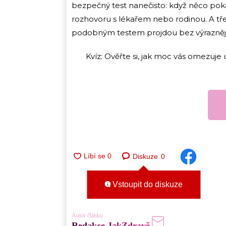
bezpečný test nanečisto: když něco poka
rozhovoru s lékařem nebo rodinou. A třeba z
podobným testem projdou bez výraznější
Kvíz: Ověřte si, jak moc vás omezuje ú
Diskuze
0
Vstoupit do diskuze
Autor článku
Redakce JakZdravě