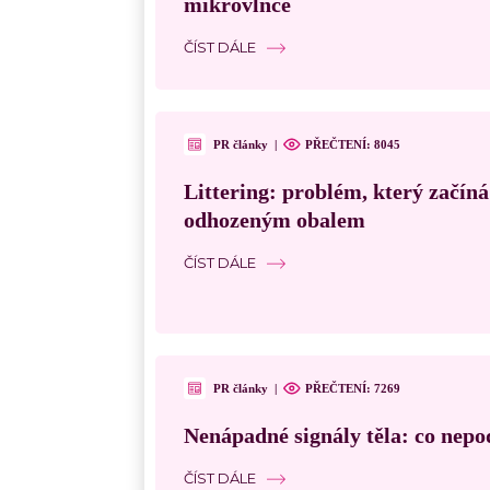
mikrovlnce
ČÍST DÁLE
PR články
|
PŘEČTENÍ:
8045
Littering: problém, který začín
odhozeným obalem
ČÍST DÁLE
PR články
|
PŘEČTENÍ:
7269
Nenápadné signály těla: co nepo
ČÍST DÁLE