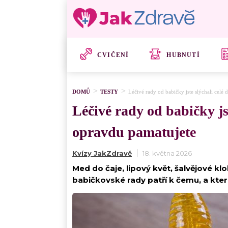
CVIČENÍ
HUBNUTÍ
DOMŮ
TESTY
Léčivé rady od babičky jste slýchali celé d
Léčivé rady od babičky jste
opravdu pamatujete
Kvízy JakZdravě
18. května 2026
Med do čaje, lipový květ, šalvějové kl
babičkovské rady patří k čemu, a které