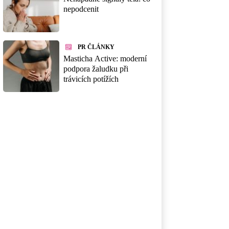
nepodcenit
PR ČLÁNKY
Masticha Active: moderní
podpora žaludku při
trávicích potížích