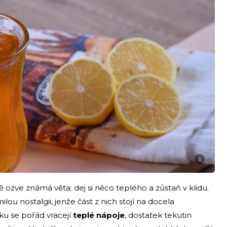
i
 ozve známá věta: dej si něco teplého a zůstaň v klidu.
lou nostalgii, jenže část z nich stojí na docela
u se pořád vracejí
teplé nápoje
, dostatek tekutin