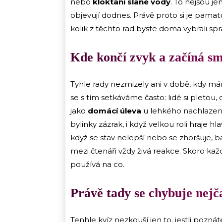
nebo
kloktání slané vody
. To nejsou je
objevují dodnes. Právě proto si je pamat
kolik z těchto rad byste doma vybrali sp
Kde končí zvyk a začíná sm
Tyhle rady nezmizely ani v době, kdy mám
se s tím setkáváme často: lidé si pletou, 
jako
domácí úleva
u lehkého nachlazení
bylinky zázrak, i když velkou roli hraje h
když se stav nelepší nebo se zhoršuje,
mezi čtenáři vždy živá reakce. Skoro každá
používá na co.
Právě tady se chybuje nejča
Tenhle kvíz nezkouší jen to, jestli pozná