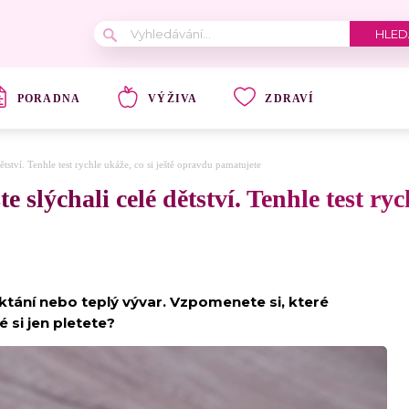
PORADNA
VÝŽIVA
ZDRAVÍ
ětství. Tenhle test rychle ukáže, co si ještě opravdu pamatujete
 slýchali celé dětství. Tenhle test rych
oktání nebo teplý vývar. Vzpomenete si, které
 si jen pletete?