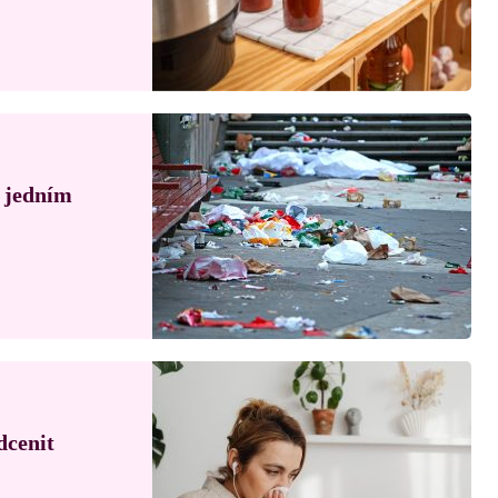
á jedním
dcenit