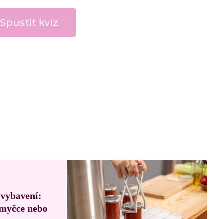
Spustit kvíz
 vybavení:
, myčce nebo