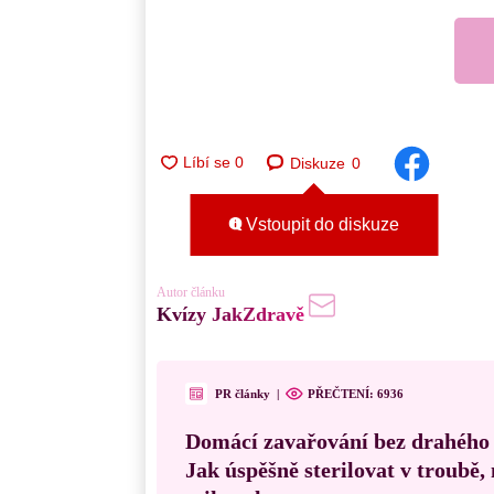
Diskuze
0
Vstoupit do diskuze
Autor článku
Kvízy JakZdravě
PR články
|
PŘEČTENÍ:
6936
Domácí zavařování bez drahého
Jak úspěšně sterilovat v troubě