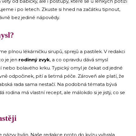
n věty od babičky, ale i postupy, které se u lehkých potíží
ujeme i po letech. Zkuste si hned na začátku tipnout,
rávně bez jediné nápovědy.
ysl?
e plnou lékárničku sirupů, sprejů a pastilek. V redakci
co je jen
rodinný zvyk
, a co opravdu dává smysl
 nebo bolavého krku. Typický omyl je čekat od jedné
lavně odpočinek, pití a šetrná péče. Zároveň ale platí, že
 babská rada sama nestačí. Na podobná témata bývá
 rodina má vlastní recept, ale málokdo si je jistý, co se
stěji
te názvy bylin. Naše redakce proto do kvízu vybrala