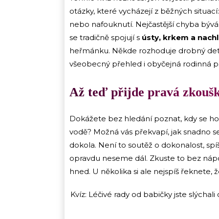
otázky, které vycházejí z běžných situací:
nebo nafouknutí. Nejčastější chyba bývá 
se tradičně spojují s
ústy, krkem a nach
heřmánku. Někde rozhoduje drobný detail
všeobecný přehled i obyčejná rodinná 
Až teď přijde pravá zkouš
Dokážete bez hledání poznat, kdy se ho
vodě? Možná vás překvapí, jak snadno se p
dokola. Není to soutěž o dokonalost, spí
opravdu neseme dál. Zkuste to bez nápov
hned. U několika si ale nejspíš řeknete, 
Kvíz: Léčivé rady od babičky jste slýchali