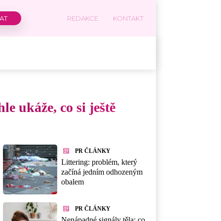
REDAKCE
KONTAKT
le ukáže, co si ještě
PR ČLÁNKY
Littering: problém, který
začíná jedním odhozeným
obalem
PR ČLÁNKY
Nenápadné signály těla: co