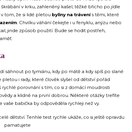
 škrábání v krku, zahleněný kašel, těžké břicho po jídle
v tom, že si lidé pletou
byliny na trávení
s těmi, které
lazením
. Chvilku váhání čekejte i u fenyklu, anýzu nebo
, jinde způsob použití. Bude se hodit postřeh,
paměť.
ka
dí sáhnout po tymiánu, kdy po mátě a kdy spíš po slané
letou i rady, které člověk slyšel od dětství pořád
š rychlé porovnání s tím, co si z domácí moudrosti
ědy a klidně na první dobrou. Některé otázky trefíte
že vaše babička by odpověděla rychleji než vy.
 celé dětství. Tenhle test rychle ukáže, co si ještě opravdu
pamatujete