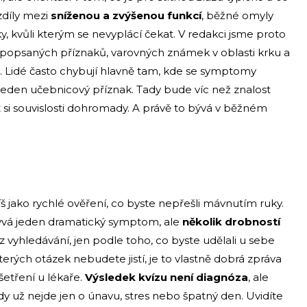
zdíly mezi
sníženou a zvýšenou funkcí
, běžné omyly
, kvůli kterým se nevyplácí čekat. V redakci jsme proto
lně popsaných příznaků, varovných známek v oblasti krku a
e. Lidé často chybují hlavně tam, kde se symptomy
í jeden učebnicový příznak. Tady bude víc než znalost
si souvislosti dohromady. A právě to bývá v běžném
š jako rychlé ověření, co byste nepřešli mávnutím ruky.
bývá jeden dramatický symptom, ale
několik drobností
 vyhledávání, jen podle toho, co byste udělali u sebe
rých otázek nebudete jistí, je to vlastně dobrá zpráva
yšetření u lékaře.
Výsledek kvízu není diagnóza
, ale
 kdy už nejde jen o únavu, stres nebo špatný den. Uvidíte