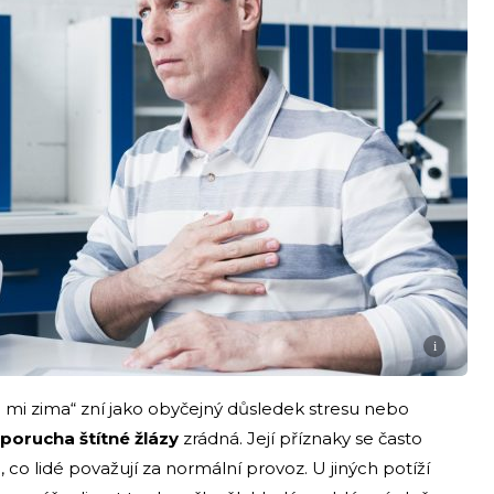
i
je mi zima“ zní jako obyčejný důsledek stresu nebo
porucha štítné žlázy
zrádná. Její příznaky se často
 co lidé považují za normální provoz. U jiných potíží