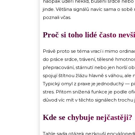
naopak udeří neklid, bušení srdce nebo 
jinde. Většina signálů navíc sama o sobě nic
poznali včas.
Proč si toho lidé často nev
Právě proto se téma vrací i mimo ordin
do práce srdce, trávení, tělesné hmotnost
přepracování, stárnutí nebo jen horší obd
spojují štítnou žlázu hlavně s váhou, a
Typický omyl z praxe je jednoduchý — p
stres. Přitom snížená funkce je podle ofi
důvod víc mít v těchto signálech trochu 
Kde se chybuje nejčastěji?
Tahle sada otázek nezkouší encyklopedii, 