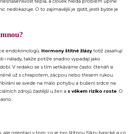
nesnášenlivost tepla, a člověk hledá problém úplně
 nedokazuje. O to zajímavější je zjistit, jestli byste je
šimnou?
ace endokrinologů.
Hormony štítné žlázy
totiž zasahují
i i nálady, takže potíže snadno vypadají jako
obí. V redakci se s tím setkáváme často: čtenáři si
le méně už s chrapotem, zácpou nebo třesem rukou.
řibírání se svede na málo pohybu a bušení srdce na
ciálních zdrojů častější u žen a
s věkem riziko roste
. O
jasno.
ale orientaci v tom, co je pro štítnou žlázu typické a co