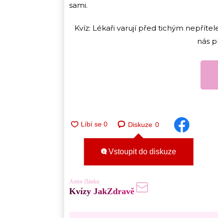
sami.
Kvíz: Lékaři varují před tichým nepřítel
nás p
Diskuze
0
Vstoupit do diskuze
Autor článku
Kvízy JakZdravě