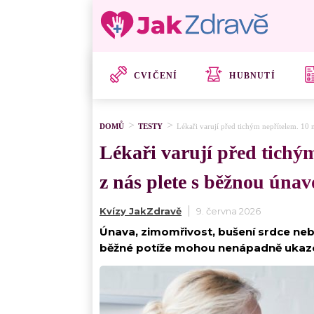
CVIČENÍ
HUBNUTÍ
DOMŮ
TESTY
Lékaři varují před tichým nepřítelem. 10 n
Lékaři varují před tichým
z nás plete s běžnou úna
Kvízy JakZdravě
9. června 2026
Únava, zimomřivost, bušení srdce nebo
běžné potíže mohou nenápadně ukazov