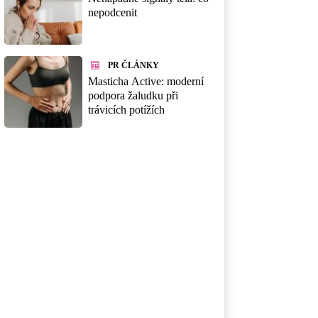
nepodcenit
PR ČLÁNKY
Masticha Active: moderní
podpora žaludku při
trávicích potížích