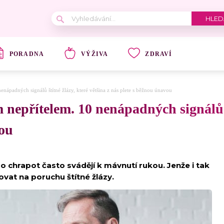
PORADNA
VÝŽIVA
ZDRAVÍ
enápadných signálů štítné žlázy, které většina z nás plete s běžnou únavou
 nepřítelem. 10 nenápadných signálů š
vou
 chrapot často svádějí k mávnutí rukou. Jenže i tak
at na poruchu štítné žlázy.