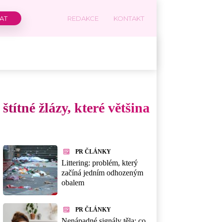
REDAKCE
KONTAKT
títné žlázy, které většina
PR ČLÁNKY
Littering: problém, který
začíná jedním odhozeným
obalem
PR ČLÁNKY
Nenápadné signály těla: co