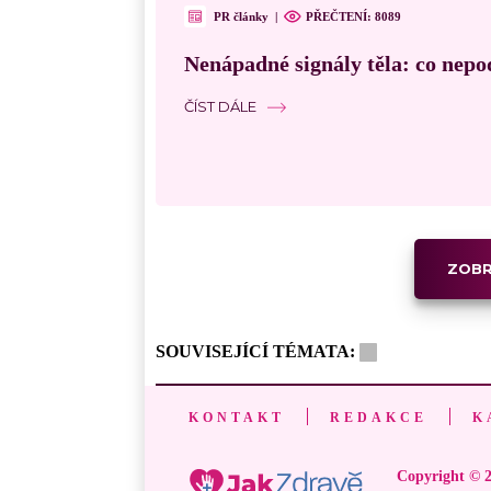
PR články
|
PŘEČTENÍ:
8089
Nenápadné signály těla: co nepo
ČÍST DÁLE
ZOBR
SOUVISEJÍCÍ TÉMATA:
KONTAKT
REDAKCE
K
Copyright © 2