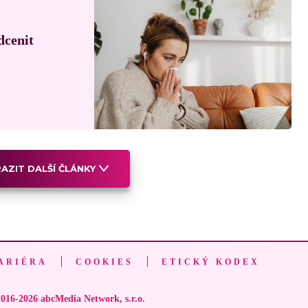
dcenit
AZIT DALŠÍ ČLÁNKY
ARIÉRA
COOKIES
ETICKÝ KODEX
016-2026 abcMedia Network, s.r.o.