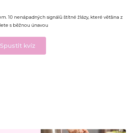
em. 10 nenápadných signálů štítné žlázy, které většina z
lete s běžnou únavou
Spustit kvíz