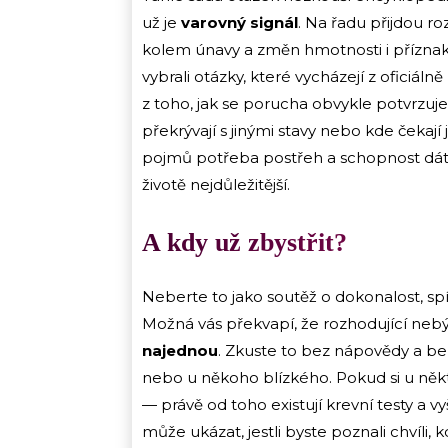
už je
varovný signál
. Na řadu přijdou ro
kolem únavy a změn hmotnosti i příznaky
vybrali otázky, které vycházejí z oficiá
z toho, jak se porucha obvykle potvrzuj
překrývají s jinými stavy nebo kde čekaj
pojmů potřeba postřeh a schopnost dát 
životě nejdůležitější.
A kdy už zbystřit?
Neberte to jako soutěž o dokonalost, spí
Možná vás překvapí, že rozhodující ne
najednou
. Zkuste to bez nápovědy a bez
nebo u někoho blízkého. Pokud si u někte
— právě od toho existují krevní testy a v
může ukázat, jestli byste poznali chvíli,