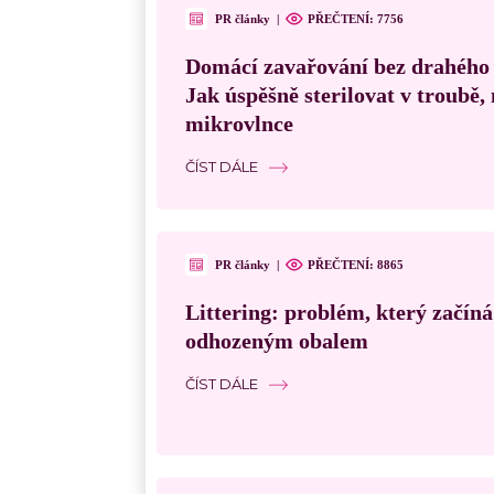
PR články
|
PŘEČTENÍ:
7756
Domácí zavařování bez drahého
Jak úspěšně sterilovat v troubě
mikrovlnce
ČÍST DÁLE
PR články
|
PŘEČTENÍ:
8865
Littering: problém, který začín
odhozeným obalem
ČÍST DÁLE