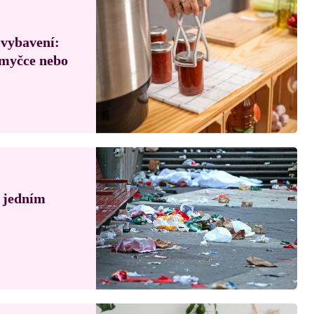
 vybavení:
, myčce nebo
á jedním