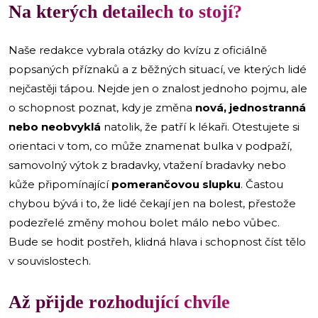
Na kterých detailech to stojí?
Naše redakce vybrala otázky do kvízu z oficiálně
popsaných příznaků a z běžných situací, ve kterých lidé
nejčastěji tápou. Nejde jen o znalost jednoho pojmu, ale
o schopnost poznat, kdy je změna
nová, jednostranná
nebo neobvyklá
natolik, že patří k lékaři. Otestujete si
orientaci v tom, co může znamenat bulka v podpaží,
samovolný výtok z bradavky, vtažení bradavky nebo
kůže připomínající
pomerančovou slupku
. Častou
chybou bývá i to, že lidé čekají jen na bolest, přestože
podezřelé změny mohou bolet málo nebo vůbec.
Bude se hodit postřeh, klidná hlava i schopnost číst tělo
v souvislostech.
Až přijde rozhodující chvíle