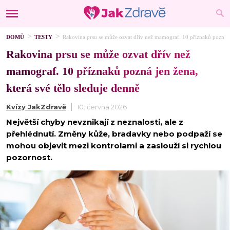
DOMŮ
TESTY
Rakovina prsu se může ozvat dřív než mamograf. 10 příznaků pozná je
Rakovina prsu se může ozvat dřív než
mamograf. 10 příznaků pozná jen žena,
která své tělo sleduje denně
Kvízy JakZdravě
10. června 2026
Největší chyby nevznikají z neznalosti, ale z
přehlédnutí. Změny kůže, bradavky nebo podpaží se
mohou objevit mezi kontrolami a zaslouží si rychlou
pozornost.