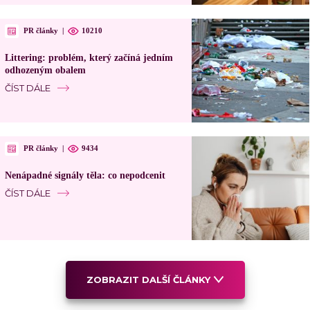
PR články
|
10210
Littering: problém, který začíná jedním
odhozeným obalem
ČÍST DÁLE
PR články
|
9434
Nenápadné signály těla: co nepodcenit
ČÍST DÁLE
ZOBRAZIT DALŠÍ ČLÁNKY