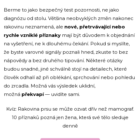
Berme to jako bezpečný test pozornosti, ne jako
diagnózu od stolu. Většina neobvyklých změn nakonec
rakovinu neznamená, ale
nové, přetrvávající nebo
rychle vzniklé příznaky
mají být důvodem k objednání
na vyšetření, ne k dlouhému čekání. Pokud si myslíte,
že byste varovné signály poznali hned, zkuste to bez
nápovědy a bez druhého tipování. Některé otázky
budou snadné, jiné schválně stojí na detailech, které
člověk odhalí až při oblékání, sprchování nebo pohledu
do zrcadla. Možná vás výsledek uklidní,
možná
překvapí
— uvidíte sami.
Kvíz: Rakovina prsu se může ozvat dřív než mamograf.
10 příznaků pozná jen žena, která své tělo sleduje
denně