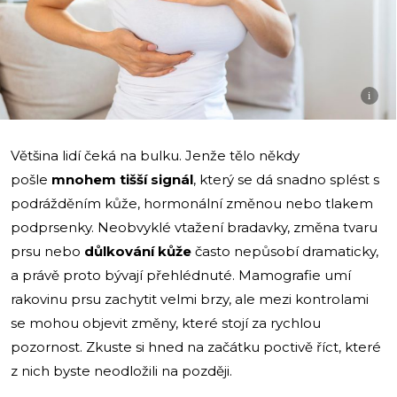
i
Většina lidí čeká na bulku. Jenže tělo někdy
pošle
mnohem tišší signál
, který se dá snadno splést s
podrážděním kůže, hormonální změnou nebo tlakem
podprsenky. Neobvyklé vtažení bradavky, změna tvaru
prsu nebo
důlkování kůže
často nepůsobí dramaticky,
a právě proto bývají přehlédnuté. Mamografie umí
rakovinu prsu zachytit velmi brzy, ale mezi kontrolami
se mohou objevit změny, které stojí za rychlou
pozornost. Zkuste si hned na začátku poctivě říct, které
z nich byste neodložili na později.