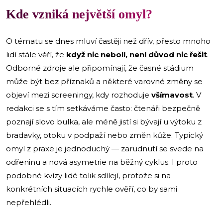
Kde vzniká největší omyl?
O tématu se dnes mluví častěji než dřív, přesto mnoho
lidí stále věří, že
když nic nebolí, není důvod nic řešit
.
Odborné zdroje ale připomínají, že časné stádium
může být bez příznaků a některé varovné změny se
objeví mezi screeningy, kdy rozhoduje
všímavost
. V
redakci se s tím setkáváme často: čtenáři bezpečně
poznají slovo bulka, ale méně jistí si bývají u výtoku z
bradavky, otoku v podpaží nebo změn kůže. Typický
omyl z praxe je jednoduchý — zarudnutí se svede na
odřeninu a nová asymetrie na běžný cyklus. I proto
podobné kvízy lidé tolik sdílejí, protože si na
konkrétních situacích rychle ověří, co by sami
nepřehlédli.