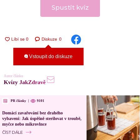
Spustit kvíz
Diskuze
0
Vstoupit do diskuze
Autor článku
Kvízy JakZdravě
PR články
|
9101
Domácí zavařování bez drahého
vybavení: Jak úspěšně sterilovat v troubě,
myčce nebo mikrovlnce
ČÍST DÁLE