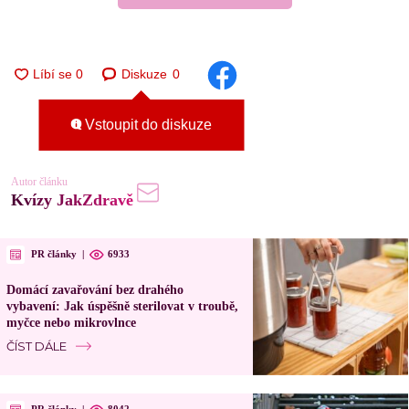
Diskuze
0
Vstoupit do diskuze
Autor článku
Kvízy JakZdravě
PR články
|
6933
Domácí zavařování bez drahého
vybavení: Jak úspěšně sterilovat v troubě,
myčce nebo mikrovlnce
ČÍST DÁLE