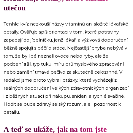
utečou
Tenhle kvíz nezkouší názvy vitamínů ani složité lékařské
detaily. Ověřuje spíš orientaci v tom, které potraviny
zapadají do jídelníčku, jenž lékaři a výživová doporučení
běžně spojují s péčí o srdce. Nejčastější chyba nebývá v
tom, že by lidé neznali ovoce nebo ryby, ale že
podcení
sůl
, typ tuku, míru průmyslového zpracování
nebo zamění tmavé pečivo za skutečně celozrnné. V
redakci jsme proto vybrali otázky, které vycházejí z
reálných doporučení velkých zdravotnických organizací
i z běžných situací při nákupu, snídani a rychlé svačině.
Hodit se bude zdravý selský rozum, ale i pozornost k
detailu.
A teď se ukáže, jak na tom jste