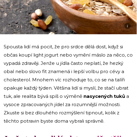
i
Spousta lidí má pocit, že pro srdce dělá dost, když si
občas koupí light jogurt nebo vymění máslo za něco, co
vypadá zdravěji. Jenže u jídla často neplatí, že hezký
obal nebo slovo fit znamená i lepší volbu pro cévy a
cholesterol. Mnohem víc rozhoduje to, co se na talíři
opakuje každý týden. Většina lidí si myslí, že stačí ubrat
tuk, ale realita bývá spíš o výměně
nasycených tuků
a
vysoce zpracovaných jídel za rozumnější možnosti.
Zkuste si bez dlouhého rozmýšlení tipnout, kolik z
těchto potravin byste doma vybrali správně.