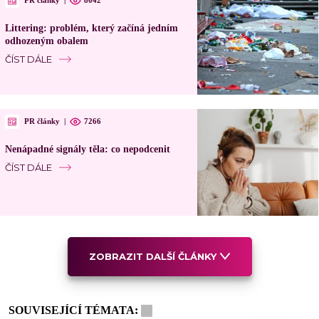
PR články
|
8042
Littering: problém, který začíná jedním
odhozeným obalem
ČÍST DÁLE
PR články
|
7266
Nenápadné signály těla: co nepodcenit
ČÍST DÁLE
ZOBRAZIT DALŠÍ ČLÁNKY
SOUVISEJÍCÍ TÉMATA: