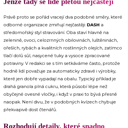
Jenže tady se lidé pletou nejčastěji
Právě proto se pořád vracejí dva podobné směry, které
odborné organizace zmiňují nejčastěji:
DASH
a
středomořský styl stravování. Oba staví hlavně na
zelenině, ovoci, celozrnných obilovinách, luštěninách,
ořeších, rybách a kvalitních rostlinných olejích, zatímco
tlačí dolů sůl, nasycené tuky a vysoce zpracované
potraviny. V redakci se s tím setkáváme často, protože
hodně lidí považuje za automaticky zdravé i výrobky,
které jen dobře vypadají na obalu. Typický příklad je
drahá granola plná cukru, která působí lépe než
obyčejné ovesné vločky, i když v praxi to bývá přesně
naopak. Není divu, že v podobných kvízech chybuje
překvapivě dost čtenářů.
Rozhodují detaily, které snadno