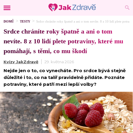
DOMŮ
TESTY
Srdce chráníte roky špatně a ani o tom nevíte. 8 z 10 lidí plete potrav
Srdce chráníte roky špatně a ani o tom
nevíte. 8 z 10 lidí plete potraviny, které mu
pomáhají, s těmi, co mu škodí
Kvízy JakZdravě
29. května 2026
Nejde jen o to, co vynecháte. Pro srdce bývá stejně
důležité i to, co na talíř pravidelně přidáte. Poznáte
potraviny, které patří mezi lepší volby?