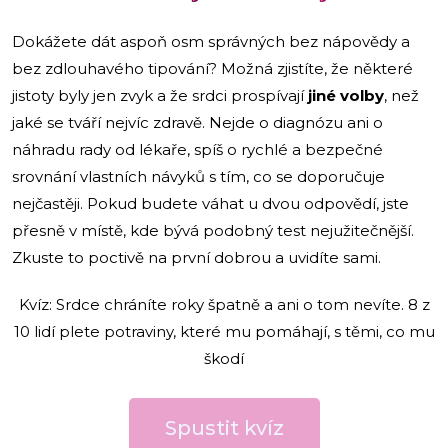
Dokážete dát aspoň osm správných bez nápovědy a
bez zdlouhavého tipování? Možná zjistíte, že některé
jistoty byly jen zvyk a že srdci prospívají
jiné volby
, než
jaké se tváří nejvíc zdravě. Nejde o diagnózu ani o
náhradu rady od lékaře, spíš o rychlé a bezpečné
srovnání vlastních návyků s tím, co se doporučuje
nejčastěji. Pokud budete váhat u dvou odpovědí, jste
přesně v místě, kde bývá podobný test nejužitečnější.
Zkuste to poctivě na první dobrou a uvidíte sami.
Kvíz: Srdce chráníte roky špatně a ani o tom nevíte. 8 z
10 lidí plete potraviny, které mu pomáhají, s těmi, co mu
škodí
Spustit kvíz