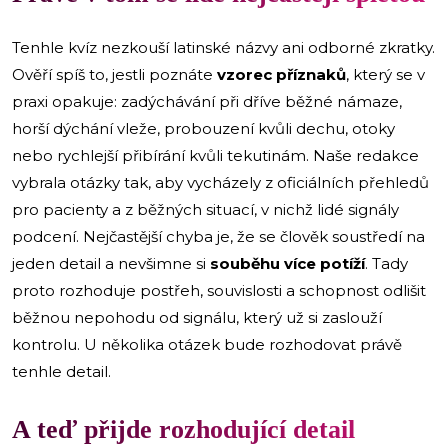
Tenhle kvíz nezkouší latinské názvy ani odborné zkratky.
Ověří spíš to, jestli poznáte
vzorec příznaků
, který se v
praxi opakuje: zadýchávání při dříve běžné námaze,
horší dýchání vleže, probouzení kvůli dechu, otoky
nebo rychlejší přibírání kvůli tekutinám. Naše redakce
vybrala otázky tak, aby vycházely z oficiálních přehledů
pro pacienty a z běžných situací, v nichž lidé signály
podcení. Nejčastější chyba je, že se člověk soustředí na
jeden detail a nevšimne si
souběhu více potíží
. Tady
proto rozhoduje postřeh, souvislosti a schopnost odlišit
běžnou nepohodu od signálu, který už si zaslouží
kontrolu. U několika otázek bude rozhodovat právě
tenhle detail.
A teď přijde rozhodující detail