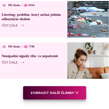
PR články
|
8564
Littering: problém, který začíná jedním
odhozeným obalem
ČÍST DÁLE
PR články
|
7788
Nenápadné signály těla: co nepodcenit
ČÍST DÁLE
ZOBRAZIT DALŠÍ ČLÁNKY