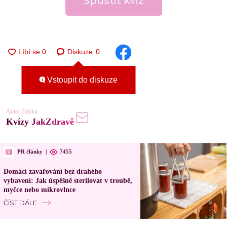
Spustit kvíz
Diskuze
0
Vstoupit do diskuze
Autor článku
Kvízy JakZdravě
PR články
|
7455
Domácí zavařování bez drahého
vybavení: Jak úspěšně sterilovat v troubě,
myčce nebo mikrovlnce
ČÍST DÁLE