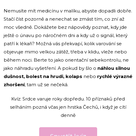
Nemusíte mít medicínu v malíku, abyste dopadli dobře.
Stačí číst pozorně a nenechat se zmást tím, co zní až
moc všedně. Dokážete bez nápovědy poznat, kdy jde
ještě o únavu po náročném dni a kdy už o signál, který
patří k lékaři? Možná vás překvapí, kolik varování se
objevuje mimo velkou zátěž, třeba v klidu, vleže nebo
během noci. Berte to jako orientační sebekontrolu, ne
jako náhradu vyšetření. A pokud by šlo o
náhlou silnou
dušnost, bolest na hrudi, kolaps
nebo
rychlé výrazné
zhoršení
, tam už se nečeká.
Kvíz: Srdce varuje roky dopředu. 10 příznaků před
selháním pozná včas jen hrstka Čechů, i když je cítí
denně