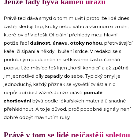
Jenže tady bývá kámen úrazu
Právě teď dává smysl o tom mluvit i proto, že lidé dnes
častěji sledují tep, kroky nebo váhu a všimnou si změn,
které by dřív přešli. Oficiální přehledy mezi hlavní
potíže řadí
dušnost, únavu, otoky nohou
, přetrvávající
kašel či sípání a někdy i bušení srdce. V redakci se s
podobným podceněním setkáváme často: čtenáři
popisují, že měsíce řešili jen „horší kondici“ a až zpětně
jim jednotlivé díly zapadly do sebe. Typický omyl je
jednoduchý, každý příznak se vysvětlí zvlášť a nic
nepůsobí dost vážně. Jenže právě
pomalé
zhoršování
bývá podle lékařských materiálů snadné
přehlédnout. A to je důvod, proč podobné signály není
dobré odbýt mávnutím ruky.
Právě v tom se lidé nejčastěji spletou