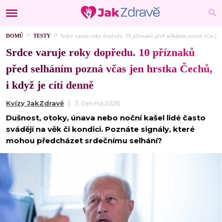
DOMŮ
TESTY
Srdce varuje roky dopředu. 10 příznaků před selháním pozná včas jen 
Srdce varuje roky dopředu. 10 příznaků
před selháním pozná včas jen hrstka Čechů,
i když je cítí denně
Kvízy JakZdravě
3. června 2026
Dušnost, otoky, únava nebo noční kašel lidé často
svádějí na věk či kondici. Poznáte signály, které
mohou předcházet srdečnímu selhání?