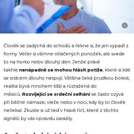
i
Člověk se zadýchá do schodů a řekne si, že jen vypadl z
formy. Večer si všimne otlačených ponožek, ale svede
to na horko nebo dlouhý den. Jenže právě
takhle
nenápadně se mohou hlásit potíže
, které si lidé
se srdcem dlouho nespojí. Většina čeká prudkou bolest,
realita bývá mnohem tišší a roztažená do
měsíců.
Rozvíjející se srdeční selhání
se často ozývá
při běžné námaze, vleže nebo v noci, kdy by to člověk
nečekal. Zkuste si už teď v hlavě říct, které z těchto
signálů by vás opravdu zarazily.