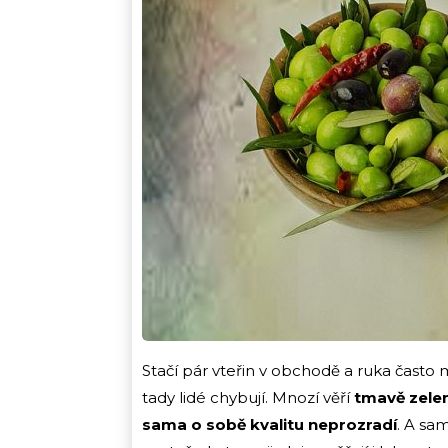
Stačí pár vteřin v obchodě a ruka často m
tady lidé chybují. Mnozí věří
tmavě zele
sama o sobě kvalitu neprozradí
. A sa