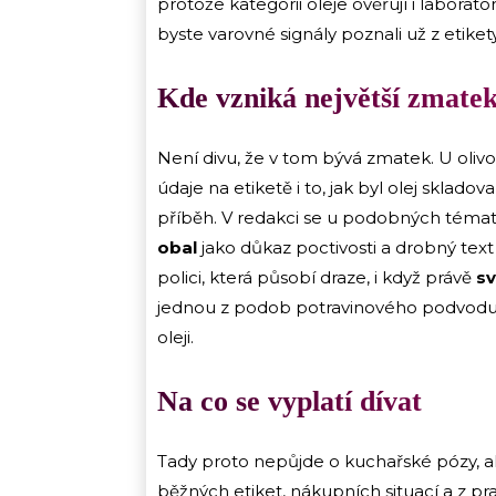
protože kategorii oleje ověřují i laborator
byste varovné signály poznali už z etikety
Kde vzniká největší zmate
Není divu, že v tom bývá zmatek. U olivov
údaje na etiketě i to, jak byl olej sklad
příběh. V redakci se u podobných témat
obal
jako důkaz poctivosti a drobný text
polici, která působí draze, i když právě
sv
jednou z podob potravinového podvodu m
oleji.
Na co se vyplatí dívat
Tady proto nepůjde o kuchařské pózy, al
běžných etiket, nákupních situací a z pr