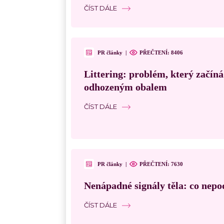
ČÍST DÁLE
PR články
|
PŘEČTENÍ:
8406
Littering: problém, který začín
odhozeným obalem
ČÍST DÁLE
PR články
|
PŘEČTENÍ:
7630
Nenápadné signály těla: co nepo
ČÍST DÁLE