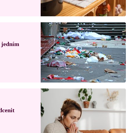
á jedním
dcenit