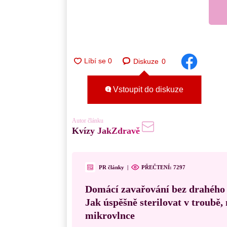
Diskuze
0
Vstoupit do diskuze
Autor článku
Kvízy JakZdravě
PR články
|
PŘEČTENÍ:
7297
Domácí zavařování bez drahého
Jak úspěšně sterilovat v troubě
mikrovlnce