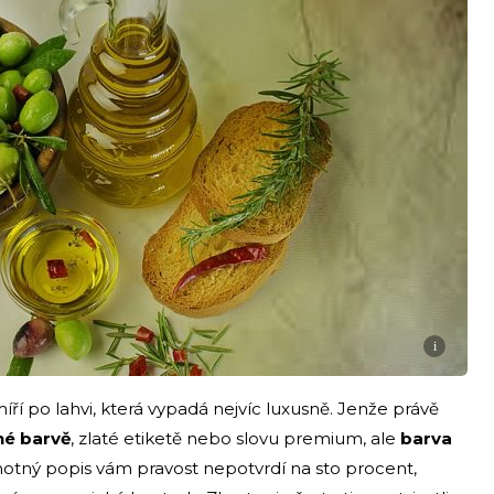
i
íří po lahvi, která vypadá nejvíc luxusně. Jenže právě
né barvě
, zlaté etiketě nebo slovu premium, ale
barva
motný popis vám pravost nepotvrdí na sto procent,