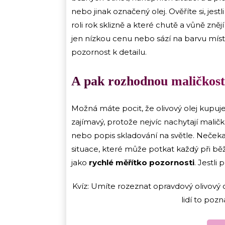
nebo jinak označený olej. Ověříte si, jest
roli rok sklizně a které chutě a vůně znějí
jen nízkou cenu nebo sází na barvu mís
pozornost k detailu.
A pak rozhodnou maličkost
Možná máte pocit, že olivový olej kupuj
zajímavý, protože nejvíc nachytají maličk
nebo popis skladování na světle. Nečekaj
situace, které může potkat každý při b
jako
rychlé měřítko pozornosti
. Jestli
Kvíz: Umíte rozeznat opravdový olivový 
lidí to poz