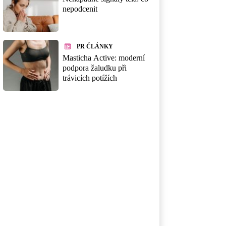
nepodcenit
PR ČLÁNKY
Masticha Active: moderní
podpora žaludku při
trávicích potížích