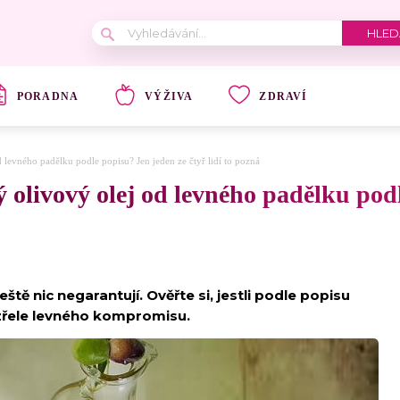
PORADNA
VÝŽIVA
ZDRAVÍ
levného padělku podle popisu? Jen jeden ze čtyř lidí to pozná
 olivový olej od levného padělku podl
eště nic negarantují. Ověřte si, jestli podle popisu
ezřele levného kompromisu.