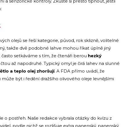
ní a senzorické kontroly. Zkuste si přesto tipnout, jestli
.
k
ých olejů se řeší kategorie, původ, rok sklizně, volitelné
ovaný, takže dvě podobné lahve mohou říkat úplně jiný
 často setkáváme s tím, že čtenáři berou
hezký
 čtou až napodruhé. Typický omyl je čirá lahev na slunné
ětlo a teplo olej zhoršují
. A FDA přímo uvádí, že
ůže být i ředění dražšího olivového oleje levnějšími
e o postřeh. Naše redakce vybrala otázky do kvízu z
avidel, podle nichž se rozlišuje extra panenský, panenský