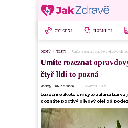
CVIČENÍ
HUBNUTÍ
DOMŮ
TESTY
Umíte rozeznat opravdový olivový olej od 
Umíte rozeznat opravdový
čtyř lidí to pozná
Kvízy JakZdravě
12. května 2026
Luxusní etiketa ani sytě zelená barva j
poznáte poctivý olivový olej od pod