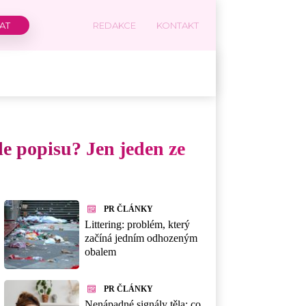
REDAKCE
KONTAKT
e popisu? Jen jeden ze
PR ČLÁNKY
Littering: problém, který
začíná jedním odhozeným
obalem
PR ČLÁNKY
Nenápadné signály těla: co