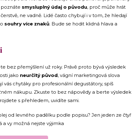
li poznáte
smysluplný údaj o původu
, proč může hrát
 čerstvě, ne vadně. Lidé často chybují i v tom, že hledají
to
souhry více znaků
. Bude se hodit klidná hlava a
i
ete bez přemýšlení už roky. Právě proto bývá výsledek
osti jako
neurčitý původ
, vágní marketingová slova
í vás chytáky pro profesionální degustátory, spíš
ěžném nákupu. Zkuste to bez nápovědy a berte výsledek
 projdete s přehledem, uvidíte sami.
olej od levného padělku podle popisu? Jen jeden ze čtyř
ná a vy možná nejste výjimka