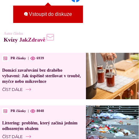
Vstoupit do diskuze
Autor článku
Kvízy JakZdravě
PR články
|
6939
Domácí zavařování bez drahého
vybavení: Jak úspěšně sterilovat v troubě,
myčce nebo mikrovlnce
ČÍST DÁLE
PR články
|
8048
Littering: problém, který začíná jedním
odhozeným obalem
ČÍST DÁLE