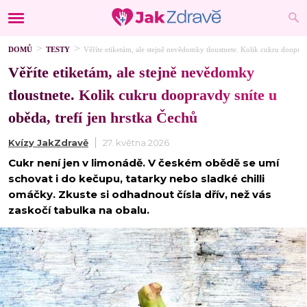
DOMŮ
TESTY
Věříte etiketám, ale stejně nevědomky tloustnete. Kolik cukru dooprav
Věříte etiketám, ale stejně nevědomky
tloustnete. Kolik cukru doopravdy sníte u
oběda, trefí jen hrstka Čechů
Kvízy JakZdravě
27. května 2026
Cukr není jen v limonádě. V českém obědě se umí
schovat i do kečupu, tatarky nebo sladké chilli
omáčky. Zkuste si odhadnout čísla dřív, než vás
zaskočí tabulka na obalu.