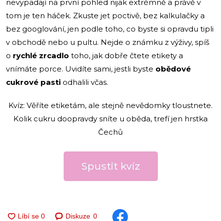
nevypadají na první pohled nijak extrémně a právě v
tom je ten háček. Zkuste jet poctivě, bez kalkulačky a
bez googlování, jen podle toho, co byste si opravdu tipli
v obchodě nebo u pultu. Nejde o známku z výživy, spíš
o
rychlé zrcadlo
toho, jak dobře čtete etikety a
vnímáte porce. Uvidíte sami, jestli byste
obědové
cukrové pasti
odhalili včas.
Kvíz: Věříte etiketám, ale stejně nevědomky tloustnete.
Kolik cukru doopravdy sníte u oběda, trefí jen hrstka
Čechů
Spustit kvíz
Diskuze
0