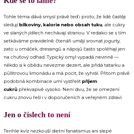
Kde se to láme?
Tohle téma dává smysl právě teď i proto, že lidé častěji
sledují
bílkoviny, kalorie nebo obsah tuku
, ale cukry
ve slaných jídlech nechávají stranou. V redakci se s tím
setkáváme pravidelně: čtenáři umějí srovnat jogurty,
zato u omáček, dressingů a nápojů často spoléhají jen
na chuťový odhad. Typický omyl vypadá nevinně —
někdo si k obědu nevezme dezert, ale přidá tatarku a
půllitrovou limonádu a má pocit, že vyhrál. Přitom právě
podobná kombinace umí vystřelit
příjem
cukrů
překvapivě vysoko. Není divu, že se omezení
cukru znovu řeší i v doporučeních a veřejném zdraví.
Jen o číslech to není
Tenhle kvíz nezkouší dietní fanatismus ani slepé