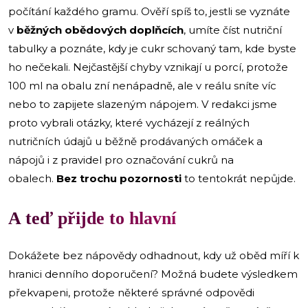
počítání každého gramu. Ověří spíš to, jestli se vyznáte
v
běžných obědových doplňcích
, umíte číst nutriční
tabulky a poznáte, kdy je cukr schovaný tam, kde byste
ho nečekali. Nejčastější chyby vznikají u porcí, protože
100 ml na obalu zní nenápadně, ale v reálu sníte víc
nebo to zapijete slazeným nápojem. V redakci jsme
proto vybrali otázky, které vycházejí z reálných
nutričních údajů u běžně prodávaných omáček a
nápojů i z pravidel pro označování cukrů na
obalech.
Bez trochu pozornosti
to tentokrát nepůjde.
A teď přijde to hlavní
Dokážete bez nápovědy odhadnout, kdy už oběd míří k
hranici denního doporučení? Možná budete výsledkem
překvapeni, protože některé správné odpovědi