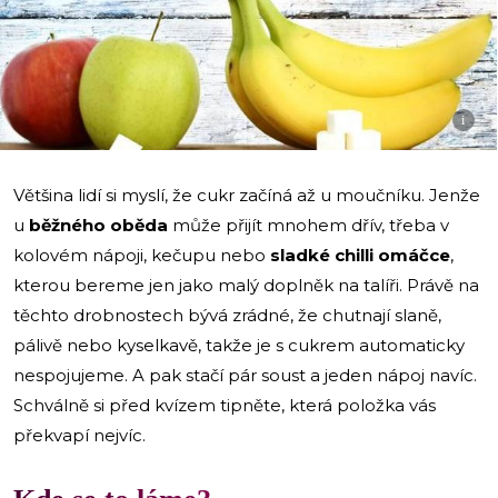
i
Většina lidí si myslí, že cukr začíná až u moučníku. Jenže
u
běžného oběda
může přijít mnohem dřív, třeba v
kolovém nápoji, kečupu nebo
sladké chilli omáčce
,
kterou bereme jen jako malý doplněk na talíři. Právě na
těchto drobnostech bývá zrádné, že chutnají slaně,
pálivě nebo kyselkavě, takže je s cukrem automaticky
nespojujeme. A pak stačí pár soust a jeden nápoj navíc.
Schválně si před kvízem tipněte, která položka vás
překvapí nejvíc.