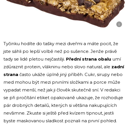
i
Tyčinku hodíte do tašky mezi dveřmi a máte pocit, že
jste sáhli po lepší volbě než po sušence. Jenže právě
tady se lidé pletou nejčastěji.
Přední strana obalu
umí
zdůraznit protein, vlákninu nebo slovo natural, ale
zadní
strana
často ukáže úplně jiný příběh. Cukr, sirupy nebo
med mohou být mezi prvními složkami a porce může
vypadat menší, než jak ji člověk skutečně sní. V redakci
se při pročítání etiket opakovaně ukazuje, že rozhoduje
pár drobných detailů, kterých si většina nakupujících
nevšimne. Zkuste si ještě před kvízem tipnout, jestli
byste maskovanou sladkost poznali na první pohled.