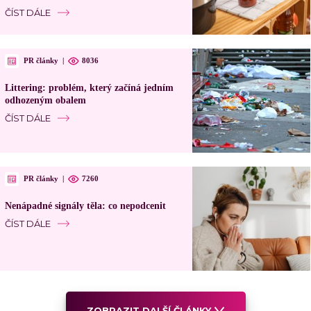
ČÍST DÁLE
PR články
|
8036
Littering: problém, který začíná jedním
odhozeným obalem
ČÍST DÁLE
PR články
|
7260
Nenápadné signály těla: co nepodcenit
ČÍST DÁLE
ZOBRAZIT DALŠÍ ČLÁNKY