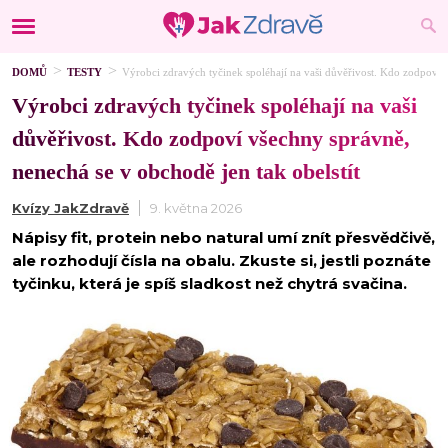
DOMŮ
TESTY
Výrobci zdravých tyčinek spoléhají na vaši důvěřivost. Kdo zodpoví v
Výrobci zdravých tyčinek spoléhají na vaši
důvěřivost. Kdo zodpoví všechny správně,
nenechá se v obchodě jen tak obelstít
Kvízy JakZdravě
9. května 2026
Nápisy fit, protein nebo natural umí znít přesvědčivě,
ale rozhodují čísla na obalu. Zkuste si, jestli poznáte
tyčinku, která je spíš sladkost než chytrá svačina.