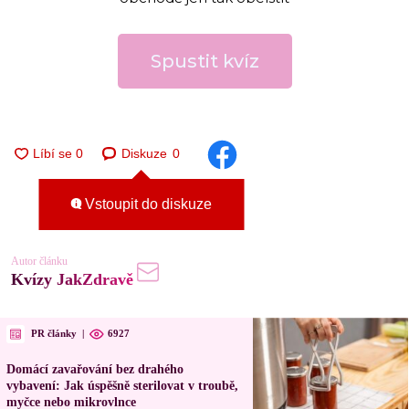
Spustit kvíz
Diskuze
0
Vstoupit do diskuze
Autor článku
Kvízy JakZdravě
PR články
|
6927
Domácí zavařování bez drahého
vybavení: Jak úspěšně sterilovat v troubě,
myčce nebo mikrovlnce