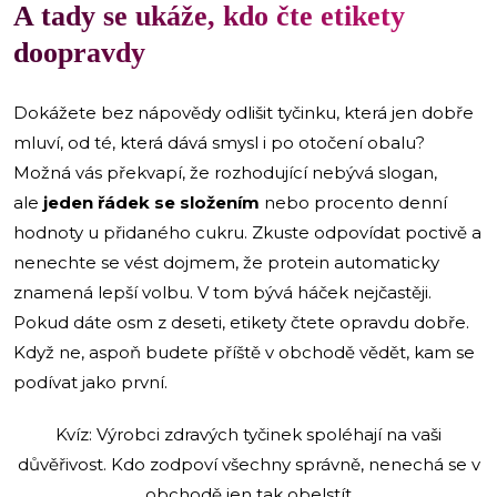
A tady se ukáže, kdo čte etikety
doopravdy
Dokážete bez nápovědy odlišit tyčinku, která jen dobře
mluví, od té, která dává smysl i po otočení obalu?
Možná vás překvapí, že rozhodující nebývá slogan,
ale
jeden řádek se složením
nebo procento denní
hodnoty u přidaného cukru. Zkuste odpovídat poctivě a
nenechte se vést dojmem, že protein automaticky
znamená lepší volbu. V tom bývá háček nejčastěji.
Pokud dáte osm z deseti, etikety čtete opravdu dobře.
Když ne, aspoň budete příště v obchodě vědět, kam se
podívat jako první.
Kvíz: Výrobci zdravých tyčinek spoléhají na vaši
důvěřivost. Kdo zodpoví všechny správně, nenechá se v
obchodě jen tak obelstít