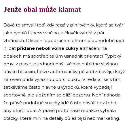
Jenže obal může klamat
Dává to smysl i teď, kdy regály plní tyčinky, které se tváří
jako rychlá fitness svačina, a člověk vybírá v pár
vteřinách. Oficiální doporučení přitom dlouhodobě radí
hlídat
přidané neboli volné cukry
a značení na
obalech má spotřebitelům usnadnit orientaci. Typický
omyl z praxe je jednoduchý: tyčinka nabídne slušnou
dávku bílkovin, takže automaticky působí zdravěji, i když
zároveň přidá výraznou porci cukru. V redakci se s tím
setkáváme často hlavně u výrobků, které vypadají
sportovně, ale složením se blíží dezertu. Není náhoda,
že právě podobné snacky lidé často chválí bez toho,
aby otočili obal. A právě proto naše redakce vybrala
otázky, které míří na detaily důležitější než marketing.