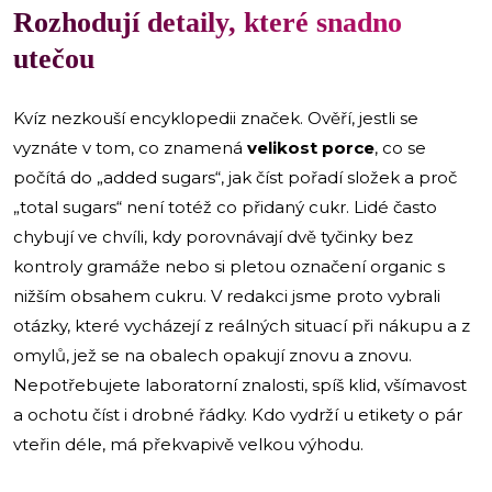
Rozhodují detaily, které snadno
utečou
Kvíz nezkouší encyklopedii značek. Ověří, jestli se
vyznáte v tom, co znamená
velikost porce
, co se
počítá do „added sugars“, jak číst pořadí složek a proč
„total sugars“ není totéž co přidaný cukr. Lidé často
chybují ve chvíli, kdy porovnávají dvě tyčinky bez
kontroly gramáže nebo si pletou označení organic s
nižším obsahem cukru. V redakci jsme proto vybrali
otázky, které vycházejí z reálných situací při nákupu a z
omylů, jež se na obalech opakují znovu a znovu.
Nepotřebujete laboratorní znalosti, spíš klid, všímavost
a ochotu číst i drobné řádky. Kdo vydrží u etikety o pár
vteřin déle, má překvapivě velkou výhodu.