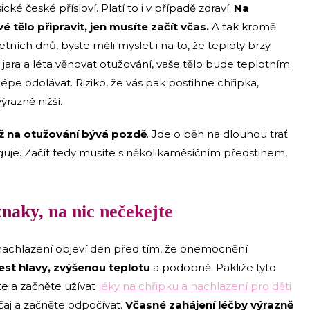
cké české přísloví. Platí to i v případě zdraví.
Na
 tělo připravit, jen musíte začít včas.
A tak kromě
etních dnů, byste měli myslet i na to, že teploty brzy
ara a léta věnovat otužování, vaše tělo bude teplotním
odolávat. Riziko, že vás pak postihne chřipka,
ýrazně nižší.
už na otužování bývá pozdě
. Jde o běh na dlouhou trať
uje. Začít tedy musíte s několikaměsíčním předstihem,
znaky, na nic nečekejte
a nachlazení objeví den před tím, že onemocnění
est hlavy, zvýšenou teplotu
a podobně. Pakliže tyto
e a začněte užívat
léky na chřipku a nachlazení pro děti
 čaj a začněte odpočívat.
Včasné zahájení léčby výrazně