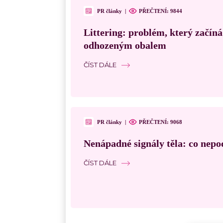
PR články
|
PŘEČTENÍ:
9844
Littering: problém, který začín
odhozeným obalem
ČÍST DÁLE
PR články
|
PŘEČTENÍ:
9068
Nenápadné signály těla: co nepo
ČÍST DÁLE