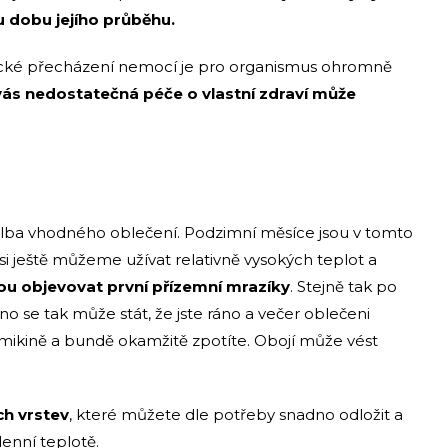
u dobu jejího průběhu.
cké přecházení nemocí je pro organismus ohromně
ás nedostatečná péče o vlastní zdraví může
lba vhodného oblečení. Podzimní měsíce jsou v tomto
si ještě můžeme užívat relativně vysokých teplot a
u objevovat první přízemní mrazíky
. Stejně tak po
o se tak může stát, že jste ráno a večer oblečeni
 mikině a bundě okamžitě zpotíte. Obojí může vést
ch vrstev
, které můžete dle potřeby snadno odložit a
enní teplotě.