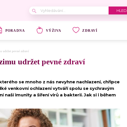
PORADNA
VÝŽIVA
ZDRAVÍ
mu udržet pevné zdraví
dzimu udržet pevné zdraví
terého se mnoho z nás nevyhne nachlazení, chřipce
é venkovní ochlazení vytváří spolu se sychravým
naší imunity a šíření virů a bakterií. Jak si i během