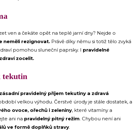
oma
t ven a čekáte opět na teplé jarní dny? Nejde o
 neměli rezignovat.
Právě díky němu si totiž tělo zvyká
zdraví pomohou sluneční paprsky. I
pravidelné
raví zocelit.
 tekutin
 zásadní pravidelný příjem tekutiny a zdravá
bdobí velkou výhodu. Čerstvé úrody je stále dostatek, a
vého ovoce, ořechů i zeleniny
, které vitamíny a
jte ani na
pravidelný pitný režim
. Chybou není ani
lů ve formě doplňků stravy
.