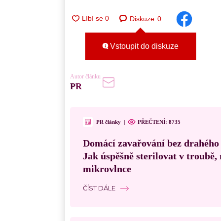
Diskuze
0
Vstoupit do diskuze
Autor článku
PR
PR články
|
PŘEČTENÍ:
8735
Domácí zavařování bez drahého
Jak úspěšně sterilovat v troubě
mikrovlnce
ČÍST DÁLE