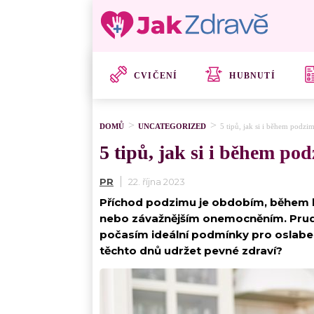
CVIČENÍ
HUBNUTÍ
DOMŮ
UNCATEGORIZED
5 tipů, jak si i během podzi
5 tipů, jak si i během po
PR
22. října 2023
Příchod podzimu je obdobím, během k
nebo závažnějším onemocněním. Prudk
počasím ideální podmínky pro oslabení 
těchto dnů udržet pevné zdraví?