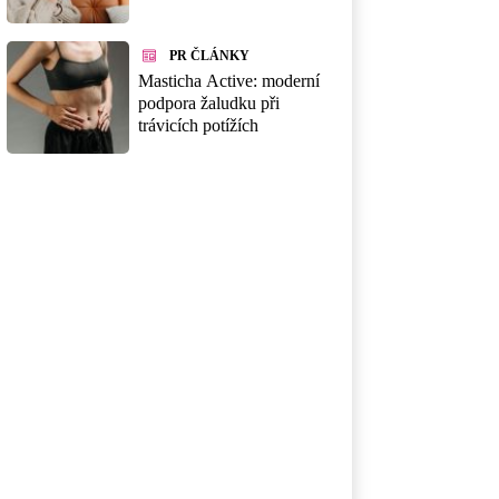
PR ČLÁNKY
Masticha Active: moderní
podpora žaludku při
trávicích potížích