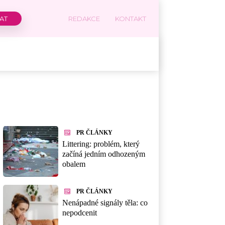
REDAKCE
KONTAKT
PR ČLÁNKY
Littering: problém, který
začíná jedním odhozeným
obalem
PR ČLÁNKY
Nenápadné signály těla: co
nepodcenit