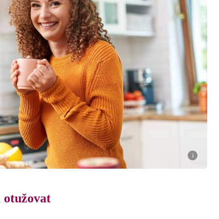
i
a otužovat