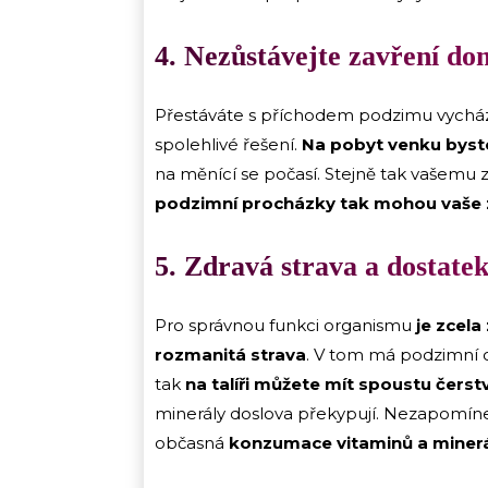
4. Nezůstávejte zavření d
Přestáváte s příchodem podzimu vycháze
spolehlivé řešení.
Na pobyt venku byste
na měnící se počasí. Stejně tak vašemu 
podzimní procházky tak mohou vaše zd
5. Zdravá strava a dostatek
Pro správnou funkci organismu
je zcela
rozmanitá strava
. V tom má podzimní o
tak
na talíři můžete mít spoustu čerst
minerály doslova překypují. Nezapomíne
občasná
konzumace vitaminů a minerá