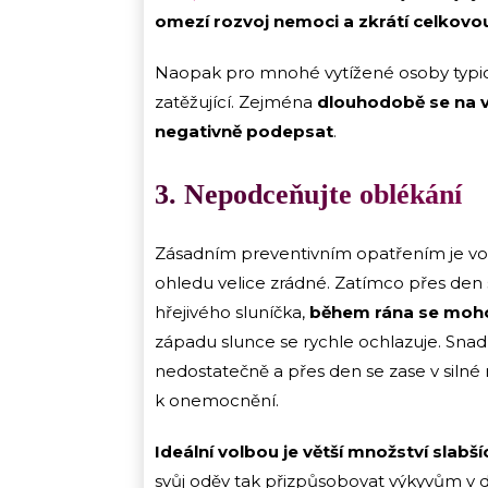
omezí rozvoj nemoci a zkrátí celkovo
Naopak pro mnohé vytížené osoby typi
zatěžující. Zejména
dlouhodobě se na v
negativně podepsat
.
3. Nepodceňujte oblékání
Zásadním preventivním opatřením je vo
ohledu velice zrádné. Zatímco přes den 
hřejivého sluníčka,
během rána se moho
západu slunce se rychle ochlazuje. Snadn
nedostatečně a přes den se zase v silné
k onemocnění.
Ideální volbou je větší množství slabší
svůj oděv tak přizpůsobovat výkyvům v d