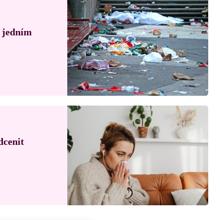
á jedním
dcenit