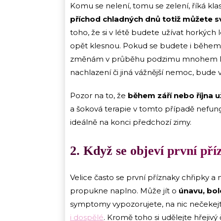
Komu se nelení, tomu se zelení, říká klasi
příchod chladných dnů totiž můžete své
toho, že si v létě budete užívat horkých l
opět klesnou. Pokud se budete i během j
změnám v průběhu podzimu mnohem lépe 
nachlazení či jiná vážnější nemoc, bude v
Pozor na to, že
během září nebo října 
a šoková terapie v tomto případě nefung
ideálně na konci předchozí zimy.
2. Když se objeví první pří
Velice často se první příznaky chřipky 
propukne naplno. Může jít o
únavu, bol
symptomy vypozorujete, na nic nečekejt
i dospělé
. Kromě toho si udělejte hřejivý