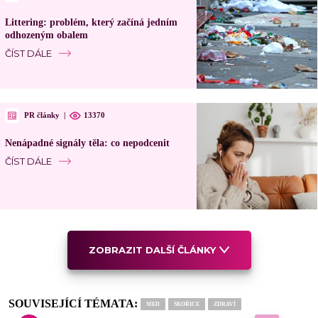
Littering: problém, který začíná jedním
odhozeným obalem
ČÍST DÁLE
PR články
|
13370
Nenápadné signály těla: co nepodcenit
ČÍST DÁLE
ZOBRAZIT DALŠÍ ČLÁNKY
SOUVISEJÍCÍ TÉMATA:
MED
SKOŘICE
ZDRAVÍ