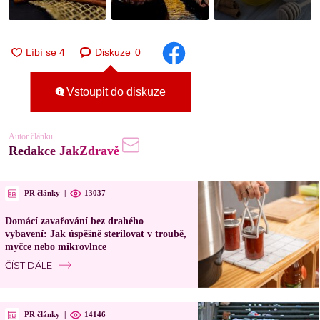
Diskuze
0
Vstoupit do diskuze
Autor článku
Redakce JakZdravě
PR články
|
13037
Domácí zavařování bez drahého
vybavení: Jak úspěšně sterilovat v troubě,
myčce nebo mikrovlnce
ČÍST DÁLE
PR články
|
14146