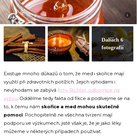
i
Dalších 6
fotografií
Existuje mnoho důkazů o tom, že med i skořice mají
využití při zdravotních potížích. Jejich výhodami i
nevýhodami se zabývá
Amy Richter, odbornice na
výživu
. Oddělme tedy fakta od fikce a podívejme se na
to, k čemu nám
skořice a med mohou skutečně
pomoci
. Pochopitelně ne všechna tvrzení mají
podporu ve výzkumech, jisté však je, že je jako léky
můžeme v některých případech používat.