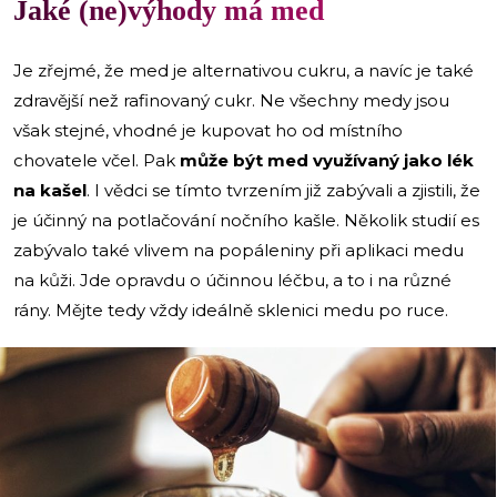
Jaké (ne)výhody má med
Je zřejmé, že med je alternativou cukru, a navíc je také
zdravější než rafinovaný cukr. Ne všechny medy jsou
však stejné, vhodné je kupovat ho od místního
chovatele včel. Pak
může být med využívaný jako lék
na kašel
. I vědci se tímto tvrzením již zabývali a zjistili, že
je účinný na potlačování nočního kašle. Několik studií es
zabývalo také vlivem na popáleniny při aplikaci medu
na kůži. Jde opravdu o účinnou léčbu, a to i na různé
rány. Mějte tedy vždy ideálně sklenici medu po ruce.