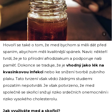
i
Hovoří se také o tom, že med bychom si měli dát před
spaním, abychom měli kvalitnější spánek. Navíc někteří
tvrdí, že je to přírodní afrodiziakum a podporuje naši
paměť. Dokonce se traduje, že je
vhodný jako lék na
kvasinkovou infekci
nebo ke snížení tvorbě zubního
plaku. Tato tvrzení však vědci žádnými studiemi
prozatím nepotvrdili. Je však potvrzeno, že med
společně se skořicí snižují riziko srdečních onemocnění i
riziko vysokého cholesterolu.
Jak využíváte med a skořici?