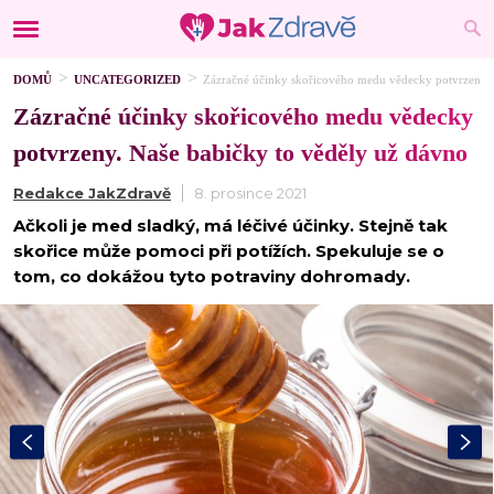
DOMŮ
UNCATEGORIZED
Zázračné účinky skořicového medu vědecky potvrzeny. 
Zázračné účinky skořicového medu vědecky
potvrzeny. Naše babičky to věděly už dávno
Redakce JakZdravě
8. prosince 2021
Ačkoli je med sladký, má léčivé účinky. Stejně tak
skořice může pomoci při potížích. Spekuluje se o
tom, co dokážou tyto potraviny dohromady.