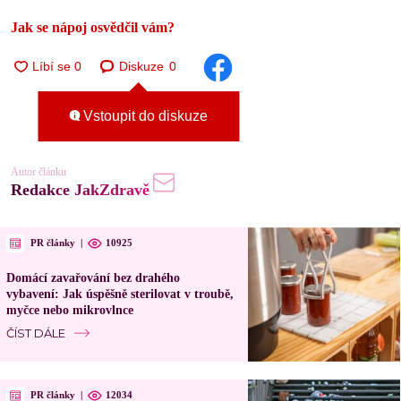
Jak se nápoj osvědčil vám?
Diskuze
0
Vstoupit do diskuze
Autor článku
Redakce JakZdravě
PR články
|
10925
Domácí zavařování bez drahého
vybavení: Jak úspěšně sterilovat v troubě,
myčce nebo mikrovlnce
ČÍST DÁLE
PR články
|
12034