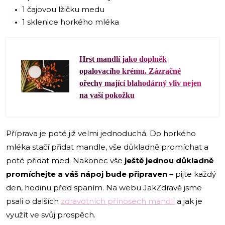
1 čajovou lžičku medu
1 sklenice horkého mléka
Hrst mandlí jako doplněk
opalovacího krému. Zázračné
ořechy mající blahodárný vliv nejen
na vaší pokožku
Příprava je poté již velmi jednoduchá. Do horkého
mléka stačí přidat mandle, vše důkladně promíchat a
poté přidat med. Nakonec vše
ještě
jednou důkladně
promíchejte a váš nápoj bude připraven
– pijte každý
den, hodinu před spaním. Na webu JakZdravě jsme
psali o dalších
zdravotních přínosech mandlí
a jak je
využít ve svůj prospěch.