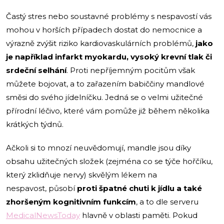
Častý stres nebo soustavné problémy s nespavostí vás
mohou v horších případech dostat do nemocnice a
výrazně zvýšit riziko kardiovaskulárních problémů,
jako
je například infarkt myokardu, vysoký krevní tlak či
srdeční selhání
. Proti nepříjemným pocitům však
můžete bojovat, a to zařazením babiččiny mandlové
směsi do svého jídelníčku. Jedná se o velmi užitečné
přírodní léčivo, které vám pomůže již během několika
krátkých týdnů.
Ačkoli si to mnozí neuvědomují, mandle jsou díky
obsahu užitečných složek (zejména co se týče hořčíku,
který zklidňuje nervy) skvělým lékem na
nespavost, působí
proti špatné chuti k jídlu a také
zhoršeným kognitivním funkcím
, a to dle serveru
MedicalNewsToday
hlavně v oblasti paměti. Pokud