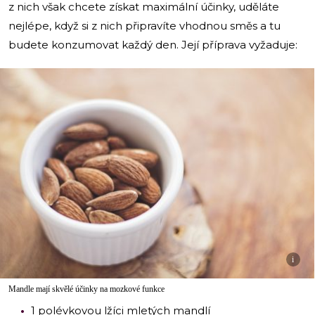
z nich však chcete získat maximální účinky, uděláte
nejlépe, když si z nich připravíte vhodnou směs a tu
budete konzumovat každý den. Její příprava vyžaduje:
i
Mandle mají skvělé účinky na mozkové funkce
1 polévkovou lžíci mletých mandlí