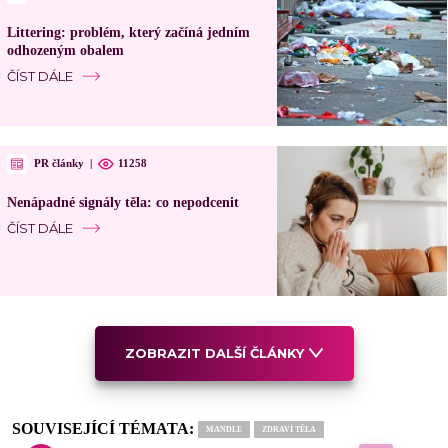
Littering: problém, který začíná jedním
odhozeným obalem
ČÍST DÁLE
PR články
|
11258
Nenápadné signály těla: co nepodcenit
ČÍST DÁLE
ZOBRAZIT DALŠÍ ČLÁNKY
SOUVISEJÍCÍ TÉMATA:
MANDLE
ZDRAVÍ TĚLA