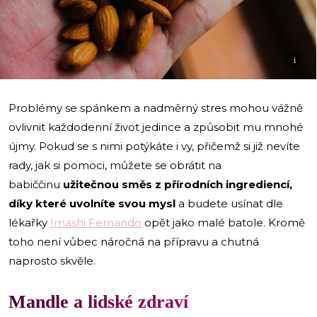
i
Problémy se spánkem a nadměrný stres mohou vážně
ovlivnit každodenní život jedince a způsobit mu mnohé
újmy. Pokud se s nimi potýkáte i vy, přičemž si již nevíte
rady, jak si pomoci, můžete se obrátit na
babiččinu
užitečnou směs z přírodních ingrediencí,
díky které uvolníte svou mysl
a budete usínat dle
lékařky
Imashi Fernando
opět jako malé batole. Kromě
toho není vůbec náročná na přípravu a chutná
naprosto skvěle.
Mandle a lidské zdraví