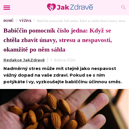
DOMŮ
VÝŽIVA
Babiččin pomocník číslo jedna: Když se chtěla zbavit únavy, stresu 
Babiččin pomocník číslo jedna: Když se
chtěla zbavit únavy, stresu a nespavosti,
okamžitě po něm sáhla
Redakce JakZdravě
1. dubna 2024
Nadměrný stres může mít stejně jako nespavost
vážný dopad na vaše zdraví. Pokud se s ním
potýkáte i vy, vyzkoušejte babiččinu účinnou směs.