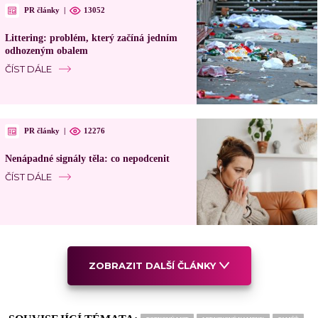
PR články
|
13052
Littering: problém, který začíná jedním
odhozeným obalem
ČÍST DÁLE
PR články
|
12276
Nenápadné signály těla: co nepodcenit
ČÍST DÁLE
ZOBRAZIT DALŠÍ ČLÁNKY