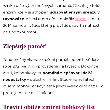
vzniku urátových močových kamenů. Obsahuje totiž
enzym, který je schopen
udržovat enzym ureázu v
rovnováze
. Ačkoli tento efekt doložila
studie
z roku
2014, samotní vědci, kteří ji prováděli, navrhli nutnost
dalšího zkoumání.
Zlepšuje paměť
Jeho možný vliv na zlepšení paměti potvrdili vědci v
roce 2021 ve
studii
prováděné na krysách. Dokonce
zjistili, že bobkový list
pomáhá zlepšovat i další
nedostatky
v oblasti vnímání. Studie na zvířatech
ovšem mohou leckdy vést k jiným výsledkům než u lidí,
proto je nutné další bádání.
Trávicí obtíže zmírní bobkový list