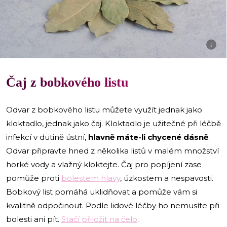
i
Čaj z bobkového listu
Odvar z bobkového listu můžete využít jednak jako
kloktadlo, jednak jako čaj. Kloktadlo je užitečné při léčbě
infekcí v dutině ústní,
hlavně máte-li chycené dásně
.
Odvar připravte hned z několika listů v malém množství
horké vody a vlažný kloktejte. Čaj pro popíjení zase
pomůže proti
bolestem hlavy
, úzkostem a nespavosti.
Bobkový list pomáhá uklidňovat a pomůže vám si
kvalitně odpočinout. Podle lidové léčby ho nemusíte při
bolesti ani pít.
Stačí přiložit na čelo
.