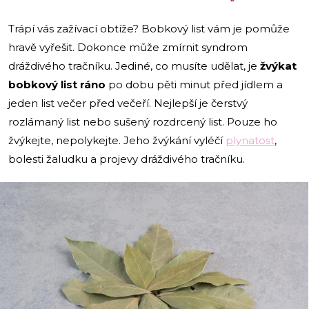
Trápí vás zažívací obtíže? Bobkový list vám je pomůže
hravě vyřešit. Dokonce může zmírnit syndrom
dráždivého tračníku. Jediné, co musíte udělat, je
žvýkat
bobkový list ráno
po dobu pěti minut před jídlem a
jeden list večer před večeří. Nejlepší je čerstvý
rozlámaný list nebo sušený rozdrcený list. Pouze ho
žvýkejte, nepolykejte. Jeho žvýkání vyléčí
plynatost
,
bolesti žaludku a projevy dráždivého tračníku.