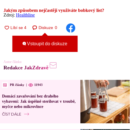
Jakým způsobem nejčastěji využíváte bobkový list?
Zdroj:
Healthline
Diskuze
0
Vstoupit do diskuze
Autor článku
Redakce JakZdravě
PR články
|
11943
Domácí zavařování bez drahého
vybavení: Jak úspěšně sterilovat v troubě,
myčce nebo mikrovlnce
ČÍST DÁLE