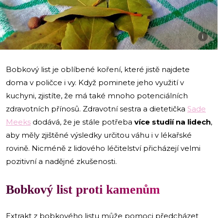
i
Bobkový list je oblíbené koření, které jistě najdete
doma v poličce i vy. Když pominete jeho využití v
kuchyni, zjistíte, že má také mnoho potenciálních
zdravotních přínosů. Zdravotní sestra a dietetička
Sade
Meeks
dodává, že je stále potřeba
více studií na lidech
,
aby měly zjištěné výsledky určitou váhu i v lékařské
rovině. Nicméně z lidového léčitelství přicházejí velmi
pozitivní a nadějné zkušenosti.
Bobkový list proti kamenům
Extrakt z bobkového listu může pomoci předcházet