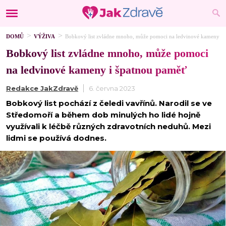
DOMŮ
VÝŽIVA
Bobkový list zvládne mnoho, může pomoci na ledvinové kameny i 
Bobkový list zvládne mnoho, může pomoci
na ledvinové kameny i špatnou paměť
Redakce JakZdravě
6. června 2023
Bobkový list pochází z čeledi vavřínů. Narodil se ve
Středomoří a během dob minulých ho lidé hojně
využívali k léčbě různých zdravotních neduhů. Mezi
lidmi se používá dodnes.