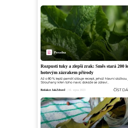
Poradna
Rozpustí tuky a zlepší zrak: Směs stará 200 le
hotovým zázrakem přírody
Až o 80 % lepší paměť slibuje recept, jehož hlavní složkou 
Strouhaný křen toho navíc dokáže se zdraví...
ČÍST D
Redakce JakZdravě
|
16. srpna 2023