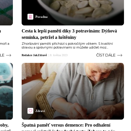
Poradna
a
Cesta k lepší paměti díky 3 potravinám: Dýňová
semínka, petržel a luštěniny
omoří a
Zhoršování paměti přichází s pokročilým věkem. S kvalitní
stravou a správnými potravinami si můžete udržet moz...
ÁLE
ČÍST DÁLE
Redakce JakZdravě
|
8. května 2023
Zdraví
roby,
Špatná paměť versus demence: Pro odhalení