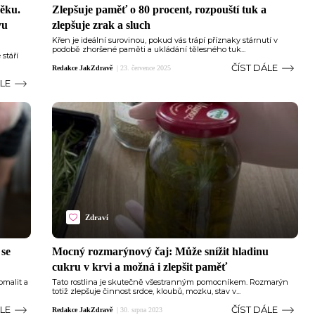
věku.
Zlepšuje paměť o 80 procent, rozpouští tuk a
vu
zlepšuje zrak a sluch
Křen je ideální surovinou, pokud vás trápí příznaky stárnutí v
podobě zhoršené paměti a ukládání tělesného tuk...
stáří
ČÍST DÁLE
Redakce JakZdravě
|
23. července 2025
ÁLE
Zdraví
 se
Mocný rozmarýnový čaj: Může snížit hladinu
cukru v krvi a možná i zlepšit paměť
omalit a
Tato rostlina je skutečně všestranným pomocníkem. Rozmarýn
totiž zlepšuje činnost srdce, kloubů, mozku, stav v...
ÁLE
ČÍST DÁLE
Redakce JakZdravě
|
30. srpna 2023