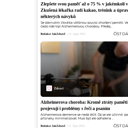
Zlepšete svou paměť až o 75 % v jakémkoli 
Zkušená lékařka radí kakao, trénink a úpra
některých návyků
Se stárnutím člověka většinou souvisí zhoršení paměti. Ve 
často lidé trpí Alzheimerovou chorobou. Předej...
ČÍST D
Redakce JakZdravě
|
14. srpna 2025
Zdraví
Alzheimerova choroba: Kromě ztráty paměti
projevují i problémy s řečí a psaním
Alzheimerova demence se nedá léčit. Dá se ale účinně zp
příznaky minimalizovat. Musí být ale odhalena ...
ČÍST D
Redakce JakZdravě
|
11. října 2023