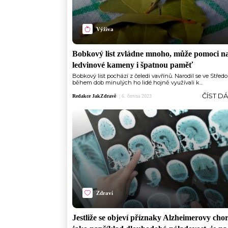
Výživa
Bobkový list zvládne mnoho, může pomoci n
ledvinové kameny i špatnou paměť
Bobkový list pochází z čeledi vavřínů. Narodil se ve Střed
během dob minulých ho lidé hojně využívali k...
ČÍST D
Redakce JakZdravě
|
6. června 2023
Zdraví
Jestliže se objeví příznaky Alzheimerovy cho