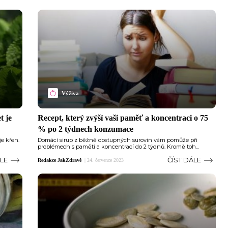
Výživa
t je
Recept, který zvýší vaši paměť a koncentraci o 75
% po 2 týdnech konzumace
je křen.
Domácí sirup z běžně dostupných surovin vám pomůže při
problémech s pamětí a koncentrací do 2 týdnů. Kromě toh...
ÁLE
ČÍST DÁLE
Redakce JakZdravě
|
24. července 2023