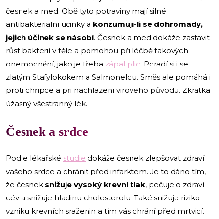
česnek a med. Obě tyto potraviny mají silné
antibakteriální účinky a
konzumují-li se dohromady,
jejich účinek se násobí
. Česnek a med dokáže zastavit
růst bakterií v těle a pomohou při léčbě takových
onemocnění, jako je třeba
zápal plic
. Poradí si i se
zlatým Stafylokokem a Salmonelou. Směs ale pomáhá i
proti chřipce a při nachlazení virového původu. Zkrátka
úžasný všestranný lék.
Česnek a srdce
Podle lékařské
studie
dokáže česnek zlepšovat zdraví
vašeho srdce a chránit před infarktem. Je to dáno tím,
že česnek
snižuje vysoký krevní tlak
, pečuje o zdraví
cév a snižuje hladinu cholesterolu. Také snižuje riziko
vzniku krevních sraženin a tím vás chrání před mrtvicí.