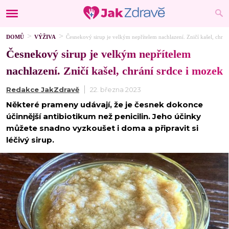
DOMŮ
VÝŽIVA
Česnekový sirup je velkým nepřítelem nachlazení. Zničí kašel, chrán
Česnekový sirup je velkým nepřítelem
nachlazení. Zničí kašel, chrání srdce i mozek
Redakce JakZdravě
22. března 2023
Některé prameny udávají, že je česnek dokonce
účinnější antibiotikum než penicilin. Jeho účinky
můžete snadno vyzkoušet i doma a připravit si
léčivý sirup.