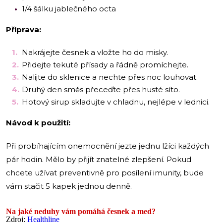
1/4 šálku jablečného octa
Příprava:
Nakrájejte česnek a vložte ho do misky.
Přidejte tekuté přísady a řádně promíchejte.
Nalijte do sklenice a nechte přes noc louhovat.
Druhý den směs přeceďte přes husté síto.
Hotový sirup skladujte v chladnu, nejlépe v lednici.
Návod k použití:
Při probíhajícím onemocnění jezte jednu lžíci každých
pár hodin. Mělo by přijít znatelné zlepšení. Pokud
chcete užívat preventivně pro posílení imunity, bude
vám stačit 5 kapek jednou denně.
Na jaké neduhy vám pomáhá česnek a med?
Zdroj:
Healthline