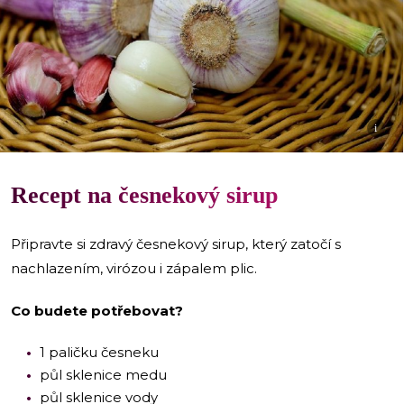
i
Recept na česnekový sirup
Připravte si zdravý česnekový sirup, který zatočí s
nachlazením, virózou i zápalem plic.
Co budete potřebovat?
1 paličku česneku
půl sklenice medu
půl sklenice vody