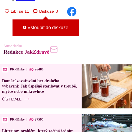
Diskuze
0
Vstoupit do diskuze
Autor článku
Redakce JakZdravě
PR články
|
26486
Domácí zavařování bez drahého
vybavení: Jak úspěšně sterilovat v troubě,
myčce nebo mikrovlnce
ČÍST DÁLE
PR články
|
27595
Littering: problém, který začíná jedním