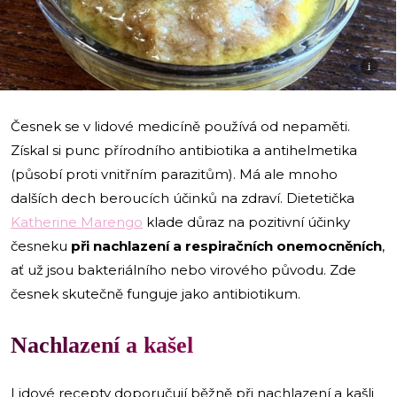
i
Česnek se v lidové medicíně používá od nepaměti.
Získal si punc přírodního antibiotika a antihelmetika
(působí proti vnitřním parazitům). Má ale mnoho
dalších dech beroucích účinků na zdraví. Dietetička
Katherine Marengo
klade důraz na pozitivní účinky
česneku
při nachlazení a respiračních onemocněních
,
ať už jsou bakteriálního nebo virového původu. Zde
česnek skutečně funguje jako antibiotikum.
Nachlazení a kašel
Lidové recepty doporučují běžně při nachlazení a kašli