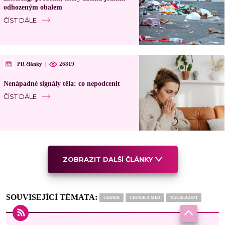
odhozeným obalem
ČÍST DÁLE
PR články
|
26819
Nenápadné signály těla: co nepodcenit
ČÍST DÁLE
ZOBRAZIT DALŠÍ ČLÁNKY
SOUVISEJÍCÍ TÉMATA:
ČESNEK
ČESNEK A MED
NACHLAZENÍ