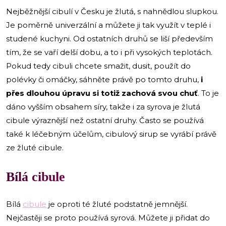
Nejběžnější cibulí v Česku je žlutá, s nahnědlou slupkou.
Je poměrně univerzální a můžete ji tak využít v teplé i
studené kuchyni. Od ostatních druhů se liší především
tím, že se vaří delší dobu, a to i při vysokých teplotách.
Pokud tedy cibuli chcete smažit, dusit, použít do
polévky či omáčky, sáhněte právě po tomto druhu,
i
přes dlouhou úpravu si totiž zachová svou chuť
. To je
dáno vyšším obsahem síry, takže i za syrova je žlutá
cibule výraznější než ostatní druhy. Často se používá
také k léčebným účelům, cibulový sirup se vyrábí právě
ze žluté cibule.
Bílá cibule
Bílá
cibule
je oproti té žluté podstatně jemnější.
Nejčastěji se proto používá syrová. Můžete ji přidat do