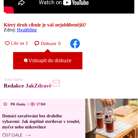
Který druh cibule je váš nejoblíbenější?
Zdroj:
Healthline
Diskuze
0
Vstoupit do diskuze
Autor článku
Redakce JakZdravě
PR články
|
17360
Domácí zavařování bez drahého
vybavení: Jak úspěšně sterilovat v troubě,
myčce nebo mikrovlnce
ČÍST DÁLE