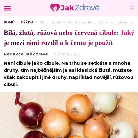
DOMŮ
VÝŽIVA
Bílá, žlutá, růžová nebo červená cibule: Jaký je mezi nimi rozdíl a k
Bílá, žlutá, růžová nebo červená cibule: Jaký
je mezi nimi rozdíl a k čemu je použít
Redakce JakZdravě
7. února 2023
Není cibule jako cibule. Na trhu se setkáte s mnoha
druhy, tím nejběžnějším je asi klasická žlutá, můžete
však zakoupit i jiné druhy, například novější, růžovou
cibuli.