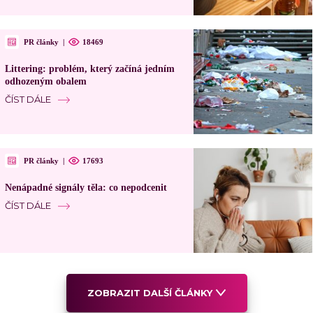
PR články
|
18469
Littering: problém, který začíná jedním
odhozeným obalem
ČÍST DÁLE
PR články
|
17693
Nenápadné signály těla: co nepodcenit
ČÍST DÁLE
ZOBRAZIT DALŠÍ ČLÁNKY