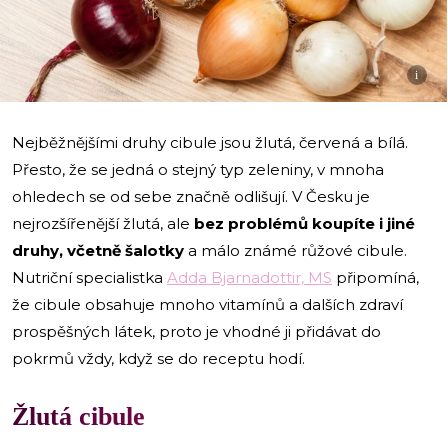
i
Nejběžnějšími druhy cibule jsou žlutá, červená a bílá.
Přesto, že se jedná o stejný typ zeleniny, v mnoha
ohledech se od sebe značně odlišují. V Česku je
nejrozšířenější žlutá, ale
bez problémů koupíte i jiné
druhy, včetně šalotky
a málo známé růžové cibule.
Nutriční specialistka
Adda Bjarnadottir, MS
připomíná,
že cibule obsahuje mnoho vitamínů a dalších zdraví
prospěšných látek, proto je vhodné ji přidávat do
pokrmů vždy, když se do receptu hodí.
Žlutá cibule