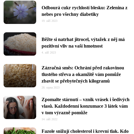
Odbourá cukr rychlostí blesku: Zelenina z
nebes pro všechny diabetiky
19. září 2023
Běžte si natrhat jitrocel, výtažek z něj má
pozitivní vliv na vaší hmotnost
4. září 2023
Zázračná směs: Ochrání před rakovinou
tlustého střeva a okamžitě vám pomůže
zbavit se přebytečných kilogramů
28. srpna 2023
Zpomalte stárnutí – vznik vrásek i šedivých
vlasů. Každodenní konzumace 3 látek vám
v tom výrazně pomůže
14. září 2022
Fazole snižují cholesterol i krevní tlak. Kdo