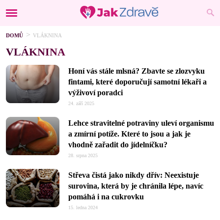
DOMŮ
VLÁKNINA
VLÁKNINA
Honí vás stále mlsná? Zbavte se zlozvyku
fintami, které doporučují samotní lékaři a
výživoví poradci
24. září 2025
Lehce stravitelné potraviny uleví organismu
a zmírní potíže. Které to jsou a jak je
vhodně zařadit do jídelníčku?
28. srpna 2025
Střeva čistá jako nikdy dřív: Neexistuje
surovina, která by je chránila lépe, navíc
pomáhá i na cukrovku
15. ledna 2024