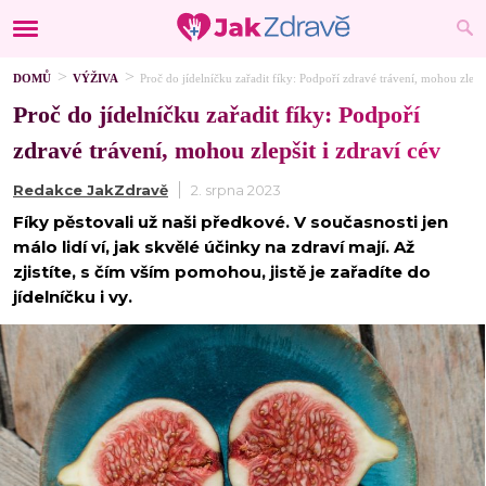
DOMŮ
VÝŽIVA
Proč do jídelníčku zařadit fíky: Podpoří zdravé trávení, mohou zlepši
Proč do jídelníčku zařadit fíky: Podpoří
zdravé trávení, mohou zlepšit i zdraví cév
Redakce JakZdravě
2. srpna 2023
Fíky pěstovali už naši předkové. V současnosti jen
málo lidí ví, jak skvělé účinky na zdraví mají. Až
zjistíte, s čím vším pomohou, jistě je zařadíte do
jídelníčku i vy.