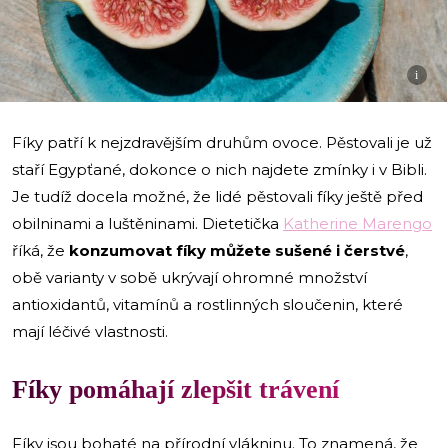
i
Fíky patří k nejzdravějším druhům ovoce. Pěstovali je už
staří Egypťané, dokonce o nich najdete zmínky i v Bibli.
Je tudíž docela možné, že lidé pěstovali fíky ještě před
obilninami a luštěninami. Dietetička
Katherine Marengo
říká, že
konzumovat fíky můžete sušené i čerstvé
,
obě varianty v sobě ukrývají ohromné množství
antioxidantů, vitamínů a rostlinných sloučenin, které
mají léčivé vlastnosti.
Fíky pomáhají zlepšit trávení
Fíky jsou bohaté na přírodní vlákninu. To znamená, že