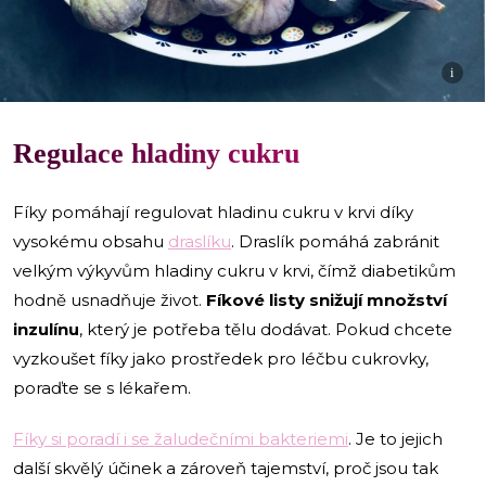
i
Regulace hladiny cukru
Fíky pomáhají regulovat hladinu cukru v krvi díky
vysokému obsahu
draslíku
. Draslík pomáhá zabránit
velkým výkyvům hladiny cukru v krvi, čímž diabetikům
hodně usnadňuje život.
Fíkové listy snižují množství
inzulínu
, který je potřeba tělu dodávat. Pokud chcete
vyzkoušet fíky jako prostředek pro léčbu cukrovky,
poraďte se s lékařem.
Fíky si poradí i se žaludečními bakteriemi
. Je to jejich
další skvělý účinek a zároveň tajemství, proč jsou tak