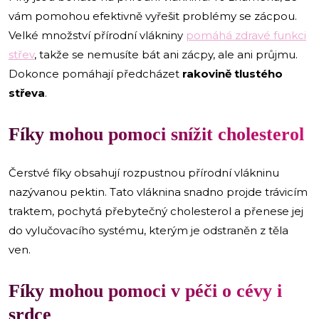
vám pomohou efektivně vyřešit problémy se zácpou.
Velké množství přírodní vlákniny
pomáhá zdravé funkci
střev
, takže se nemusíte bát ani zácpy, ale ani průjmu.
Dokonce pomáhají předcházet
rakovině tlustého
střeva
.
Fíky mohou pomoci snížit cholesterol
Čerstvé fíky obsahují rozpustnou přírodní vlákninu
nazývanou pektin. Tato vláknina snadno projde trávicím
traktem, pochytá přebytečný cholesterol a přenese jej
do vylučovacího systému, kterým je odstraněn z těla
ven.
Fíky mohou pomoci v péči o cévy i
srdce