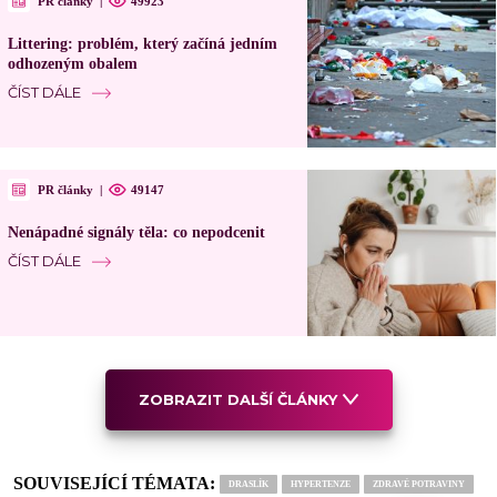
PR články
|
49923
Littering: problém, který začíná jedním
odhozeným obalem
ČÍST DÁLE
PR články
|
49147
Nenápadné signály těla: co nepodcenit
ČÍST DÁLE
ZOBRAZIT DALŠÍ ČLÁNKY
SOUVISEJÍCÍ TÉMATA:
DRASLÍK
HYPERTENZE
ZDRAVÉ POTRAVINY