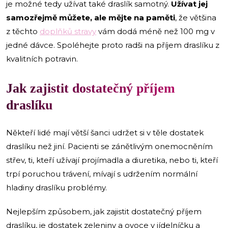
je možné tedy užívat také draslík samotný.
Užívat jej
samozřejmě můžete, ale mějte na paměti
, že většina
z těchto
doplňků stravy
vám dodá méně než 100 mg v
jedné dávce. Spoléhejte proto radši na příjem draslíku z
kvalitních potravin.
Jak zajistit dostatečný příjem
draslíku
Někteří lidé mají větší šanci udržet si v těle dostatek
draslíku než jiní. Pacienti se zánětlivým onemocněním
střev, ti, kteří užívají projímadla a diuretika, nebo ti, kteří
trpí poruchou trávení, mívají s udržením normální
hladiny draslíku problémy.
Nejlepším způsobem, jak zajistit dostatečný příjem
draslíku, je dostatek zeleniny a ovoce v jídelníčku a