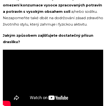
omezení konzumace vysoce zpracovaných potravin
a potravin s vysokým obsahem soli
a/nebo sodíku.
Nezapomeňte také dbát na dodržování zásad zdravého
životního stylu, který zahrnuje i fyzickou aktivitu.
Jakým způsobem zajišťujete dostatečný přísun
draslíku?