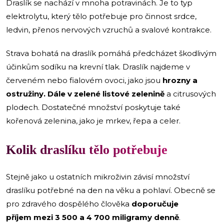
Draslík se nachází v mnoha potravinách. Je to typ
elektrolytu, který tělo potřebuje pro činnost srdce,
ledvin, přenos nervových vzruchů a svalové kontrakce.
Strava bohatá na draslík pomáhá předcházet škodlivým
účinkům sodíku na krevní tlak. Draslík najdeme v
červeném nebo fialovém ovoci, jako jsou
hrozny a
ostružiny. Dále v zelené listové zelenině
a citrusových
plodech. Dostatečné množství poskytuje také
kořenová zelenina, jako je mrkev, řepa a celer.
Kolik draslíku tělo potřebuje
Stejně jako u ostatních mikroživin závisí množství
draslíku potřebné na den na věku a pohlaví. Obecně se
pro zdravého dospělého člověka
doporučuje
příjem mezi 3 500 a 4 700 miligramy denně
.