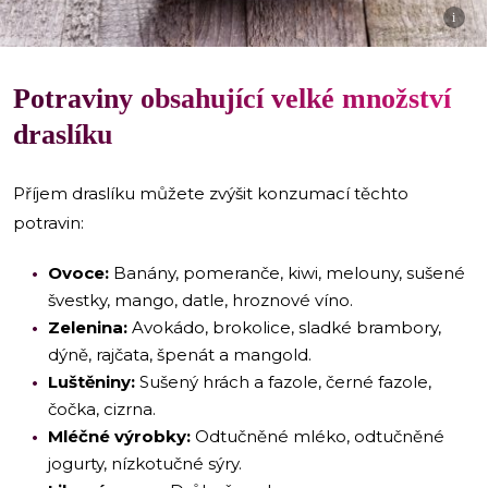
i
Potraviny obsahující velké množství
draslíku
Příjem draslíku můžete zvýšit konzumací těchto
potravin:
Ovoce:
Banány, pomeranče, kiwi, melouny, sušené
švestky, mango, datle, hroznové víno.
Zelenina:
Avokádo, brokolice, sladké brambory,
dýně, rajčata, špenát a mangold.
Luštěniny:
Sušený hrách a fazole, černé fazole,
čočka, cizrna.
Mléčné výrobky:
Odtučněné mléko, odtučněné
jogurty, nízkotučné sýry.