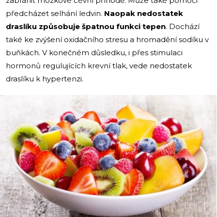
zabránit mozkové cévní příhodě. Může také pomoci
předcházet selhání ledvin.
Naopak nedostatek
draslíku způsobuje špatnou funkci tepen
. Dochází
také ke zvýšení oxidačního stresu a hromadění sodíku v
buňkách. V konečném důsledku, i přes stimulaci
hormonů regulujících krevní tlak, vede nedostatek
draslíku k hypertenzi.