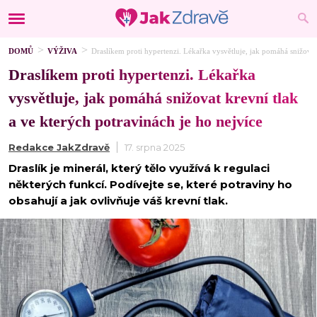
DOMŮ
VÝŽIVA
Draslíkem proti hypertenzi. Lékařka vysvětluje, jak pomáhá snižovat 
Draslíkem proti hypertenzi. Lékařka
vysvětluje, jak pomáhá snižovat krevní tlak
a ve kterých potravinách je ho nejvíce
Redakce JakZdravě
17. srpna 2025
Draslík je minerál, který tělo využívá k regulaci
některých funkcí. Podívejte se, které potraviny ho
obsahují a jak ovlivňuje váš krevní tlak.