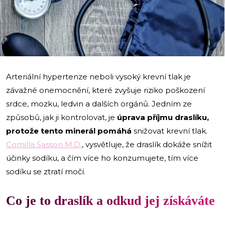
i
Arteriální hypertenze neboli vysoký krevní tlak je
závažné onemocnění, které zvyšuje riziko poškození
srdce, mozku, ledvin a dalších orgánů. Jedním ze
způsobů, jak ji kontrolovat, je
úprava příjmu draslíku,
protože tento minerál pomáhá
snižovat krevní tlak.
Comilla Sasson M.D.
, vysvětluje, že draslík dokáže snížit
účinky sodíku, a čím více ho konzumujete, tím více
sodíku se ztratí močí.
Co je to draslík a odkud jej získáváte