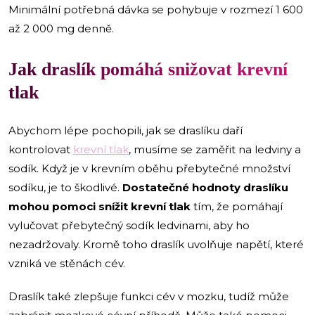
Minimální potřebná dávka se pohybuje v rozmezí 1 600
až 2 000 mg denně.
Jak draslík pomáhá snižovat krevní
tlak
Abychom lépe pochopili, jak se draslíku daří
kontrolovat
krevní tlak
, musíme se zaměřit na ledviny a
sodík. Když je v krevním oběhu přebytečné množství
sodíku, je to škodlivé.
Dostatečné hodnoty draslíku
mohou pomoci snížit krevní tlak
tím, že pomáhají
vylučovat přebytečný sodík ledvinami, aby ho
nezadržovaly. Kromě toho draslík uvolňuje napětí, které
vzniká ve stěnách cév.
Draslík také zlepšuje funkci cév v mozku, tudíž může