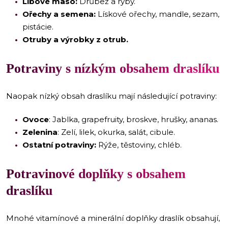
Libové maso:
Drůbež a ryby.
Ořechy a semena:
Lískové ořechy, mandle, sezam,
pistácie.
Otruby a výrobky z otrub.
Potraviny s nízkým obsahem draslíku
Naopak nízký obsah draslíku mají následující potraviny:
Ovoce
: Jablka, grapefruity, broskve, hrušky, ananas.
Zelenina
: Zelí, lilek, okurka, salát, cibule.
Ostatní potraviny:
Rýže, těstoviny, chléb.
Potravinové doplňky s obsahem
draslíku
Mnohé vitamínové a minerální doplňky draslík obsahují,