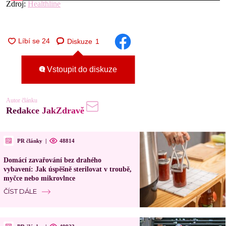
Zdroj:
Healthline
Diskuze
1
Vstoupit do diskuze
Autor článku
Redakce JakZdravě
PR články
|
48814
Domácí zavařování bez drahého
vybavení: Jak úspěšně sterilovat v troubě,
myčce nebo mikrovlnce
ČÍST DÁLE