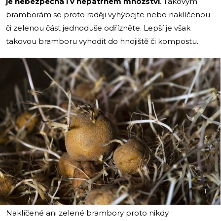
je nebezpečná i v nepatrném množství
. Takovým
bramborám se proto raději vyhýbejte nebo naklíčenou
či zelenou část jednoduše odřízněte. Lepší je však
takovou bramboru vyhodit do hnojiště či kompostu.
i
Naklíčené ani zelené brambory proto nikdy