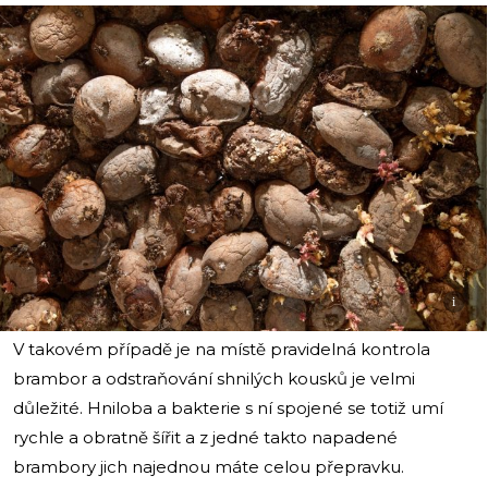
i
V takovém případě je na místě pravidelná kontrola
brambor a odstraňování shnilých kousků je velmi
důležité. Hniloba a bakterie s ní spojené se totiž umí
rychle a obratně šířit a z jedné takto napadené
brambory jich najednou máte celou přepravku.