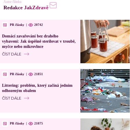
Autor článku
Redakce JakZdravě
PR články
|
20742
Domácí zavařování bez drahého
vybavení: Jak úspěšně sterilovat v troubě,
myčce nebo mikrovlnce
ČÍST DÁLE
PR články
|
21851
Littering: problém, který začíná jedním
odhozeným obalem
ČÍST DÁLE
PR články
|
21075