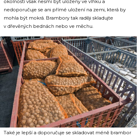
okolností však nesmí být uloženy ve vlhku a
nedoporučuje se ani přímé uložení na zemi, která by
mohla být mokrá. Brambory tak raději skladujte
v dřevěných bednách nebo ve měchu.
i
Také je lepší a doporučuje se skladovat méně brambor