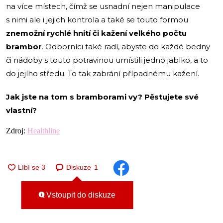
na více místech, čímž se usnadní nejen manipulace
s nimi ale i jejich kontrola a také se touto formou
znemožní rychlé hnití či kažení velkého počtu
brambor
. Odborníci také radí, abyste do každé bedny
či nádoby s touto potravinou umístili jedno jablko, a to
do jejího středu. To tak zabrání případnému kažení.
Jak jste na tom s bramborami vy? Pěstujete své
vlastní?
Zdroj:
Healthline
Diskuze
1
Vstoupit do diskuze