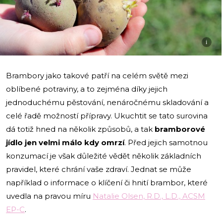
i
Brambory jako takové patří na celém světě mezi
oblíbené potraviny, a to zejména díky jejich
jednoduchému pěstování, nenáročnému skladování a
celé řadě možností přípravy. Ukuchtit se tato surovina
dá totiž hned na několik způsobů, a tak
bramborové
jídlo jen velmi málo kdy omrzí
. Před jejich samotnou
konzumací je však důležité vědět několik základních
pravidel, které chrání vaše zdraví. Jednat se může
například o informace o klíčení či hnití brambor, které
uvedla na pravou míru
Natalie Olsen, R.D., L.D., ACSM
EP-C
.