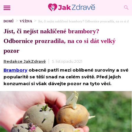
DOMŮ
VÝŽIVA
Jíst, či nejíst naklíčené brambory? Odbornice prozradila, na co si dá
Jíst, či nejíst naklíčené brambory?
Odbornice prozradila, na co si dát velký
pozor
Redakce JakZdravě
5. listopadu 2021
Brambory
obecně patří mezi oblíbené suroviny a své
popularitě se těší snad na celém světě. Před jejich
konzumací si však dávejte pozor na tyto věci.