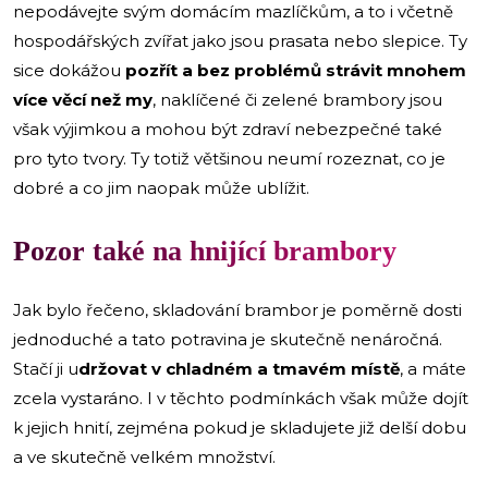
nepodávejte svým domácím mazlíčkům, a to i včetně
hospodářských zvířat jako jsou prasata nebo slepice. Ty
sice dokážou
pozřít a bez problémů strávit mnohem
více věcí než my
, naklíčené či zelené brambory jsou
však výjimkou a mohou být zdraví nebezpečné také
pro tyto tvory. Ty totiž většinou neumí rozeznat, co je
dobré a co jim naopak může ublížit.
Pozor také na hnijící brambory
Jak bylo řečeno, skladování brambor je poměrně dosti
jednoduché a tato potravina je skutečně nenáročná.
Stačí ji u
držovat v chladném a tmavém místě
, a máte
zcela vystaráno. I v těchto podmínkách však může dojít
k jejich hnití, zejména pokud je skladujete již delší dobu
a ve skutečně velkém množství.