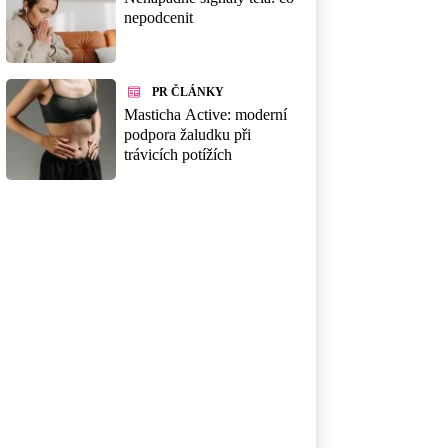
nepodcenit
PR ČLÁNKY
Masticha Active: moderní
podpora žaludku při
trávicích potížích