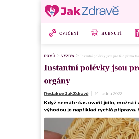
CVIČENÍ
HUBNUTÍ
DOMŮ
VÝŽIVA
Instantní polévky jsou pro tělo přímo to
Instantní polévky jsou pr
orgány
Redakce JakZdravě
14. ledna 2022
Když nemáte čas uvařit jídlo, možná i
výhodou je například rychlá příprava.