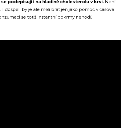
 se podepisují i na hladině cholesterolu v krvi.
Není
 I dospělí by je ale měli brát jen jako pomoc v časové
u konzumaci se totiž instantní pokrmy nehodí.