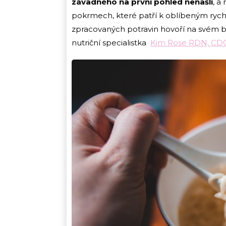
závadného na první pohled nenašli
, a
pokrmech, které patří k oblíbeným rych
zpracovaných potravin hovoří na svém b
nutriční specialistka
Kim Rose RDN, CDC