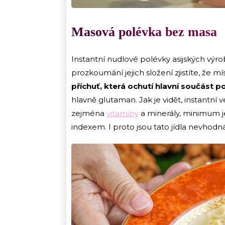
Masová polévka bez masa
Instantní nudlové polévky asijských výro
prozkoumání jejich složení zjistíte, že
příchuť, která ochutí hlavní součást p
hlavně glutaman. Jak je vidět, instantní
zejména
vitamíny
a minerály, minimum j
indexem. I proto jsou tato jídla nevhodná