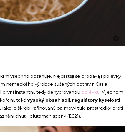
i
krm všechno obsahuje. Nejčastěji se prodávají polévky.
ménem německého výrobce sušených potravin Carla
il první instantní, tedy dehydrovanou
polévku
. V jednom
koření, také
vysoký obsah soli, regulátory kyselosti
,
jako je škrob, rafinovaný palmový tuk, prostředky proti
raznění chuti i glutaman sodný (E621).