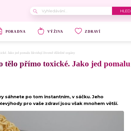
PORADNA
VÝŽIVA
ZDRAVÍ
xické. Jako jed pomalu likvidují životně důležité orgány
o tělo přímo toxické. Jako jed pomalu 
 vy sáhnete po tom instantním, v sáčku. Jeho
 Nevýhody pro vaše zdraví jsou však mnohem větší.