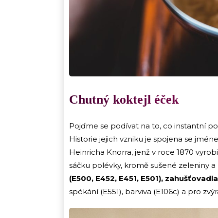
Chutný koktejl éček
Pojďme se podívat na to, co instantní po
Historie jejich vzniku je spojena se j
Heinricha Knorra, jenž v roce 1870 vyrob
sáčku polévky, kromě sušené zeleniny a 
(E500, E452, E451, E501), zahušťovadla
spékání (E551), barviva (E106c) a pro zvý