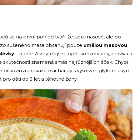
bců se na první pohled tváří, že jsou masové, ale po
 místo sušeného masa obsahují pouze
umělou masovou
olévky
– nudle. A zbytek jsou opět konzervanty, barviva a
 ve skutečnosti znamená směs nejrůznějších éček. Chybí
e bílkovin a převažují sacharidy s vysokým glykemickým
 pro děti do 3 let a těhotné ženy.