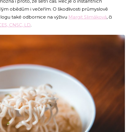
 možná i proto, že šetří čas. Řeč je o instantních
lým obědům i večeřím. O škodlivosti průmyslově
logu také odbornice na výživu
Margit Slimáková
, či
ES, CNSC, LD
.