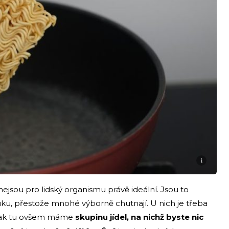
i
 nejsou pro lidský organismu právě ideální. Jsou to
, přestože mnohé výborně chutnají. U nich je třeba
. Pak tu ovšem máme
skupinu jídel, na nichž byste nic