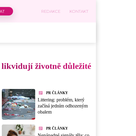
REDAKCE
KONTAKT
likvidují životně důležité
PR ČLÁNKY
Littering: problém, který
začíná jedním odhozeným
obalem
PR ČLÁNKY
Nenápadné signály těla: co