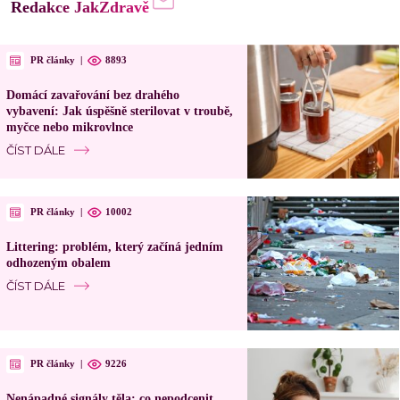
Redakce JakZdravě
PR články
|
8893
Domácí zavařování bez drahého
vybavení: Jak úspěšně sterilovat v troubě,
myčce nebo mikrovlnce
ČÍST DÁLE
PR články
|
10002
Littering: problém, který začíná jedním
odhozeným obalem
ČÍST DÁLE
PR články
|
9226
Nenápadné signály těla: co nepodcenit