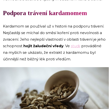
Podpora trávení kardamomem
Kardamom se používal už v historii na podporu trávení.
Nejčastěji se míchal do směsí koření proti nevolnosti a
zvracení. Jeho nejlepší vlastností v oblasti trávení je jeho
schopnost
hojit žaludeční vředy
. Ve
studii
prováděné
na myších se ukázalo, že extrakt z kardamomu byl
účinnější než běžný lék proti vředům.