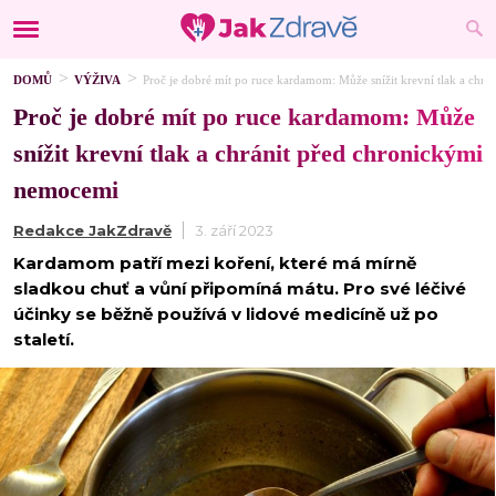
DOMŮ
VÝŽIVA
Proč je dobré mít po ruce kardamom: Může snížit krevní tlak a chr
Proč je dobré mít po ruce kardamom: Může
snížit krevní tlak a chránit před chronickými
nemocemi
Redakce JakZdravě
3. září 2023
Kardamom patří mezi koření, které má mírně
sladkou chuť a vůní připomíná mátu. Pro své léčivé
účinky se běžně používá v lidové medicíně už po
staletí.