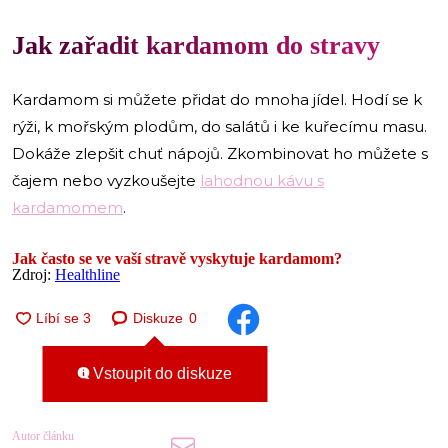
Jak zařadit kardamom do stravy
Kardamom si můžete přidat do mnoha jídel. Hodí se k
rýži, k mořským plodům, do salátů i ke kuřecímu masu.
Dokáže zlepšit chuť nápojů. Zkombinovat ho můžete s
čajem nebo vyzkoušejte
lahodnou kávu s
kardamomem
.
Jak často se ve vaší stravě vyskytuje kardamom?
Zdroj:
Healthline
Diskuze
0
Vstoupit do diskuze
Autor článku