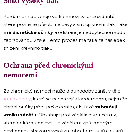
Sníží vysoký tlak
Kardamom obsahuje velké množství antioxidantů,
které pozitivně působí na cévy a snižují krevní tlak. Také
má diuretické účinky
a odstraňuje nadbytečnou vodu
zadržovanou v těle. Tento proces má také za následek
snížení krevního tlaku.
Ochrana před chronickými
nemocemi
Za chronické nemoci může dlouhodobý zánět v těle.
Antioxidanty
, které se nacházejí v kardamomu, nejen že
chrání buňky před poškozením, ale také
zabraňují
vzniku zánětu
. Obsahuje protizánětlivé sloučeniny,
které dokážou bojovat se zánětem způsobeným
nevhodnou stravou s vysokým obsahem tuků a cukrů.