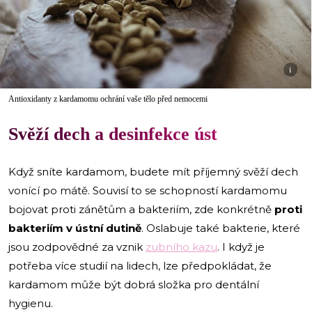
i
Antioxidanty z kardamomu ochrání vaše tělo před nemocemi
Svěží dech a desinfekce úst
Když sníte kardamom, budete mít příjemný svěží dech
vonící po mátě. Souvisí to se schopností kardamomu
bojovat proti zánětům a bakteriím, zde konkrétně
proti
bakteriím v ústní dutině
. Oslabuje také bakterie, které
jsou zodpovědné za vznik
zubního kazu
. I když je
potřeba více studií na lidech, lze předpokládat, že
kardamom může být dobrá složka pro dentální
hygienu.