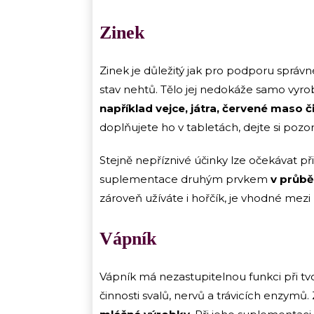
Zinek
Zinek je důležitý jak pro podporu správn
stav nehtů. Tělo jej nedokáže samo vyrobit
například vejce, játra, červené maso č
doplňujete ho v tabletách, dejte si pozo
Stejně nepříznivé účinky lze očekávat p
suplementace druhým prvkem
v průbě
zároveň užíváte i hořčík, je vhodné mez
Vápník
Vápník má nezastupitelnou funkci při tvo
činnosti svalů, nervů a trávicích enzymů.