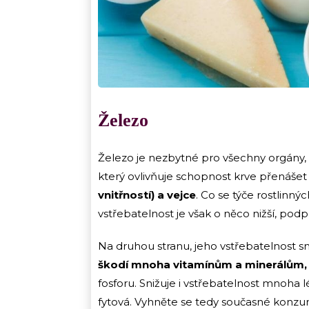
Železo
Železo je nezbytné pro všechny orgány
který ovlivňuje schopnost krve přenášet 
vnitřností) a vejce
. Co se týče rostlinnýc
vstřebatelnost je však o něco nižší, pod
Na druhou stranu, jeho vstřebatelnost sn
škodí mnoha vitamínům a minerálům, k
fosforu. Snižuje i vstřebatelnost mnoha 
fytová. Vyhněte se tedy současné konzum