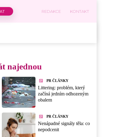
REDAKCE
KONTAKT
rát najednou
PR ČLÁNKY
Littering: problém, který
začíná jedním odhozeným
obalem
PR ČLÁNKY
Nenápadné signály těla: co
nepodcenit