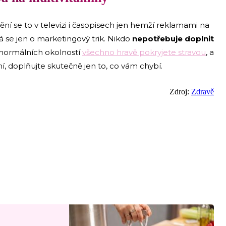
í se to v televizi i časopisech jen hemží reklamami na
á se jen o marketingový trik. Nikdo
nepotřebuje doplnit
 normálních okolností
všechno hravě pokryjete stravou
, a
 doplňujte skutečně jen to, co vám chybí.
Zdroj:
Zdravě