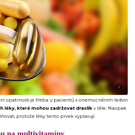
i
štní opatrnosti je třeba u pacientů s onemocněním ledvin
ch léky, které mohou zadržovat draslík
v těle. Naopak
oplňovat, protože léky tento prvek vyplavují.
ou na multivitamíny