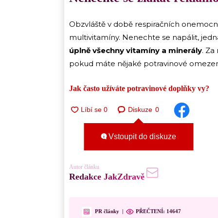
Obzvláště v době respiračních onemocněn
multivitamíny. Nenechte se napálit, jedn
úplně všechny vitamíny a minerály
. Za
pokud máte nějaké potravinové omezení,
Jak často užíváte potravinové doplňky vy?
Diskuze
0
Vstoupit do diskuze
Autor článku
Redakce JakZdravě
PR články
|
PŘEČTENÍ:
14647