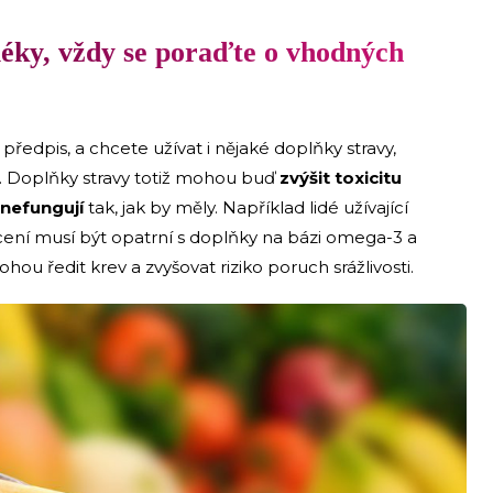
léky, vždy se poraďte o vhodných
předpis, a chcete užívat i nějaké doplňky stravy,
m. Doplňky stravy totiž mohou buď
zvýšit toxicitu
 nefungují
tak, jak by měly. Například lidé užívající
ení musí být opatrní s doplňky na bázi omega-3 a
hou ředit krev a zvyšovat riziko poruch srážlivosti.