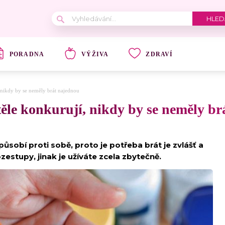
PORADNA
VÝŽIVA
ZDRAVÍ
, nikdy by se neměly brát najednou
 těle konkurují, nikdy by se neměly b
sobí proti sobě, proto je potřeba brát je zvlášť a
zestupy, jinak je užíváte zcela zbytečně.