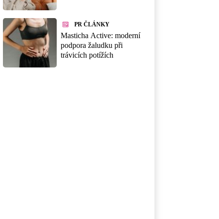
PR ČLÁNKY
Masticha Active: moderní
podpora žaludku při
trávicích potížích