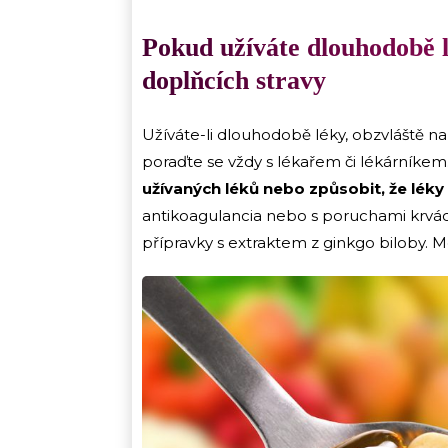
Pokud užíváte dlouhodobě 
doplňcích stravy
Užíváte-li dlouhodobě léky, obzvláště na 
poraďte se vždy s lékařem či lékárníke
užívaných léků nebo způsobit, že léky
antikoagulancia nebo s poruchami krvác
přípravky s extraktem z ginkgo biloby. Mo