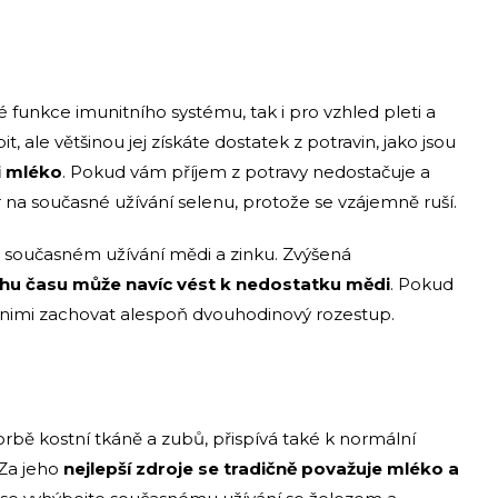
é funkce imunitního systému, tak i pro vzhled pleti a
, ale většinou jej získáte dostatek z potravin, jako jsou
i mléko
. Pokud vám příjem z potravy nedostačuje a
r na současné užívání selenu, protože se vzájemně ruší.
ři současném užívání mědi a zinku. Zvýšená
hu času může navíc vést k nedostatku mědi
. Pokud
i nimi zachovat alespoň dvouhodinový rozestup.
rbě kostní tkáně a zubů, přispívá také k normální
 Za jeho
nejlepší zdroje se tradičně považuje mléko a