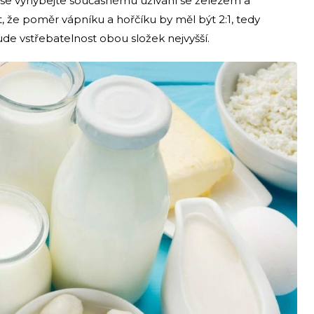
i se vyhýbejte současnému užívání se železem a
 že poměr vápníku a hořčíku by měl být 2:1, tedy
ude vstřebatelnost obou složek nejvyšší.