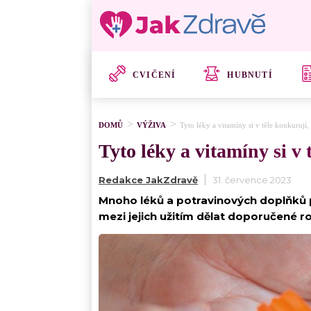
CVIČENÍ
HUBNUTÍ
DOMŮ
VÝŽIVA
Tyto léky a vitamíny si v těle konkurují
Tyto léky a vitamíny si v
Redakce JakZdravě
31. července 2023
Mnoho léků a potravinových doplňků pů
mezi jejich užitím dělat doporučené ro