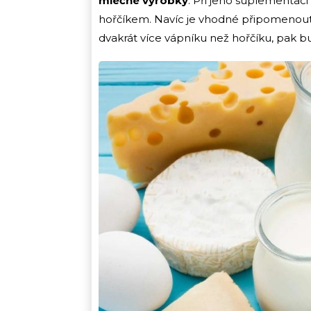
mléčné výrobky
. Při jeho suplementac
hořčíkem. Navíc je vhodné připomenout,
dvakrát více vápníku než hořčíku, pak b