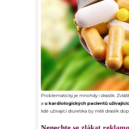
Problematický je mnohdy i draslík. Zvlá
a
u kardiologických pacientů užívající
lidé užívající diuretika by měli draslík d
Nenechte se zlákat reklam