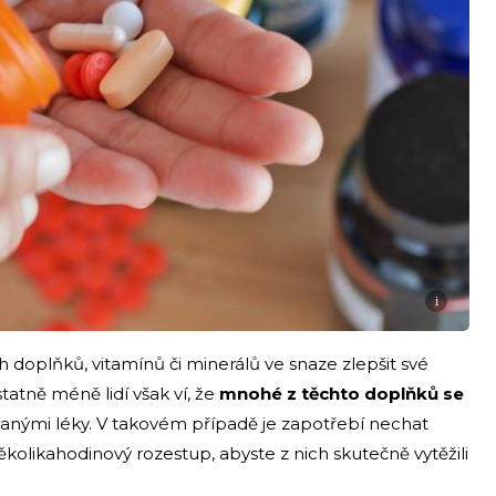
i
h doplňků, vitamínů či minerálů ve snaze zlepšit své
statně méně lidí však ví, že
mnohé z těchto doplňků se
anými léky. V takovém případě je zapotřebí nechat
ěkolikahodinový rozestup, abyste z nich skutečně vytěžili