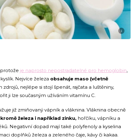
i
, protože
je naprosto nepostradatelné pro hemoglobin
,
kyslík. Nejvíce železa
obsahuje maso (včetně
h zdrojů, nejlépe si stojí špenát, rajčata a luštěniny,
pořit ji lze současným užíváním vitamínu C.
ižuje již zmiňovaný vápník a vláknina. Vláknina obecně
romě železa i například zinku,
hořčíku, vápníku a
léků. Negativní dopad mají také polyfenoly a kyselina
aci doplňků železa a zeleného čaje, kávy či kakaa.