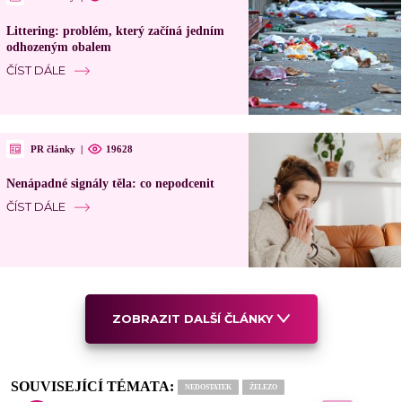
Littering: problém, který začíná jedním
odhozeným obalem
ČÍST DÁLE
PR články
|
19628
Nenápadné signály těla: co nepodcenit
ČÍST DÁLE
ZOBRAZIT DALŠÍ ČLÁNKY
SOUVISEJÍCÍ TÉMATA:
NEDOSTATEK
ŽELEZO