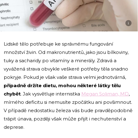
i
Lidské tělo potřebuje ke správnému fungování
množství živin. Od makronutrientů, jako jsou bílkoviny,
tuky a sacharidy po vitamíny a minerály. Zdravá a
vyvážená strava obvykle veškeré potřeby těla snadno
pokryje. Pokud je však vaše strava velmi jednotvárná,
případně držíte dietu, mohou některé látky tělu
chybět
. Jak vysvětluje internistka
Megan Soliman, MD
,
mírného deficitu si nemusíte zpočátku ani povšimnout.
V případě nedostatku železa vás bude pravděpodobně
trápit únava, později však může přijít i nechutenství a
deprese.