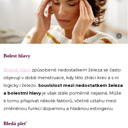
i
Bolest hlavy
Bolesti hlavy
způsobené nedostatkem železa se často
objevují v době menstruace, kdy tělo ztrácí krev a s ní
logicky i železo.
Souvislost mezi nedostatkem železa
a bolestmi hlavy
je však stále poměrně nejasná. Může
k tomu přispívat několik faktorů, včetně vztahu mezi
změněnou funkcí dopaminu a hladinou estrogenu.
Bledá pleť