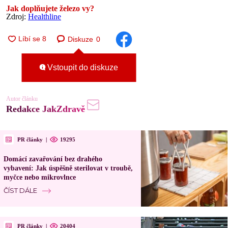
Jak doplňujete železo vy?
Zdroj:
Healthline
Diskuze
0
Vstoupit do diskuze
Autor článku
Redakce JakZdravě
PR články
|
19295
Domácí zavařování bez drahého
vybavení: Jak úspěšně sterilovat v troubě,
myčce nebo mikrovlnce
ČÍST DÁLE
PR články
|
20404