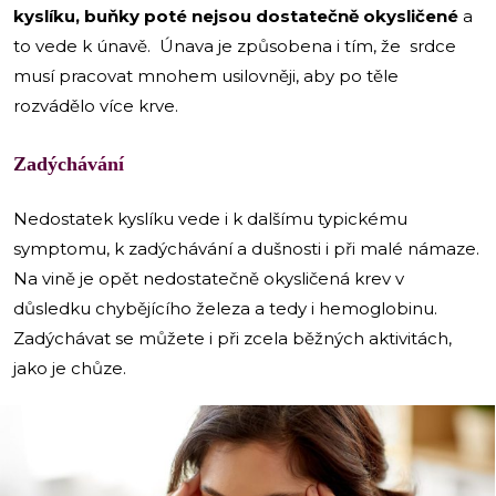
kyslíku, buňky poté nejsou dostatečně okysličené
a
to vede k únavě. Únava je způsobena i tím, že srdce
musí pracovat mnohem usilovněji, aby po těle
rozvádělo více krve.
Zadýchávání
Nedostatek kyslíku vede i k dalšímu typickému
symptomu, k zadýchávání a dušnosti i při malé námaze.
Na vině je opět nedostatečně okysličená krev v
důsledku chybějícího železa a tedy i hemoglobinu.
Zadýchávat se můžete i při zcela běžných aktivitách,
jako je chůze.