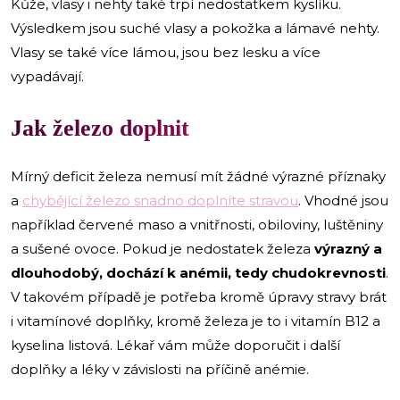
Kůže, vlasy i nehty také trpí nedostatkem kyslíku.
Výsledkem jsou suché vlasy a pokožka a lámavé nehty.
Vlasy se také více lámou, jsou bez lesku a více
vypadávají.
Jak železo doplnit
Mírný deficit železa nemusí mít žádné výrazné příznaky
a
chybějící železo snadno doplníte stravou
. Vhodné jsou
například červené maso a vnitřnosti, obiloviny, luštěniny
a sušené ovoce. Pokud je nedostatek železa
výrazný a
dlouhodobý, dochází k anémii, tedy chudokrevnosti
.
V takovém případě je potřeba kromě úpravy stravy brát
i vitamínové doplňky, kromě železa je to i vitamín B12 a
kyselina listová. Lékař vám může doporučit i další
doplňky a léky v závislosti na příčině anémie.