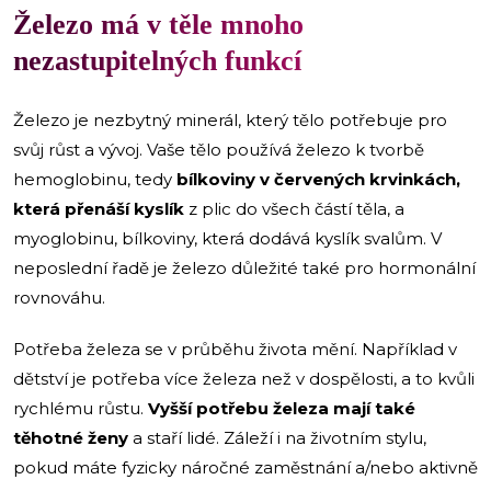
Železo má v těle mnoho
nezastupitelných funkcí
Železo je nezbytný minerál, který tělo potřebuje pro
svůj růst a vývoj. Vaše tělo používá železo k tvorbě
hemoglobinu, tedy
bílkoviny v červených krvinkách,
která přenáší kyslík
z plic do všech částí těla, a
myoglobinu, bílkoviny, která dodává kyslík svalům. V
neposlední řadě je železo důležité také pro hormonální
rovnováhu.
Potřeba železa se v průběhu života mění. Například v
dětství je potřeba více železa než v dospělosti, a to kvůli
rychlému růstu.
Vyšší potřebu železa mají také
těhotné ženy
a staří lidé. Záleží i na životním stylu,
pokud máte fyzicky náročné zaměstnání a/nebo aktivně