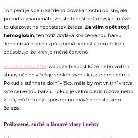
Tón pleti je sice u každého člověka trochu odlišný, ale
pokud zaznamenáte, že jste bledší než obvykle, může
to ukazovat na nedostatek železa.
Za vším opět stojí
hemoglobin
, ten totiž dodává krvi červenou barvu.
Jeho nízká hladina způsobená nedostatkem železa
způsobuje, že krev je méně červená.
Studie z roku 2016
uvádí, že bledost kůže nebo vnitřní
strany očních víček je spolehlivým ukazatelem anémie.
Pokud si stáhnete dolní víčko, měla by mít vnitřní vrstva
sytě červenou barvu. Pokud je velmi bledě růžová nebo
žlutá, může to být způsobeno právě nedostatkem
železa.
Poškozené, suché a lámavé vlasy i nehty