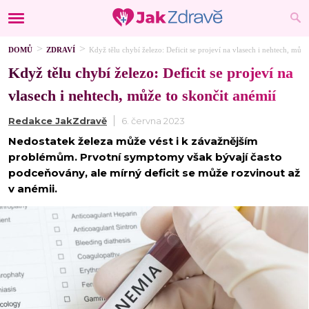
DOMŮ
ZDRAVÍ
Když tělu chybí železo: Deficit se projeví na vlasech i nehtech, může
Když tělu chybí železo: Deficit se projeví na
vlasech i nehtech, může to skončit anémií
Redakce JakZdravě
6. června 2023
Nedostatek železa může vést i k závažnějším
problémům. Prvotní symptomy však bývají často
podceňovány, ale mírný deficit se může rozvinout až
v anémii.