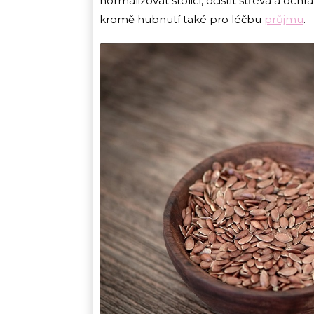
normalizovat stolici, očistit střeva a och
kromě hubnutí také pro léčbu
průjmu
.