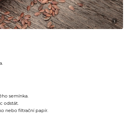
i
a.
ného semínka.
c odstát.
 nebo filtrační papír.