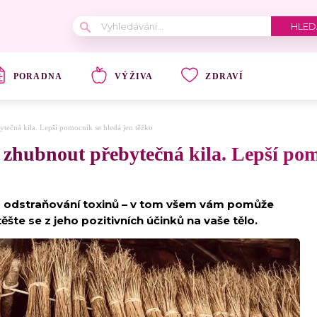
PORADNA
VÝŽIVA
ZDRAVÍ
ytečná kila. Lepší pomocník se hledá jen těžko
e zhubnout přebytečná kila. Lepší pom
íže a odstraňování toxinů – v tom všem vám pomůže
těšte se z jeho pozitivních účinků na vaše tělo.