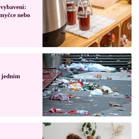
 vybavení:
, myčce nebo
á jedním