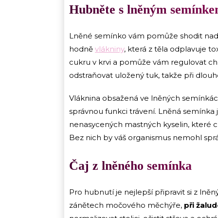
Hubněte s lněným semínk
Lněné semínko vám pomůže shodit nadbyte
hodně
vlákniny
, která z těla odplavuje t
cukru v krvi a pomůže vám regulovat ch
odstraňovat uložený tuk, takže při dlou
Vláknina obsažená ve lněných semínká
správnou funkci trávení. Lněná semínka 
nenasycených mastných kyselin, které c
Bez nich by váš organismus nemohl spr
Čaj z lněného semínka
Pro hubnutí je nejlepší připravit si z ln
zánětech močového měchýře,
při žalu