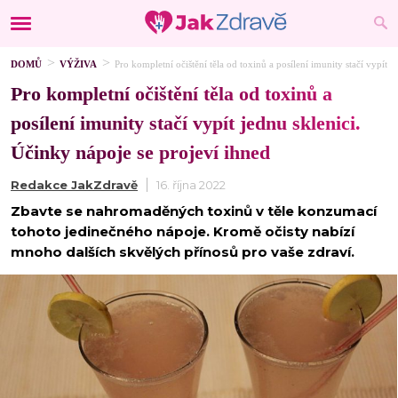
DOMŮ
VÝŽIVA
Pro kompletní očištění těla od toxinů a posílení imunity stačí vypít 
Pro kompletní očištění těla od toxinů a
posílení imunity stačí vypít jednu sklenici.
Účinky nápoje se projeví ihned
Redakce JakZdravě
16. října 2022
Zbavte se nahromaděných toxinů v těle konzumací
tohoto jedinečného nápoje. Kromě očisty nabízí
mnoho dalších skvělých přínosů pro vaše zdraví.