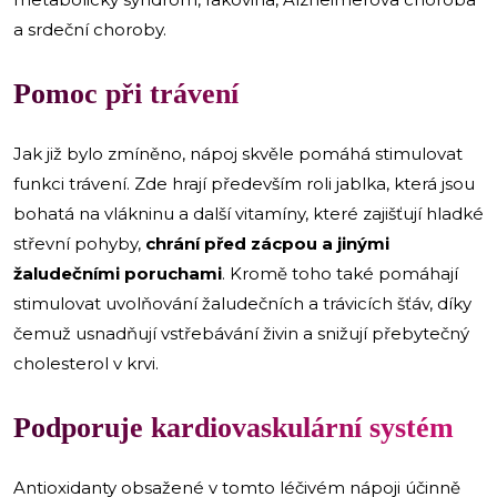
a srdeční choroby.
Pomoc při trávení
Jak již bylo zmíněno, nápoj skvěle pomáhá stimulovat
funkci trávení. Zde hrají především roli jablka, která jsou
bohatá na vlákninu a další vitamíny, které zajišťují hladké
střevní pohyby,
chrání před zácpou a jinými
žaludečními poruchami
. Kromě toho také pomáhají
stimulovat uvolňování žaludečních a trávicích šťáv, díky
čemuž usnadňují vstřebávání živin a snižují přebytečný
cholesterol v krvi.
Podporuje kardiovaskulární systém
Antioxidanty obsažené v tomto léčivém nápoji účinně