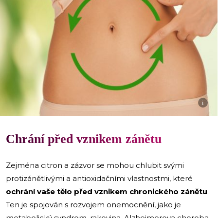
i
Chrání před vznikem zánětu
Zejména citron a zázvor se mohou chlubit svými
protizánětlivými a antioxidačními vlastnostmi, které
ochrání vaše tělo před vznikem chronického zánětu
.
Ten je spojován s rozvojem onemocnění, jako je
metabolický syndrom, rakovina, Alzheimerova choroba