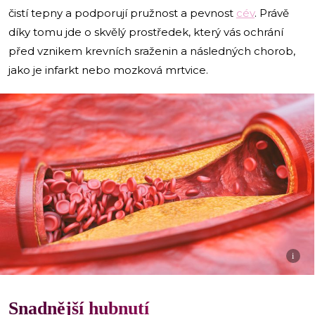
čistí tepny a podporují pružnost a pevnost
cév
. Právě
díky tomu jde o skvělý prostředek, který vás ochrání
před vznikem krevních sraženin a následných chorob,
jako je infarkt nebo mozková mrtvice.
i
Snadnější hubnutí