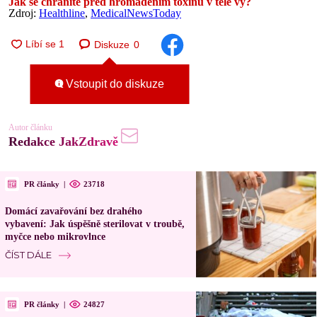
Jak se chráníte před hromaděním toxinů v těle vy?
Zdroj:
Healthline
,
MedicalNewsToday
Diskuze
0
Vstoupit do diskuze
Autor článku
Redakce JakZdravě
PR články
|
23718
Domácí zavařování bez drahého
vybavení: Jak úspěšně sterilovat v troubě,
myčce nebo mikrovlnce
ČÍST DÁLE
PR články
|
24827