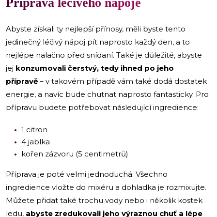
Příprava léčivého nápoje
Abyste získali ty nejlepší přínosy, měli byste tento
jedinečný léčivý nápoj pít naprosto každý den, a to
nejlépe nalačno před snídaní. Také je důležité, abyste
jej
konzumovali čerstvý, tedy ihned po jeho
přípravě
– v takovém případě vám také dodá dostatek
energie, a navíc bude chutnat naprosto fantasticky. Pro
přípravu budete potřebovat následující ingredience:
1 citron
4 jablka
kořen zázvoru (5 centimetrů)
Příprava je poté velmi jednoduchá. Všechno
ingredience vložte do mixéru a dohladka je rozmixujte.
Můžete přidat také trochu vody nebo i několik kostek
ledu,
abyste zredukovali jeho výraznou chuť a lépe