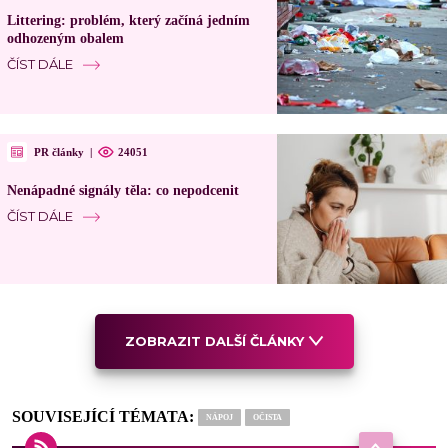
Littering: problém, který začíná jedním
odhozeným obalem
ČÍST DÁLE
PR články
|
24051
Nenápadné signály těla: co nepodcenit
ČÍST DÁLE
ZOBRAZIT DALŠÍ ČLÁNKY
SOUVISEJÍCÍ TÉMATA:
NÁPOJ
OČISTA