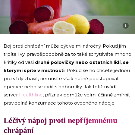
i
Boj proti chrápání může být velmi náročný. Pokud jím
trpíte i vy, pravděpodobně za to také schytáváte mnoho
kritiky od vaší
druhé polovičky nebo
ostatních lidí, se
kterými spíte v místnosti
. Pokud se ho chcete jednou
pro vždy zbavit, nemusíte však nutně podstupovat
operace nebo se radit s odborníky. Jak totiž uvádí
server
Healthline
, příznak pomůže velmi účinně zmírnit
pravidelná konzumace tohoto ovocného nápoje.
Léčivý nápoj proti nepříjemnému
chrápání