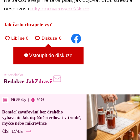
Na JakZdravě jsme také psali, jak bojovat proti stresu a
nespavosti
díky borovicovým šiškám
.
Jak často chrápete vy?
Diskuze
0
Vstoupit do diskuze
Autor článku
Redakce JakZdravě
PR články
|
9976
Domácí zavařování bez drahého
vybavení: Jak úspěšně sterilovat v troubě,
myčce nebo mikrovlnce
ČÍST DÁLE