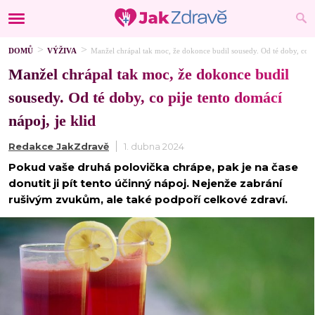
DOMŮ
VÝŽIVA
Manžel chrápal tak moc, že dokonce budil sousedy. Od té doby, co pi
Manžel chrápal tak moc, že dokonce budil
sousedy. Od té doby, co pije tento domácí
nápoj, je klid
Redakce JakZdravě
1. dubna 2024
Pokud vaše druhá polovička chrápe, pak je na čase
donutit ji pít tento účinný nápoj. Nejenže zabrání
rušivým zvukům, ale také podpoří celkové zdraví.