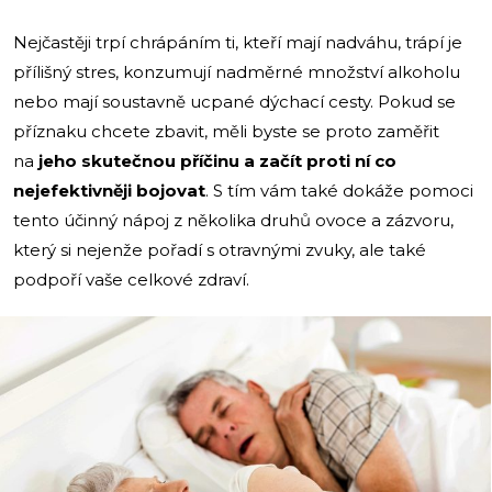
Nejčastěji trpí chrápáním ti, kteří mají nadváhu, trápí je
přílišný stres, konzumují nadměrné množství alkoholu
nebo mají soustavně ucpané dýchací cesty. Pokud se
příznaku chcete zbavit, měli byste se proto zaměřit
na
jeho skutečnou příčinu a začít proti ní co
nejefektivněji bojovat
. S tím vám také dokáže pomoci
tento účinný nápoj z několika druhů ovoce a zázvoru,
který si nejenže pořadí s otravnými zvuky, ale také
podpoří vaše celkové zdraví.