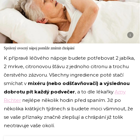
i
Správný ovocný nápoj pomůže zmírnit chrápání
K přípravě léčivého nápoje budete potřebovat 2 jablka,
2 mrkve, citronovou šťávu z jednoho citronu a trochu
čerstvého zázvoru. Všechny ingredience poté stačí
smíchat v
mixéru (nebo odšťavňovači) a výslednou
dobrotu pít každý podvečer
, a to dle lékařky
Amy
Richter
nejlépe několik hodin před spaním. Již po
několika krátkých týdnech si budete moci všimnout, že
se vaše příznaky značně zlepšují a chrápání již tolik
neotravuje vaše okolí.