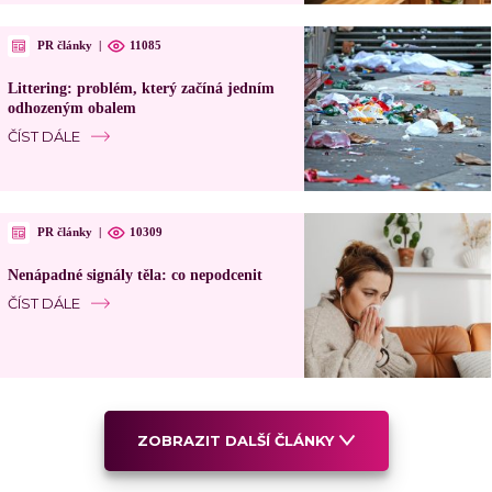
PR články
|
11085
Littering: problém, který začíná jedním
odhozeným obalem
ČÍST DÁLE
PR články
|
10309
Nenápadné signály těla: co nepodcenit
ČÍST DÁLE
ZOBRAZIT DALŠÍ ČLÁNKY