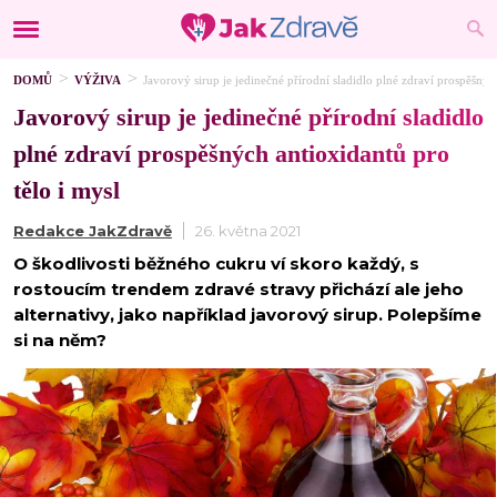
DOMŮ
VÝŽIVA
Javorový sirup je jedinečné přírodní sladidlo plné zdraví prospěšnýc
Javorový sirup je jedinečné přírodní sladidlo
plné zdraví prospěšných antioxidantů pro
tělo i mysl
Redakce JakZdravě
26. května 2021
O škodlivosti běžného cukru ví skoro každý, s
rostoucím trendem zdravé stravy přichází ale jeho
alternativy, jako například javorový sirup. Polepšíme
si na něm?