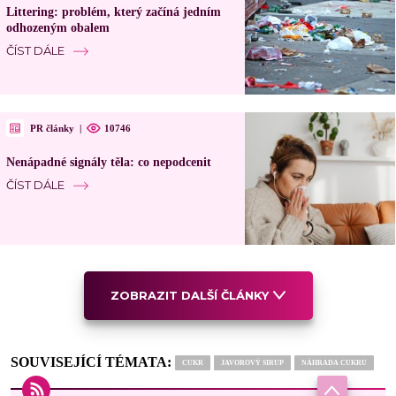
Littering: problém, který začíná jedním
odhozeným obalem
ČÍST DÁLE
PR články
|
10746
Nenápadné signály těla: co nepodcenit
ČÍST DÁLE
ZOBRAZIT DALŠÍ ČLÁNKY
SOUVISEJÍCÍ TÉMATA:
CUKR
JAVOROVÝ SIRUP
NÁHRADA CUKRU