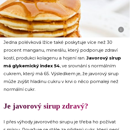
i
Jedna polévková lžíce také poskytuje více než 30
procent manganu, minerálu, který podporuje zdraví
kostí, produkci kolagenu a hojení ran.
Javorový sirup
má glykemický index 54
, ve srovnání s normálním
cukrem, který má 65. Výsledkem je, že javorový sirup
může zvýšit hladinu cukru v krvi o něco pomaleji než
normální cukr.
Je javorový sirup zdravý?
I přes výhody javorového sirupu je třeba ho požívat
s mírou. Považuje se stále za přidaný cukr, který není