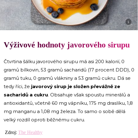
i
Výživové hodnoty javorového sirupu
Čtvrtina šálku javorového sirupu má asi 200 kalorií, 0
gramů bílkovin, 53 gramů sacharidů (17 procent DDD), 0
gramů tuku, 0 gramů vlákniny a 53 gramů cukru. Dá se
tedy říci, že
javorový sirup je složen převážně ze
sacharidů a cukru
. Obsahuje však spoustu minerálů a
antioxidantů, včetně 60 mg vápníku, 175 mg draslíku, 1,8
mg manganu a 1,08 mg železa. To samo o sobě dělá
velký rozdíl oproti běžnému cukru.
Zdroj:
The Healthy