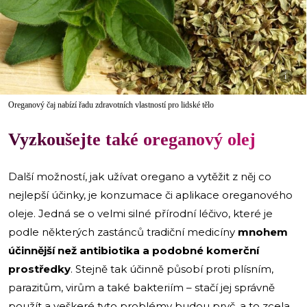
i
Oreganový čaj nabízí řadu zdravotních vlastností pro lidské tělo
Vyzkoušejte také oreganový olej
Další možností, jak užívat oregano a vytěžit z něj co
nejlepší účinky, je konzumace či aplikace oreganového
oleje. Jedná se o velmi silné přírodní léčivo, které je
podle některých zastánců tradiční medicíny
mnohem
účinnější než antibiotika a podobné komerční
prostředky
. Stejně tak účinně působí proti plísním,
parazitům, virům a také bakteriím – stačí jej správně
použít a veškeré tyto problémy budou pryč, a to zcela