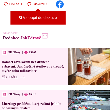
Diskuze
0
Vstoupit do diskuze
Autor článku
Redakce JakZdravě
PR články
|
15207
Domácí zavařování bez drahého
vybavení: Jak úspěšně sterilovat v troubě,
myčce nebo mikrovlnce
ČÍST DÁLE
PR články
|
16316
Littering: problém, který začíná jedním
odhozeným obalem