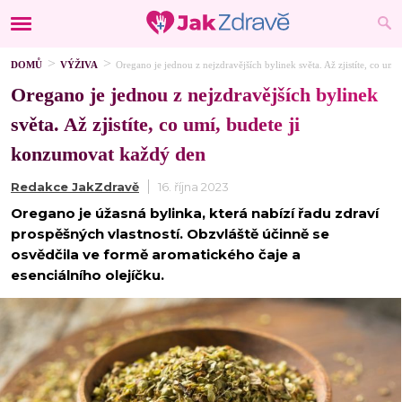
DOMŮ
VÝŽIVA
Oregano je jednou z nejzdravějších bylinek světa. Až zjistíte, co um
Oregano je jednou z nejzdravějších bylinek
světa. Až zjistíte, co umí, budete ji
konzumovat každý den
Redakce JakZdravě
16. října 2023
Oregano je úžasná bylinka, která nabízí řadu zdraví
prospěšných vlastností. Obzvláště účinně se
osvědčila ve formě aromatického čaje a
esenciálního olejíčku.