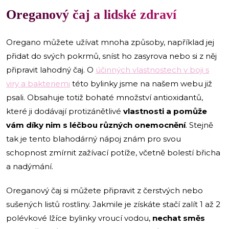
Oreganový čaj a lidské zdraví
Oregano můžete užívat mnoha způsoby, například jej
přidat do svých pokrmů, sníst ho zasyrova nebo si z něj
připravit lahodný čaj. O
účinných vlastnostech v boji s
viry a bakteriemi
této bylinky jsme na našem webu již
psali. Obsahuje totiž bohaté množství antioxidantů,
které ji dodávají protizánětlivé
vlastnosti a pomůže
vám díky nim s léčbou různých onemocnění
. Stejně
tak je tento blahodárný nápoj znám pro svou
schopnost zmírnit zažívací potíže, včetně bolestí břicha
a nadýmání.
Oreganový čaj si můžete připravit z čerstvých nebo
sušených listů rostliny. Jakmile je získáte stačí zalít 1 až 2
polévkové lžíce bylinky vroucí vodou,
nechat směs