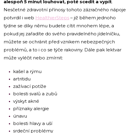
alespoň 5 minut louhovat, poté scedit a vypít
.
Nesčetné zdravotní přínosy tohoto zázračného nápoje
potvrdil i web
HealthierSteps
– již během jednoho
týdne se díky němu budete cítit mnohem lépe, a
pokud jej zařadíte do svého pravidelného jídelníčku,
můžete se ochránit před vznikem nebezpečných
problémů, a to i co se týče rakoviny. Dále pak lektvar
může vyléčit nebo zmírnit:
kašel a rýmu
artritidu
zažívací potíže
bolesti svalů a zubů
výskyt akné
příznaky alergie
únavu
bolesti hlavy a uší
srdeční problémy