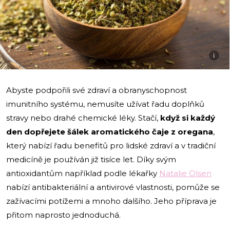
i
Abyste podpořili své zdraví a obranyschopnost
imunitního systému, nemusíte užívat řadu doplňků
stravy nebo drahé chemické léky. Stačí,
když si každý
den dopřejete šálek aromatického čaje z oregana
,
který nabízí řadu benefitů pro lidské zdraví a v tradiční
medicíně je používán již tisíce let. Díky svým
antioxidantům například podle lékařky
Natalie Olsen
nabízí antibakteriální a antivirové vlastnosti, pomůže se
zažívacími potížemi a mnoho dalšího. Jeho příprava je
přitom naprosto jednoduchá.