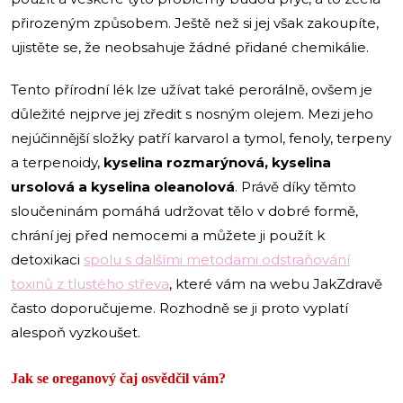
přirozeným způsobem. Ještě než si jej však zakoupíte,
ujistěte se, že neobsahuje žádné přidané chemikálie.
Tento přírodní lék lze užívat také perorálně, ovšem je
důležité nejprve jej zředit s nosným olejem. Mezi jeho
nejúčinnější složky patří karvarol a tymol, fenoly, terpeny
a terpenoidy,
kyselina rozmarýnová, kyselina
ursolová a kyselina oleanolová
. Právě díky těmto
sloučeninám pomáhá udržovat tělo v dobré formě,
chrání jej před nemocemi a můžete ji použít k
detoxikaci
spolu s dalšími metodami odstraňování
toxinů z tlustého střeva
, které vám na webu JakZdravě
často doporučujeme. Rozhodně se ji proto vyplatí
alespoň vyzkoušet.
Jak se oreganový čaj osvědčil vám?