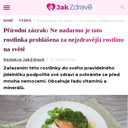
DOMŮ
VÝŽIVA
Přírodní zázrak: Ne nadarmo je tato rostlinka prohlášena za nejzdravěj
Přírodní zázrak: Ne nadarmo je tato
rostlinka prohlášena za nejzdravější rostlinu
na světě
Redakce JakZdravě
12. února 2024
Zařazením této rostlinky do svého pravidelného
jídelníčku podpoříte své zdraví a ochráníte se před
mnoha nemocemi. Obsahuje řadu vitamínů a
minerálů.