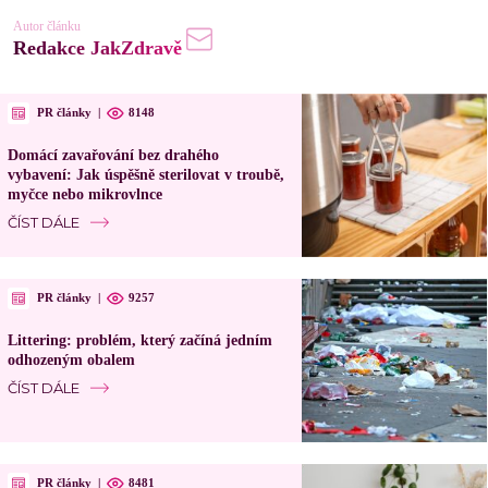
Autor článku
Redakce JakZdravě
PR články
|
8148
Domácí zavařování bez drahého
vybavení: Jak úspěšně sterilovat v troubě,
myčce nebo mikrovlnce
ČÍST DÁLE
PR články
|
9257
Littering: problém, který začíná jedním
odhozeným obalem
ČÍST DÁLE
PR články
|
8481