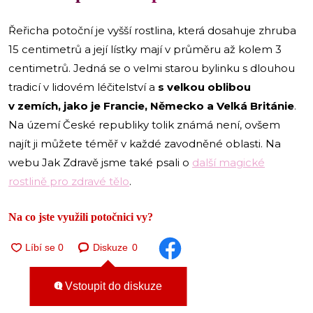
Řeřicha potoční je vyšší rostlina, která dosahuje zhruba
15 centimetrů a její lístky mají v průměru až kolem 3
centimetrů. Jedná se o velmi starou bylinku s dlouhou
tradicí v lidovém léčitelství a
s velkou oblibou
v zemích, jako je Francie, Německo a Velká Británie
.
Na území České republiky tolik známá není, ovšem
najít ji můžete téměř v každé zavodněné oblasti. Na
webu Jak Zdravě jsme také psali o
další magické
rostlině pro zdravé tělo
.
Na co jste využili potočnici vy?
Diskuze
0
Vstoupit do diskuze