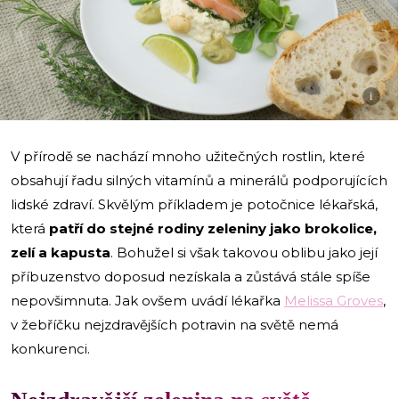
i
V přírodě se nachází mnoho užitečných rostlin, které
obsahují řadu silných vitamínů a minerálů podporujících
lidské zdraví. Skvělým příkladem je potočnice lékařská,
která
patří do stejné rodiny zeleniny jako brokolice,
zelí a kapusta
. Bohužel si však takovou oblibu jako její
příbuzenstvo doposud nezískala a zůstává stále spíše
nepovšimnuta. Jak ovšem uvádí lékařka
Melissa Groves
,
v žebříčku nejzdravějších potravin na světě nemá
konkurenci.