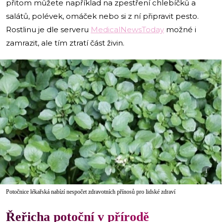
přitom můžete například na zpestření chlebíčků a
salátů, polévek, omáček nebo si z ní připravit pesto.
Rostlinu je dle serveru
MedicalNewsToday
možné i
zamrazit, ale tím ztratí část živin.
i
Potočnice lékařská nabízí nespočet zdravotních přínosů pro lidské zdraví
Řeřicha potoční v přírodě