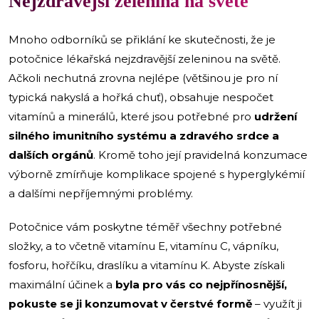
Nejzdravější zelenina na světě
Mnoho odborníků se přiklání ke skutečnosti, že je
potočnice lékařská nejzdravější zeleninou na světě.
Ačkoli nechutná zrovna nejlépe (většinou je pro ní
typická nakyslá a hořká chuť), obsahuje nespočet
vitamínů a minerálů, které jsou potřebné pro
udržení
silného imunitního systému a zdravého srdce a
dalších orgánů
. Kromě toho její pravidelná konzumace
výborně zmírňuje komplikace spojené s hyperglykémií
a dalšími nepříjemnými problémy.
Potočnice vám poskytne téměř všechny potřebné
složky, a to včetně vitamínu E, vitamínu C, vápníku,
fosforu, hořčíku, draslíku a vitamínu K. Abyste získali
maximální účinek a
byla pro vás co nejpřínosnější,
pokuste se ji konzumovat v čerstvé formě
– využít ji