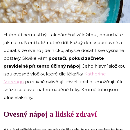
i
Hubnutí nemusí být tak náročná záležitost, pokud víte
jak na to. Není totiž nutné dřít každý den v posilovně a
ubírat si ze svého jídelníčku, abyste dosáhli své vysněné
postavy. Skvěle vám
postačí, pokud začnete
pravidelně pít tento účinný nápoj
. Jeho hlavní složkou
jsou ovesné vločky, které dle lékařky
Katherine
Marengo
pozitivně ovlivňují trávicí trakt a umožňují tělu
snáze spalovat nahromaděné tuky. Kromě toho jsou
plné vlákniny.
Ovesný nápoj a lidské zdraví
Ať už si přidáváte ovesné vločky do jogurtu nebo je jen