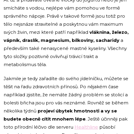
smícháte s vodou, nejlépe vám pomohou ve formě
správného nápoje. Právě v takové formě jsou totiž pro
tělo nejsnáze stravitelné a poskytnou vám maximum
svých živin, mezi které patří například
vláknina, železo,
vápník, draslík, magnesium, bílkoviny, sacharidy
a
především také nenasycené mastné kyseliny. Všechny
tyto složky pozitivně ovlivňují trávicí trakt a
metabolismus těla.
Jakmile je tedy zařadíte do svého jídelníčku, můžete se
těšit na řadu zdravotních přínosů. Po nějakém čase
například zjistíte, že nemáte žádný problém se stolicí a
bolesti břicha jsou pro vás neznámé. Rovněž se během
několika týdnů
projeví úbytek hmotnosti a vy se
budete obecně cítit mnohem lépe
. Ještě účinněji pak
toto přírodní léčivo dle serveru
Healthline
působí