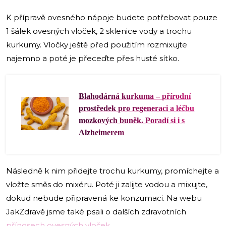
K přípravě ovesného nápoje budete potřebovat pouze
1 šálek ovesných vloček, 2 sklenice vody a trochu
kurkumy. Vločky ještě před použitím rozmixujte
najemno a poté je přeceďte přes husté sítko.
Blahodárná kurkuma – přírodní
prostředek pro regeneraci a léčbu
mozkových buněk. Poradí si i s
Alzheimerem
Následně k nim přidejte trochu kurkumy, promíchejte a
vložte směs do mixéru. Poté ji zalijte vodou a mixujte,
dokud nebude připravená ke konzumaci. Na webu
JakZdravě jsme také psali o dalších zdravotních
přínosech ovesných vloček
.