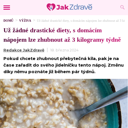
DOMŮ
VÝŽIVA
Už žádné drastické diety, s domácím nápojem lze zhubnout až 3 kil
Už žádné drastické diety, s domácím
nápojem lze zhubnout až 3 kilogramy týdně
Redakce JakZdravě
18. března 2024
Pokud chcete zhubnout přebytečná kila, pak je na
čase zařadit do svého jídelníčku tento nápoj. Změnu
díky němu poznáte již během pár týdnů.