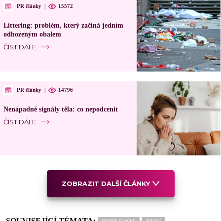
PR články
|
15572
Littering: problém, který začíná jedním
odhozeným obalem
ČÍST DÁLE
PR články
|
14796
Nenápadné signály těla: co nepodcenit
ČÍST DÁLE
ZOBRAZIT DALŠÍ ČLÁNKY
SOUVISEJÍCÍ TÉMATA: