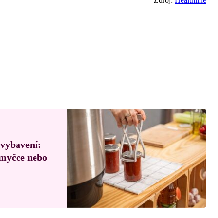
Zdroj:
Healthline
 vybavení:
, myčce nebo