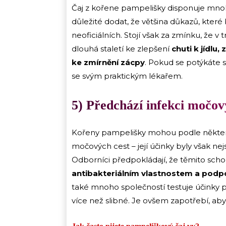
Čaj z kořene pampelišky disponuje mnoh
důležité dodat, že většina důkazů, které
neoficiálních. Stojí však za zmínku, že v t
dlouhá staletí ke zlepšení
chuti k jídlu
ke zmírnění zácpy
. Pokud se potýkáte s
se svým praktickým lékařem.
5) Předchází infekci močov
Kořeny pampelišky mohou podle někte
močových cest – její účinky byly však nejsi
Odborníci předpokládají, že těmito sc
antibakteriálním vlastnostem a podpoř
také mnoho společností testuje účinky pa
více než slibné. Je ovšem zapotřebí, a