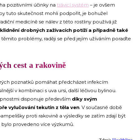
a pozitivními účinky na
trávicí systém
– je ovšem
 by tuto skutečnost mohli podpořit, je bohužel
radiční medicíně se nálev z této rostliny používá již
, zklidnění drobných zažívacích potíží a případně také
 těmito problémy, raději se před jejím užíváním poraďte
ých cest a rakovině
rých poznatků pomáhat předcházet infekcím
lnější v kombinaci s uva ursi, další léčivou bylinou.
hopnostmi disponuje především
díky svým
e vylučování tekutin z těla ven
. V současné době
mpelišky proti rakovině a výsledky se zatím zdají být
by bylo provedeno více výzkumů.