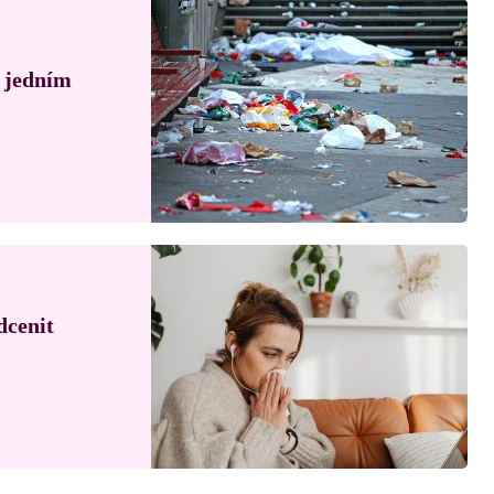
á jedním
dcenit