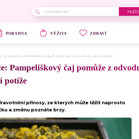
PORADNA
VÝŽIVA
ZDRAVÍ
ový čaj pomůže z odvodněním, podpoří zdraví jater a pomůže na zažívací potíže
ouce: Pampeliškový čaj pomůže z odvo
í potíže
avotními přínosy, ze kterých může těžit naprosto
níčku a změnu poznáte brzy.