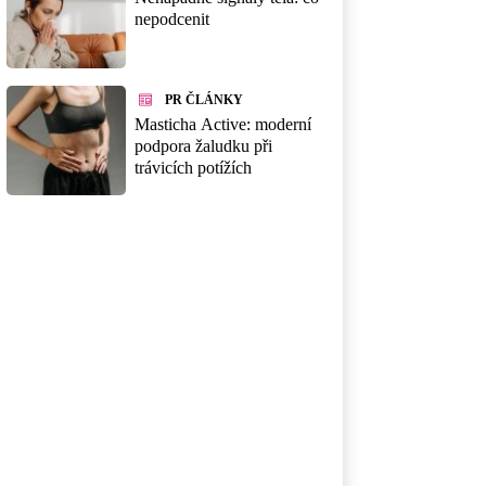
nepodcenit
PR ČLÁNKY
Masticha Active: moderní
podpora žaludku při
trávicích potížích