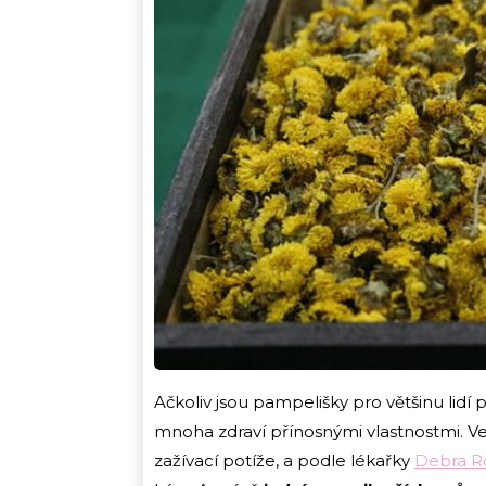
Ačkoliv jsou pampelišky pro většinu lidí 
mnoha zdraví přínosnými vlastnostmi. Ve 
zažívací potíže, a podle lékařky
Debra R