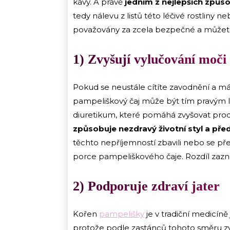
kávy. A právě
jedním z nejlepších způso
tedy nálevu z listů této léčivé rostliny
považovány za zcela bezpečné a můžete
1) Zvyšují vylučování moči
Pokud se neustále cítíte zavodnění a má
pampeliškový čaj může být tím pravým lé
diuretikum, které pomáhá zvyšovat pro
způsobuje nezdravý životní styl a pře
těchto nepříjemností zbavili nebo se pře
porce pampeliškového čaje. Rozdíl zazn
2) Podporuje zdraví jater
Kořen
pampelišky
je v tradiční medicíně
protože podle zastánců tohoto směru zvy