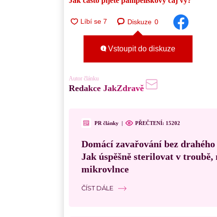
Jak často pijete pampeliškový čaj vy?
Diskuze
0
Vstoupit do diskuze
Autor článku
Redakce JakZdravě
PR články
|
PŘEČTENÍ:
15202
Domácí zavařování bez drahého
Jak úspěšně sterilovat v troubě
mikrovlnce
ČÍST DÁLE