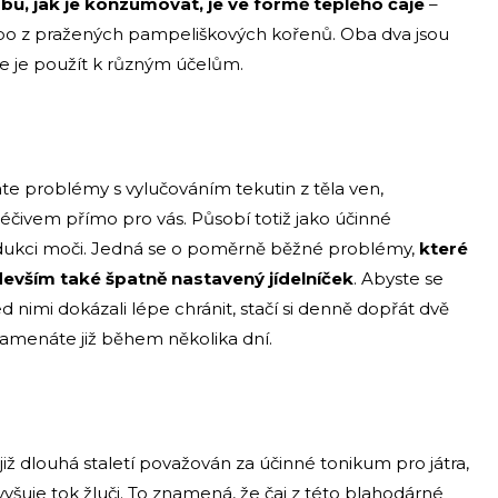
bů, jak je konzumovat, je ve formě teplého čaje
–
 nebo z pražených pampeliškových kořenů. Oba dva jsou
 je použít k různým účelům.
te problémy s vylučováním tekutin z těla ven,
čivem přímo pro vás. Působí totiž jako účinné
dukci moči. Jedná se o poměrně běžné problémy,
které
devším také špatně nastavený jídelníček
. Abyste se
d nimi dokázali lépe chránit, stačí si denně dopřát dvě
amenáte již během několika dní.
 již dlouhá staletí považován za účinné tonikum pro játra,
šuje tok žluči. To znamená, že čaj z této blahodárné