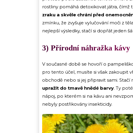
rostliny pomáhá detoxikovat játra, čí
zraku a skvěle chrání před onemocně
zmínku, že zvyšuje vylučování moči z těla
nejlepší výsledky, stačí si dopřát jeden 
3) Přírodní náhražka kávy
V současné době se hovoří o pampeliškové
pro tento účel, musíte si však zakoupit
obchodě nebo si jej připravit sami. Stačí
upražit do tmavě hnědé barvy
. Ty pot
nápoj, po kterém si na kávu ani nevzpom
nebyly postřikovány insekticidy.