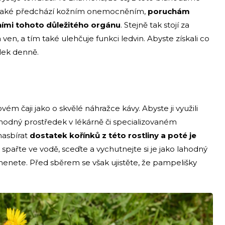
mž také předchází kožním onemocněním,
poruchám
ními tohoto důležitého orgánu
. Stejně tak stojí za
 ven, a tím také ulehčuje funkci ledvin. Abyste získali co
šálek denně.
m čaji jako o skvělé náhražce kávy. Abyste ji využili
 vhodný prostředek v lékárně či specializovaném
 nasbírat
dostatek kořínků z této rostliny a poté je
é spařte ve vodě, sceďte a vychutnejte si je jako lahodný
enete. Před sběrem se však ujistěte, že pampelišky