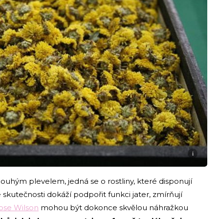
i
pouhým plevelem, jedná se o rostliny, které disponují
skutečnosti dokáží podpořit funkci jater, zmírňují
ose Wilson
mohou být dokonce skvělou náhražkou