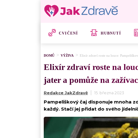
CVIČENÍ
HUBNUTÍ
DOMŮ
VÝŽIVA
Elixír zdraví roste na louce: Pampelišk
Elixír zdraví roste na l
jater a pomůže na zažívac
Redakce JakZdravě
15. března 2023
Pampeliškový čaj disponuje mnoha zdr
každý. Stačí jej přidat do svého jídel