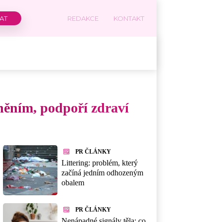
REDAKCE
KONTAKT
dněním, podpoří zdraví
PR ČLÁNKY
Littering: problém, který
začíná jedním odhozeným
obalem
PR ČLÁNKY
Nenápadné signály těla: co