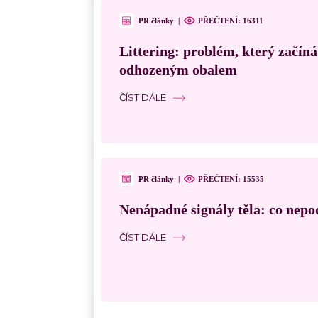
PR články
|
PŘEČTENÍ:
16311
Littering: problém, který začín
odhozeným obalem
ČÍST DÁLE
PR články
|
PŘEČTENÍ:
15535
Nenápadné signály těla: co nepo
ČÍST DÁLE