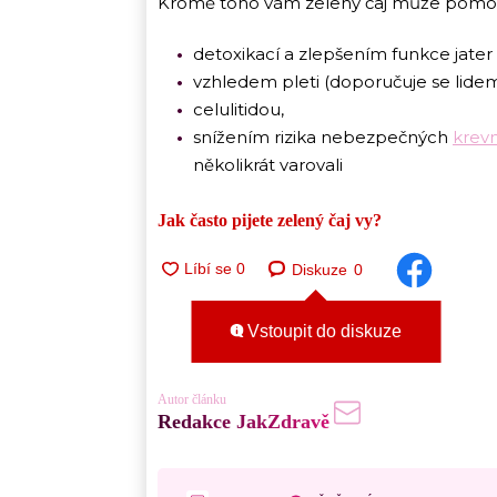
Kromě toho vám zelený čaj může pomoci
detoxikací a zlepšením funkce jater
vzhledem pleti (doporučuje se lidem
celulitidou,
snížením rizika nebezpečných
krevn
několikrát varovali
Jak často pijete zelený čaj vy?
Diskuze
0
Vstoupit do diskuze
Autor článku
Redakce JakZdravě