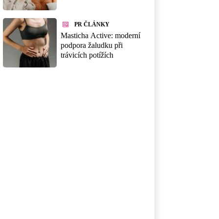
PR ČLÁNKY
Masticha Active: moderní
podpora žaludku při
trávicích potížích