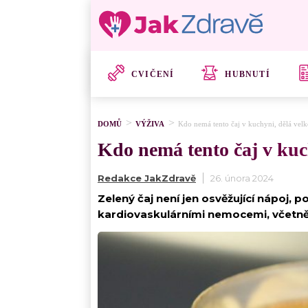
CVIČENÍ
HUBNUTÍ
DOMŮ
VÝŽIVA
Kdo nemá tento čaj v kuchyni, dělá vel
Kdo nemá tento čaj v kuc
Redakce JakZdravě
26. února 2024
Zelený čaj není jen osvěžující nápoj, 
kardiovaskulárními nemocemi, včetně 