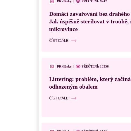
PR články
|
PŘEČTENÍ:
9247
Domácí zavařování bez drahého
Jak úspěšně sterilovat v troubě
mikrovlnce
ČÍST DÁLE
PR články
|
PŘEČTENÍ:
10356
Littering: problém, který začín
odhozeným obalem
ČÍST DÁLE