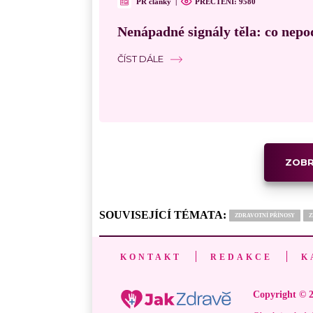
PR články
|
PŘEČTENÍ:
9580
Nenápadné signály těla: co nepo
ČÍST DÁLE
ZOBR
SOUVISEJÍCÍ TÉMATA:
ZDRAVOTNÍ PŘÍNOSY
Z
KONTAKT
REDAKCE
K
Copyright © 2