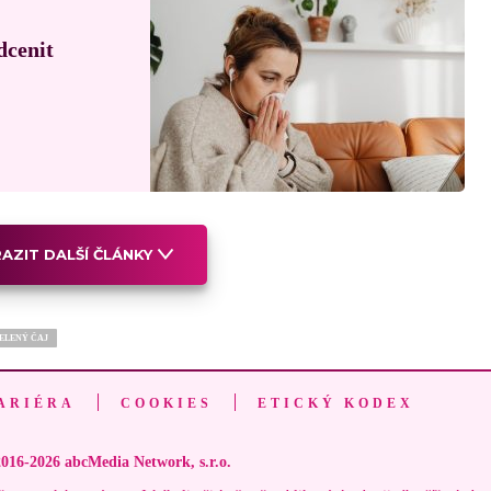
dcenit
AZIT DALŠÍ ČLÁNKY
ELENÝ ČAJ
ARIÉRA
COOKIES
ETICKÝ KODEX
016-2026 abcMedia Network, s.r.o.