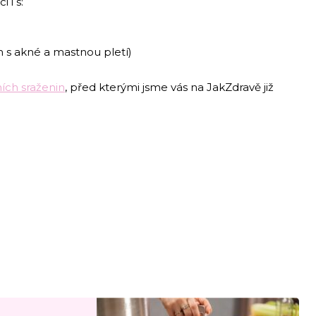
 i s:
 s akné a mastnou pletí)
ích sraženin
, před kterými jsme vás na JakZdravě již