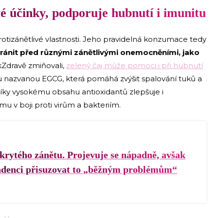
vé účinky, podporuje hubnutí i imunitu
otizánětlivé vlastnosti. Jeho pravidelná konzumace tedy
ránit před různými zánětlivými onemocněními, jako
akZdravě zmiňovali,
zelený čaj může pomoci i při hubnutí
u nazvanou EGCG, která pomáhá zvýšit spalování tuků a
íky vysokému obsahu antioxidantů zlepšuje i
v boji proti virům a bakteriím.
krytého zánětu. Projevuje se nápadně, avšak
endenci přisuzovat to „běžným problémům“