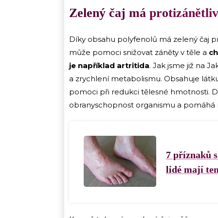
Zelený čaj má protizánětli
Díky obsahu polyfenolů má zelený čaj pr
může pomoci snižovat záněty v těle a
ch
je například artritida
. Jak jsme již na J
a zrychlení metabolismu. Obsahuje látk
pomoci při redukci tělesné hmotnosti. D
obranyschopnost organismu a pomáhá mu 
7 příznaků s
lidé mají t