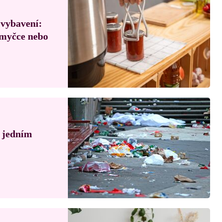
 vybavení:
, myčce nebo
á jedním