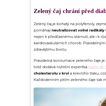
Zelený čaj chrání před dia
Zelený čaj je bohatý na polyfenoly, zejmé
pomáhají
neutralizovat volné radikál
nejen k předčasnému stárnutí, ale i k 
kardiovaskulárních chorob. Pravidelným 
zdravějšímu životu.
Pravidelná konzumace zeleného čaje je s
totiž dodává nutriční expertka
Kathy W. 
cholesterolu v krvi
a krevního tlaku, co
Každodenním pitím zeleného čaje tak mimo 