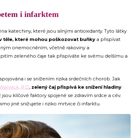
betem i infarktem
na katechiny, které jsou silnými antioxidanty. Tyto látky
y v těle, které mohou poškozovat buňky
a přispívat
různým onemocněním, včetně rakoviny a
pitím zeleného čaje tak přispíváte ke svému delšímu a
pojována i se snížením rizika srdečních chorob. Jak
Warwick, R.D
,
zelený čaj přispívá ke snížení hladiny
ž jsou klíčové faktory spojené se zdravím srdce a cév.
jiné snižujete i riziko mrtvice či infarktu.