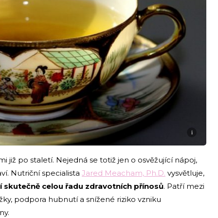
i
 již po staletí. Nejedná se totiž jen o osvěžující nápoj,
í. Nutriční specialista
Jared Meacham, Ph.D.
vysvětluje,
í skutečně celou řadu zdravotních přínosů
. Patří mezi
ožky, podpora hubnutí a snížené riziko vzniku
ny.