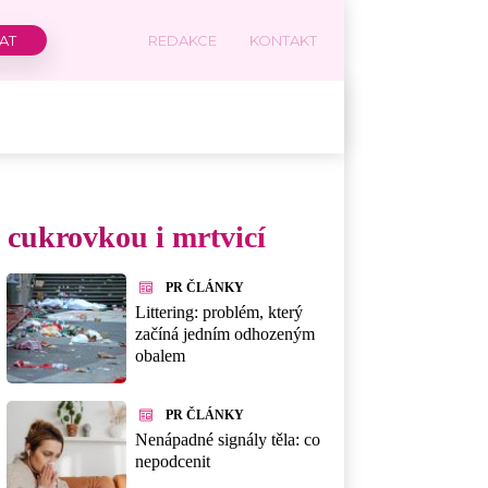
REDAKCE
KONTAKT
 cukrovkou i mrtvicí
PR ČLÁNKY
Littering: problém, který
začíná jedním odhozeným
obalem
PR ČLÁNKY
Nenápadné signály těla: co
nepodcenit