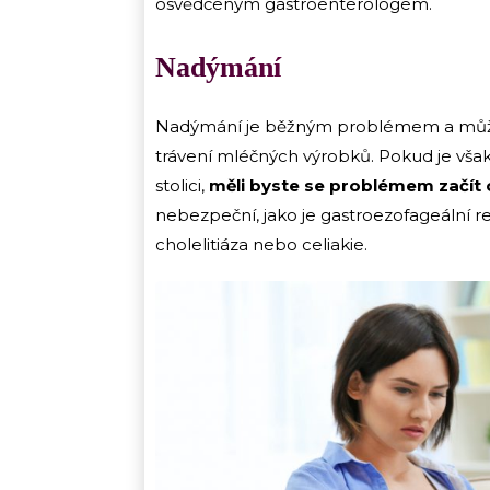
osvědčeným gastroenterologem.
Nadýmání
Nadýmání je běžným problémem a může 
trávení mléčných výrobků. Pokud je však
stolici,
měli byste se problémem začít
nebezpeční, jako je gastroezofageální r
cholelitiáza nebo celiakie.