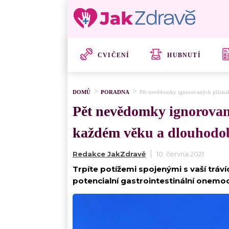
CVIČENÍ
HUBNUTÍ
DOMŮ
PORADNA
Pět nevědomky ignorovaných příznak
Pět nevědomky ignorovan
každém věku a dlouhodob
Redakce JakZdravě
10. června 2021
Trpíte potížemi spojenými s vaší tráví
potencialní gastrointestinální onemoc