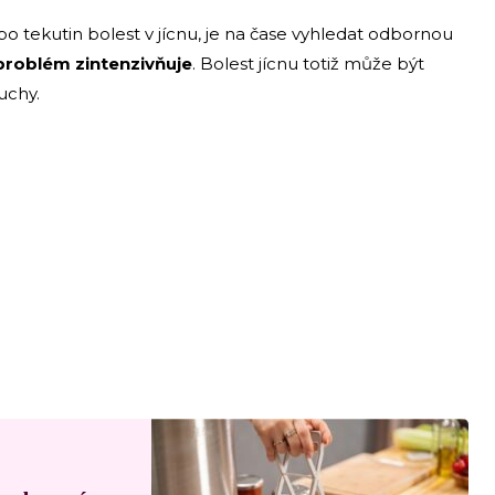
o tekutin bolest v jícnu, je na čase vyhledat odbornou
problém
zintenzivňuje
. Bolest jícnu totiž může být
uchy.