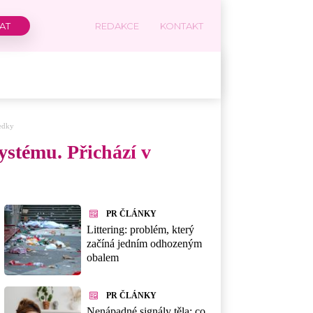
REDAKCE
KONTAKT
edky
stému. Přichází v
PR ČLÁNKY
Littering: problém, který
začíná jedním odhozeným
obalem
PR ČLÁNKY
Nenápadné signály těla: co