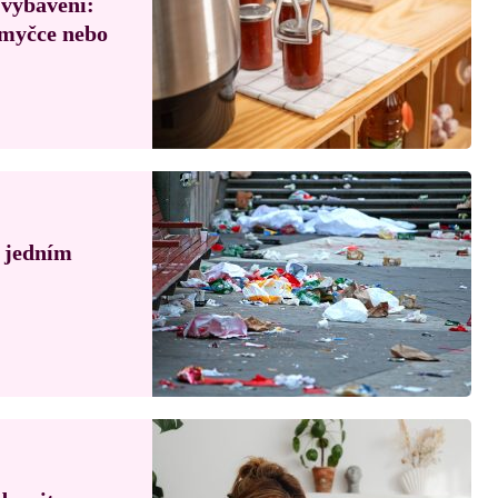
 vybavení:
, myčce nebo
á jedním