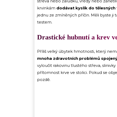
střeva nebo žaludku, vředy nebo zánět
krvinkám
dodávat kyslík do tělesných 
jednu ze zmíněných příčin. Měli byste j
testem.
Drastické hubnutí a krev ve
Příliš velký úbytek hmotnosti, který ne
mnoha zdravotních problémů spojený
vyloučit rakovinu tlustého střeva, slinivk
přítomnost krve ve stolici. Pokud se ob
pozdě.