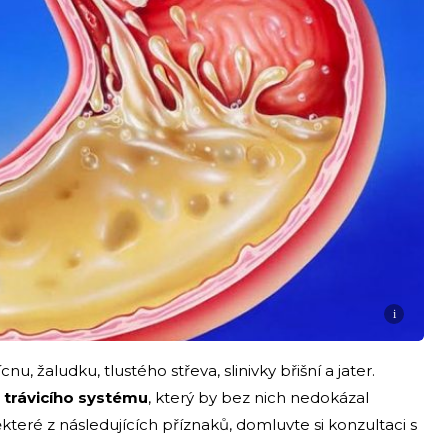
i
nu, žaludku, tlustého střeva, slinivky břišní a jater.
 trávicího systému
, který by bez nich nedokázal
které z následujících příznaků, domluvte si konzultaci s