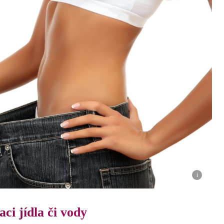
i
ci jídla či vody