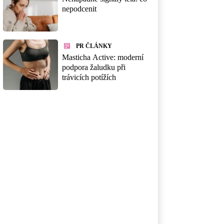
nepodcenit
PR ČLÁNKY
Masticha Active: moderní
podpora žaludku při
trávicích potížích