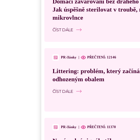
Domácí zavařování bez drahého
Jak úspěšně sterilovat v troubě
mikrovlnce
ČÍST DÁLE
PR články
|
PŘEČTENÍ:
12146
Littering: problém, který začín
odhozeným obalem
ČÍST DÁLE
PR články
|
PŘEČTENÍ:
11370