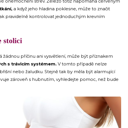
livé onemocnění střev. Železo totiž napomáhá červeným
tkání,
a když jeho hladina poklesne, může to značit
i tak pravidelně kontrolovat jednoduchým krevním
 stolici
má žádnou příčinu ani vysvětlení, může být příznakem
ch s trávicím systémem.
V tomto případě nelze
y břišní nebo žaludku. Stejně tak by měla být alarmující
jevuje zároveň s hubnutím, vyhledejte pomoc, než bude