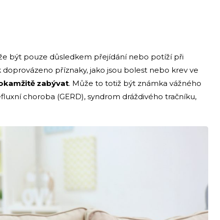
být pouze důsledkem přejídání nebo potíží při
 doprovázeno příznaky, jako jsou bolest nebo krev ve
 okamžitě zabývat
. Může to totiž být známka vážného
efluxní choroba (GERD), syndrom dráždivého tračníku,