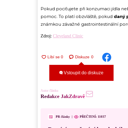
Pokud pociťujete při konzumaci jídla neb
pomoc. To platí obzvláště, pokud
daný 
známkou závažné gastrointestinální por
Zdroj:
Cleveland Clinic
Diskuze
0
Vstoupit do diskuze
Autor článku
Redakce JakZdravě
PR články
|
PŘEČTENÍ:
11037