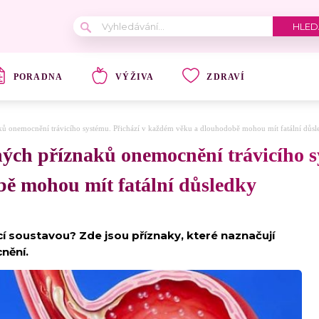
PORADNA
VÝŽIVA
ZDRAVÍ
ů onemocnění trávicího systému. Přichází v každém věku a dlouhodobě mohou mít fatální důsl
ých příznaků onemocnění trávicího sy
ě mohou mít fatální důsledky
cí soustavou? Zde jsou příznaky, které naznačují
nění.