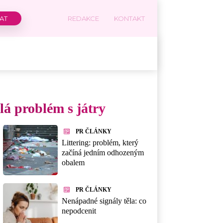
REDAKCE
KONTAKT
lá problém s játry
PR ČLÁNKY
Littering: problém, který
začíná jedním odhozeným
obalem
PR ČLÁNKY
Nenápadné signály těla: co
nepodcenit