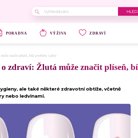
PORADNA
VÝŽIVA
ZDRAVÍ
může značit plíseň, bílá problém s játry
 zdraví: Žlutá může značit plíseň, bí
ygieny, ale také některé zdravotní obtíže, včetně
try nebo ledvinami.