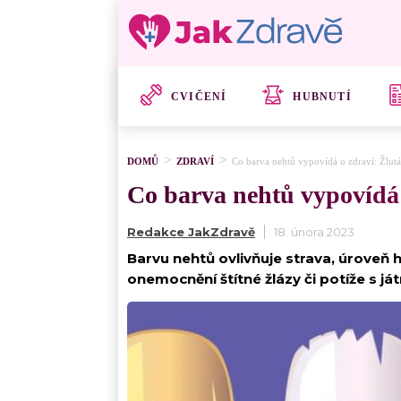
CVIČENÍ
HUBNUTÍ
DOMŮ
ZDRAVÍ
Co barva nehtů vypovídá o zdraví: Žlutá 
Co barva nehtů vypovídá o
Redakce JakZdravě
18. února 2023
Barvu nehtů ovlivňuje strava, úroveň h
onemocnění štítné žlázy či potíže s já