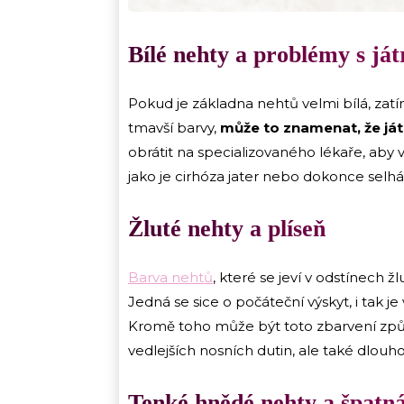
Bílé nehty a problémy s ját
Pokud je základna nehtů velmi bílá, za
tmavší barvy,
může to znamenat, že ját
obrátit na specializovaného lékaře, aby 
jako je cirhóza jater nebo dokonce selhání
Žluté nehty a plíseň
Barva nehtů
, které se jeví v odstínech 
Jedná se sice o počáteční výskyt, i tak je
Kromě toho může být toto zbarvení způ
vedlejších nosních dutin, ale také dlo
Tenké hnědé nehty a špatná