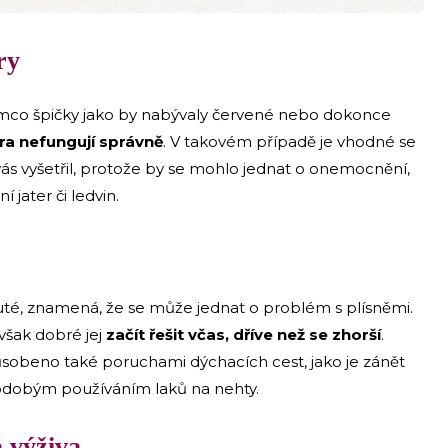
ry
tímco špičky jako by nabývaly červené nebo dokonce
ra nefungují správně
. V takovém případě je vhodné se
vás vyšetřil, protože by se mohlo jednat o onemocnění,
 jater či ledvin.
žluté, znamená, že se může jednat o problém s plísněmi.
 však dobré jej
začít řešit včas, dříve než se zhorší
.
sobeno také poruchami dýchacích cest, jako je zánět
uhodobým používáním laků na nehty.
 výživa