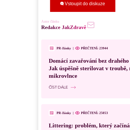
Vstoupit do diskuze
Autor článku
Redakce JakZdravě
PR články
|
PŘEČTENÍ:
23944
Domácí zavařování bez drahého
Jak úspěšně sterilovat v troubě
mikrovlnce
ČÍST DÁLE
PR články
|
PŘEČTENÍ:
25053
Littering: problém, který začín