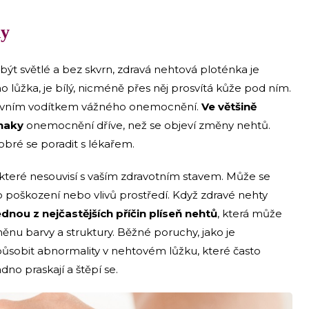
ny
ýt světlé a bez skvrn, zdravá nehtová ploténka je
o lůžka, je bílý, nicméně přes něj prosvítá kůže pod ním.
 prvním vodítkem vážného onemocnění.
Ve většině
znaky
onemocnění dříve, než se objeví změny nehtů.
bré se poradit s lékařem.
které nesouvisí s vaším zdravotním stavem. Může se
poškození nebo vlivů prostředí. Když zdravé nehty
ednou z nejčastějších příčin plíseň nehtů
, která může
měnu barvy a struktury. Běžné poruchy, jako je
ůsobit abnormality v nehtovém lůžku, které často
no praskají a štěpí se.