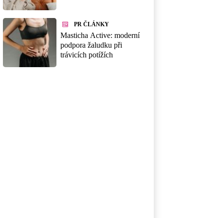
PR ČLÁNKY
Masticha Active: moderní
podpora žaludku při
trávicích potížích