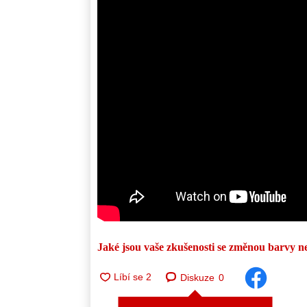
Jaké jsou vaše zkušenosti se změnou barvy n
Diskuze
0