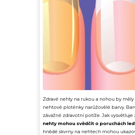
Zdravé nehty na rukou a nohou by měly b
nehtové ploténky narůžovělé barvy. Ba
závažné zdravotní potíže. Jak vysvětluje 
nehty mohou svědčit o poruchách ledv
hnědé skvrny na nehtech mohou ukazov