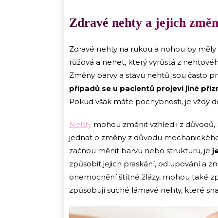
Zdravé nehty a jejich změ
Zdravé nehty na rukou a nohou by měly b
růžová a nehet, který vyrůstá z nehtovéh
Změny barvy a stavu nehtů jsou často
případů se u pacientů projeví jiné pří
Pokud však máte pochybnosti, je vždy do
Nehty
mohou změnit vzhled i z důvodů, 
jednat o změny z důvodu mechanického 
začnou měnit barvu nebo strukturu, je
j
způsobit jejich praskání, odlupování a z
onemocnění štítné žlázy, mohou také zp
způsobují suché lámavé nehty, které snad