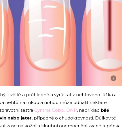
i
ýt světlé a průhledné a vyrůstat z nehtového lůžka a
rva nehtů na rukou a nohou může odhalit některé
zdravotní sestra
Cynthia Cobb, DNP
, například
bílé
in nebo jater
, případně o chudokrevnosti. Důlkovité
at zase na kožní a kloubní onemocnění zvané lupénka.