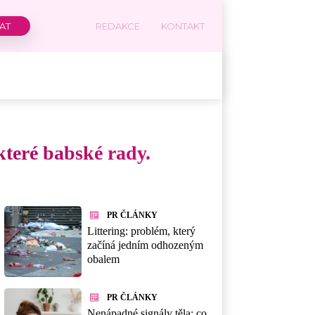
REDAKCE
KONTAKT
které babské rady.
PR ČLÁNKY
Littering: problém, který
začíná jedním odhozeným
obalem
PR ČLÁNKY
Nenápadné signály těla: co