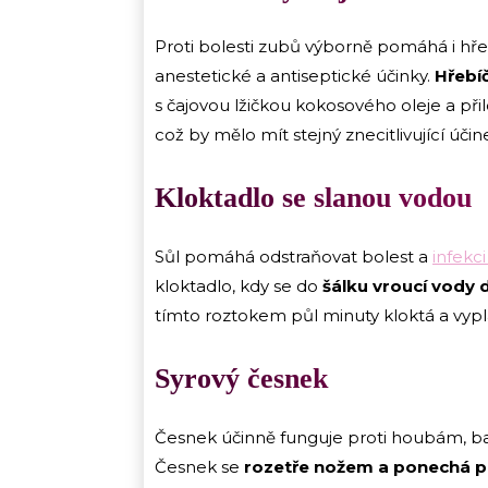
Proti bolesti zubů výborně pomáhá i hře
anestetické a antiseptické účinky.
Hřebí
s čajovou lžičkou kokosového oleje a přil
což by mělo mít stejný znecitlivující účin
Kloktadlo se slanou vodou
Sůl pomáhá odstraňovat bolest a
infekc
kloktadlo, kdy se do
šálku vroucí vody d
tímto roztokem půl minuty kloktá a vypl
Syrový česnek
Česnek účinně funguje proti houbám, bak
Česnek se
rozetře nožem a ponechá p