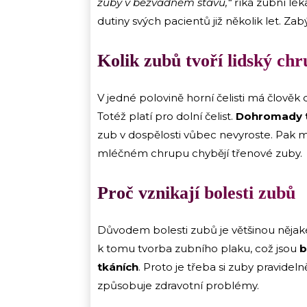
zuby v bezvadném stavu,“
říká zubní lé
dutiny svých pacientů již několik let. Z
Kolik zubů tvoří lidský chr
V jedné polovině horní čelisti má člověk d
Totéž platí pro dolní čelist.
Dohromady tv
zub v dospělosti vůbec nevyroste. Pak
mléčném chrupu chybějí třenové zuby.
Proč vznikají bolesti zubů
Důvodem bolesti zubů je většinou nějak
k tomu tvorba zubního plaku, což jsou
b
tkáních
. Proto je třeba si zuby pravideln
způsobuje zdravotní problémy.