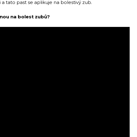
 a tato past se aplikuje na bolestivý zub.
nou na bolest zubů?