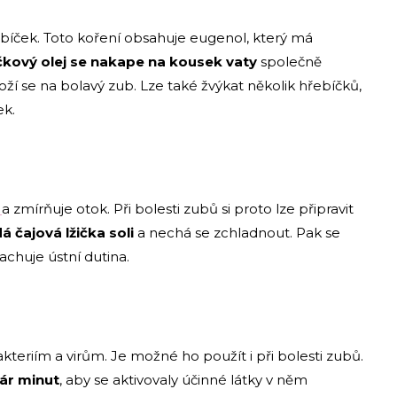
bíček. Toto koření obsahuje eugenol, který má
čkový olej se nakape na kousek vaty
společně
oží se na bolavý zub. Lze také žvýkat několik hřebíčků,
ek.
i
a zmírňuje otok. Při bolesti zubů si proto lze připravit
á čajová lžička soli
a nechá se zchladnout. Pak se
achuje ústní dutina.
teriím a virům. Je možné ho použít i při bolesti zubů.
ár minut
, aby se aktivovaly účinné látky v něm