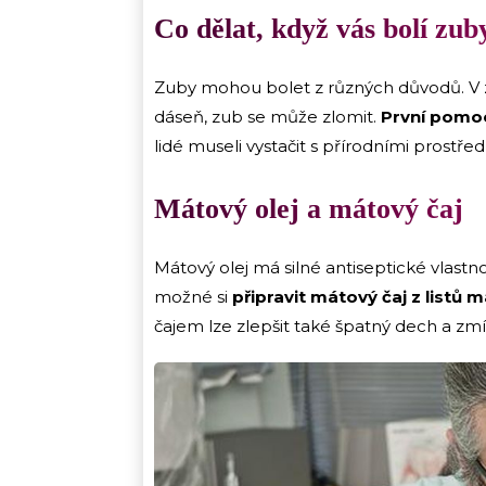
Co dělat, když vás bolí zub
Zuby mohou bolet z různých důvodů. V z
dáseň, zub se může zlomit.
První pomoc
lidé museli vystačit s přírodními prostřed
Mátový olej a mátový čaj
Mátový olej má silné antiseptické vlastn
možné si
připravit mátový čaj z listů 
čajem lze zlepšit také špatný dech a zmí