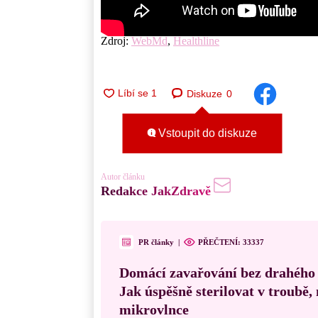
Zdroj:
WebMd
,
Healthline
Diskuze
0
Vstoupit do diskuze
Autor článku
Redakce JakZdravě
PR články
|
PŘEČTENÍ:
33337
Domácí zavařování bez drahého
Jak úspěšně sterilovat v troubě
mikrovlnce