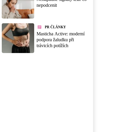
nepodcenit
PR ČLÁNKY
Masticha Active: moderní
podpora žaludku při
trávicích potížích