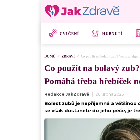
CVIČENÍ
HUBNUTÍ
DOMŮ
ZDRAVÍ
Co použít na bolavý zub? Vedle analgeti
Co použít na bolavý zub? 
Pomáhá třeba hřebíček n
Redakce JakZdravě
26. srpna 2025
Bolest zubů je nepříjemná a většinou d
se však dostanete do jeho péče, je třeb