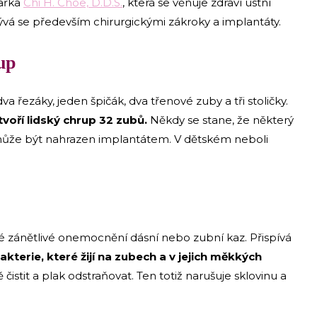
kařka
Chi H. Choe, D.D.S.
, která se věnuje zdraví ústní
abývá se především chirurgickými zákroky a implantáty.
up
va řezáky, jeden špičák, dva třenové zuby a tři stoličky.
oří lidský chrup 32 zubů.
Někdy se stane, že některý
 může být nahrazen implantátem. V dětském neboli
é zánětlivé onemocnění dásní nebo zubní kaz. Přispívá
akterie, které žijí na zubech a v jejich měkkých
ě čistit a plak odstraňovat. Ten totiž narušuje sklovinu a