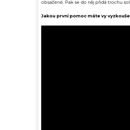
obsažené. Pak se do něj přidá trochu soli
Jakou první pomoc máte vy vyzkouše