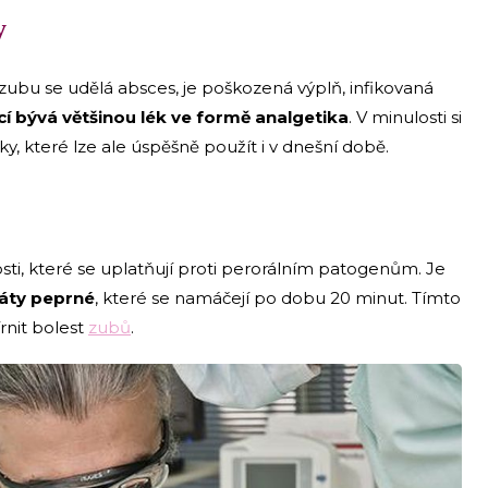
y
ubu se udělá absces, je poškozená výplň, infikovaná
í bývá většinou lék ve formě analgetika
. V minulosti si
ky, které lze ale úspěšně použít i v dnešní době.
osti, které se uplatňují proti perorálním patogenům. Je
máty peprné
, které se namáčejí po dobu 20 minut. Tímto
rnit bolest
zubů
.