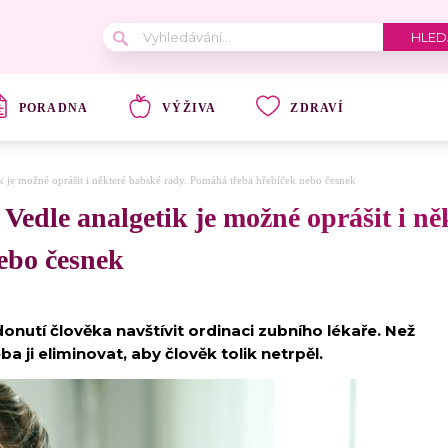
PORADNA
VÝŽIVA
ZDRAVÍ
k je možné oprášit i některé babské rady. Pomáhá třeba hřebíček nebo česnek
Vedle analgetik je možné oprášit i ně
ebo česnek
onutí člověka navštívit ordinaci zubního lékaře. Než
a ji eliminovat, aby člověk tolik netrpěl.