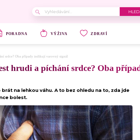
PORADNA
VÝŽIVA
ZDRAVÍ
ní srdce? Oba případy indikují varovný signál
t hrudi a píchání srdce? Oba případ
 brát na lehkou váhu. A to bez ohledu na to, zda jde
nce bolest.