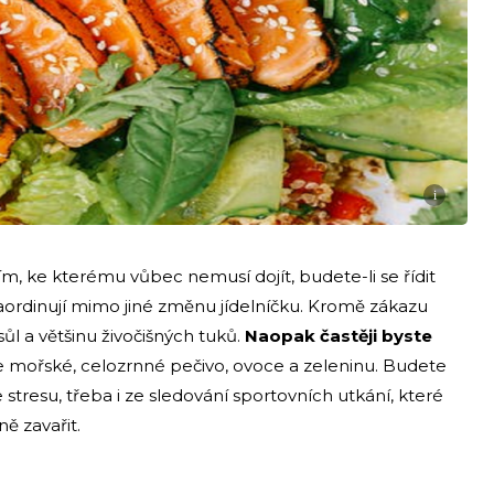
i
m, ke kterému vůbec nemusí dojít, budete-li se řídit
ordinují mimo jiné změnu jídelníčku. Kromě zákazu
ůl a většinu živočišných tuků.
Naopak častěji byste
pe mořské, celozrnné pečivo, ovoce a zeleninu. Budete
 stresu, třeba i ze sledování sportovních utkání, které
 zavařit.