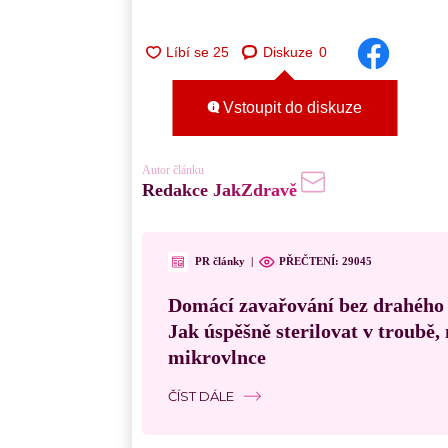
Diskuze
0
Vstoupit do diskuze
Autor článku
Redakce JakZdravě
PR články
|
PŘEČTENÍ:
29045
Domácí zavařování bez drahého
Jak úspěšně sterilovat v troubě
mikrovlnce
ČÍST DÁLE