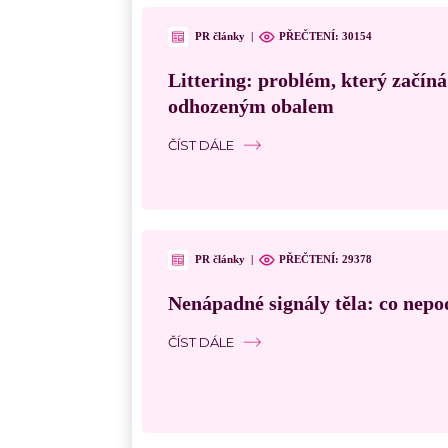
PR články
|
PŘEČTENÍ:
30154
Littering: problém, který začín
odhozeným obalem
ČÍST DÁLE
PR články
|
PŘEČTENÍ:
29378
Nenápadné signály těla: co nepo
ČÍST DÁLE