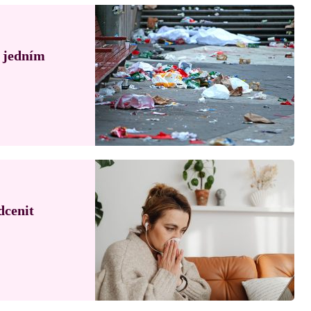
á jedním
dcenit