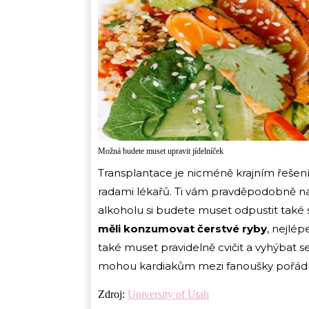
Možná budete muset upravit jídelníček
Transplantace je nicméně krajním řešení
radami lékařů. Ti vám pravděpodobně na
alkoholu si budete muset odpustit také s
měli konzumovat čerstvé ryby
, nejlé
také muset pravidelně cvičit a vyhýbat se
mohou kardiakům mezi fanoušky pořádně
Zdroj:
University of Utah