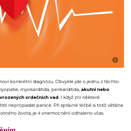
i
tanoví konkrétní diagnózu. Obvykle jde o jednu z těchto:
myopatie, myokarditida, perikarditida,
akutní nebo
z vrozených srdečních vad
. I když zní některé
ité nepropadat panice. Při správné léčbě si totiž většina
otného života, je-li onemocnění odhaleno včas.
něním