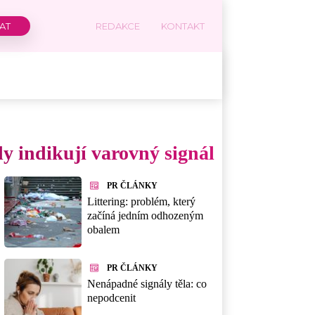
REDAKCE
KONTAKT
y indikují varovný signál
PR ČLÁNKY
Littering: problém, který
začíná jedním odhozeným
obalem
PR ČLÁNKY
Nenápadné signály těla: co
nepodcenit