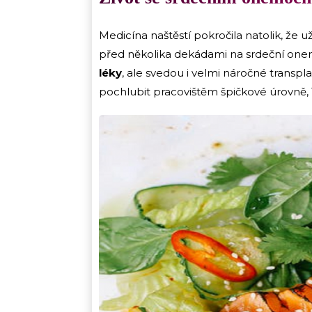
Medicína naštěstí pokročila natolik, že 
před několika dekádami na srdeční on
léky
, ale svedou i velmi náročné transp
pochlubit pracovištěm špičkové úrovně