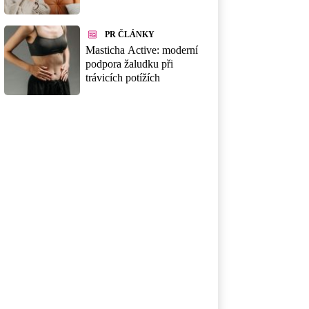
PR ČLÁNKY
Masticha Active: moderní
podpora žaludku při
trávicích potížích