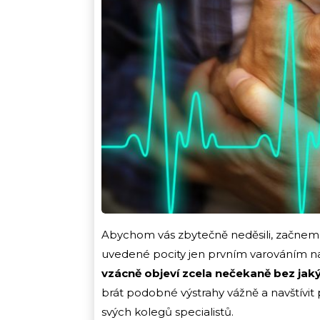
Abychom vás zbytečně neděsili, začneme
uvedené pocity jen prvním varováním naše
vzácně objeví zcela nečekaně bez jak
brát podobné výstrahy vážně a navštívit p
svých kolegů specialistů.