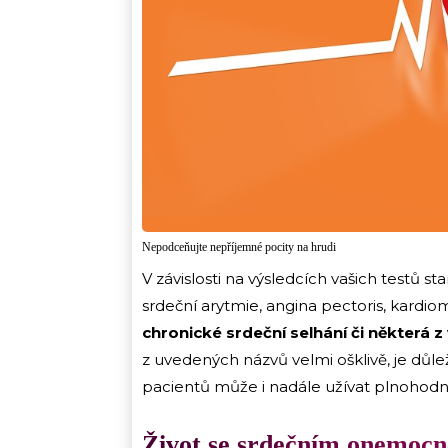
Nepodceňujte nepříjemné pocity na hrudi
V závislosti na výsledcích vašich testů s
srdeční arytmie, angina pectoris, kardio
chronické srdeční selhání či některá 
z uvedených názvů velmi ošklivě, je důlež
pacientů může i nadále užívat plnohodn
Život se srdečním onemoc