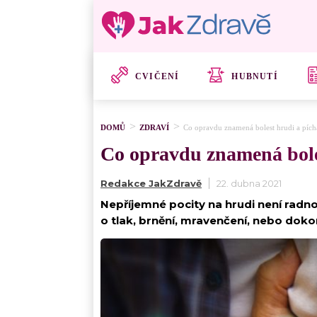
CVIČENÍ
HUBNUTÍ
DOMŮ
ZDRAVÍ
Co opravdu znamená bolest hrudi a píchá
Co opravdu znamená boles
Redakce JakZdravě
22. dubna 2021
Nepříjemné pocity na hrudi není radno
o tlak, brnění, mravenčení, nebo doko