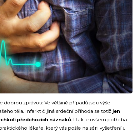
i
 dobrou zprávou: Ve většině případů jsou výše
ho těla. Infarkt či jiná srdeční příhoda se totiž
jen
ýchkoli předchozích náznaků
. I tak je ovšem potřeba
raktického lékaře, který vás pošle na sérii vyšetření u