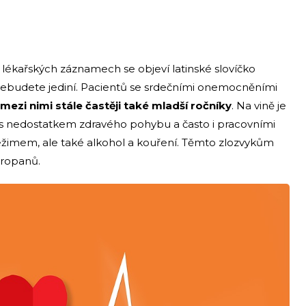
 lékařských záznamech se objeví latinské slovíčko
a nebudete jediní. Pacientů se srdečními onemocněními
 mezi nimi stále častěji také mladší ročníky
. Na vině je
ý s nedostatkem zdravého pohybu a často i pracovními
imem, ale také alkohol a kouření. Těmto zlozvykům
vropanů.