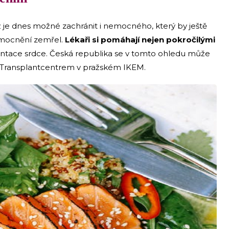
už je dnes možné zachránit i nemocného, který by ještě
emocnění zemřel.
Lékaři si pomáhají nejen pokročilými
lantace srdce. Česká republika se v tomto ohledu může
, Transplantcentrem v pražském IKEM.