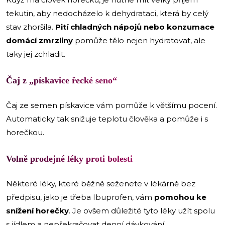
tekutin, aby nedocházelo k dehydrataci, která by celý
stav zhoršila.
Pití chladných nápojů nebo konzumace
domácí zmrzliny
pomůže tělo nejen hydratovat, ale
taky jej zchladit.
Čaj z „pískavice řecké seno“
Čaj ze semen pískavice vám pomůže k většímu pocení.
Automaticky tak snižuje teplotu člověka a pomůže i s
horečkou.
Volně prodejné léky proti bolesti
Některé léky, které běžně seženete v lékárně bez
předpisu, jako je třeba Ibuprofen, vám
pomohou ke
snížení horečky
. Je ovšem důležité tyto léky užít spolu
s jídlem a nepřekračovat denní dávkování.