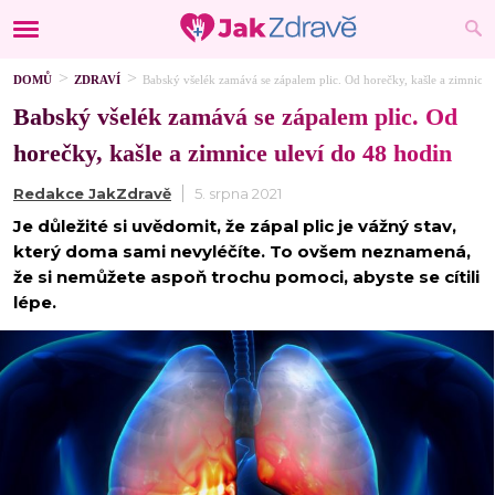
DOMŮ
ZDRAVÍ
Babský všelék zamává se zápalem plic. Od horečky, kašle a zimnice 
Babský všelék zamává se zápalem plic. Od
horečky, kašle a zimnice uleví do 48 hodin
Redakce JakZdravě
5. srpna 2021
Je důležité si uvědomit, že zápal plic je vážný stav,
který doma sami nevyléčíte. To ovšem neznamená,
že si nemůžete aspoň trochu pomoci, abyste se cítili
lépe.