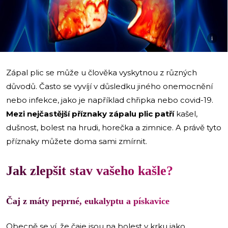
i
Zápal plic se může u člověka vyskytnou z různých
důvodů. Často se vyvíjí v důsledku jiného onemocnění
nebo infekce, jako je například chřipka nebo covid-19.
Mezi nejčastější příznaky zápalu plic patří
kašel,
dušnost, bolest na hrudi, horečka a zimnice. A právě tyto
příznaky můžete doma sami zmírnit.
Jak zlepšit stav vašeho kašle?
Čaj z máty peprné, eukalyptu a pískavice
Obecně se ví, že čaje jsou na bolest v krku jako