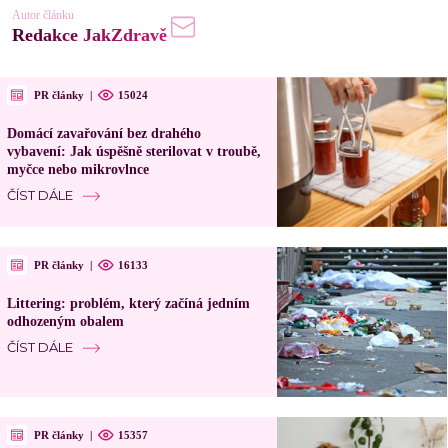
Autor článku
Redakce JakZdravě
PR články
|
15024
Domácí zavařování bez drahého
vybavení: Jak úspěšně sterilovat v troubě,
myčce nebo mikrovlnce
ČÍST DÁLE
PR články
|
16133
Littering: problém, který začíná jedním
odhozeným obalem
ČÍST DÁLE
PR články
|
15357