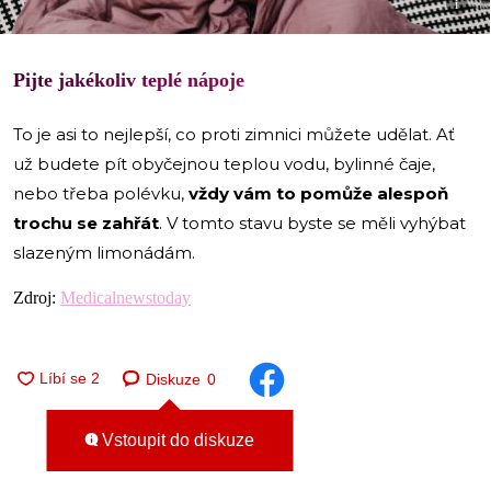
i
Pijte jakékoliv teplé nápoje
To je asi to nejlepší, co proti zimnici můžete udělat. Ať
už budete pít obyčejnou teplou vodu, bylinné čaje,
nebo třeba polévku,
vždy vám to pomůže alespoň
trochu se zahřát
. V tomto stavu byste se měli vyhýbat
slazeným limonádám.
Zdroj:
Medicalnewstoday
Diskuze
0
Vstoupit do diskuze