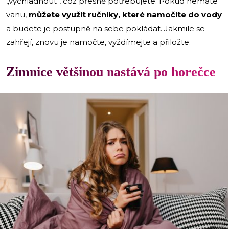
„vychladnout“, což přesně potřebujete. Pokud nemáte
vanu,
můžete využít ručníky, které namočíte do vody
a budete je postupně na sebe pokládat. Jakmile se
zahřejí, znovu je namočte, vyždímejte a přiložte.
Zimnice většinou nastává po horečce