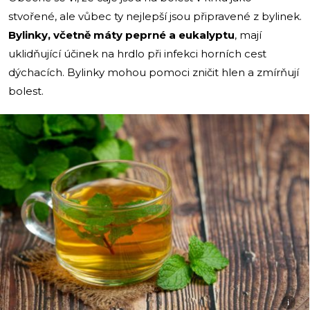
stvořené, ale vůbec ty nejlepší jsou připravené z bylinek.
Bylinky, včetně máty peprné a eukalyptu
, mají
uklidňující účinek na hrdlo při infekci horních cest
dýchacích. Bylinky mohou pomoci zničit hlen a zmírňují
bolest.
i