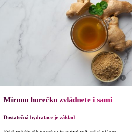
i
Mírnou horečku zvládnete i sami
Dostatečná hydratace je základ
Když má člověk horečku, je nutné mít velký příjem