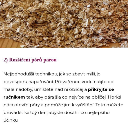
i
2) Rozšíření pórů parou
Nejjednodušší technikou, jak se zbavit milií, je
bezesporu napařování. Převařenou vodu nalijte do
malé nádoby, umístěte nad ní obličej a
přikryjte se
ručníkem
tak, aby pára šla co nejvíce na obličej. Horká
pára otevře póry a pomůže jim k vyčištění. Toto můžete
provádět každý den, abyste dosáhli co nejlepšího
účinku.