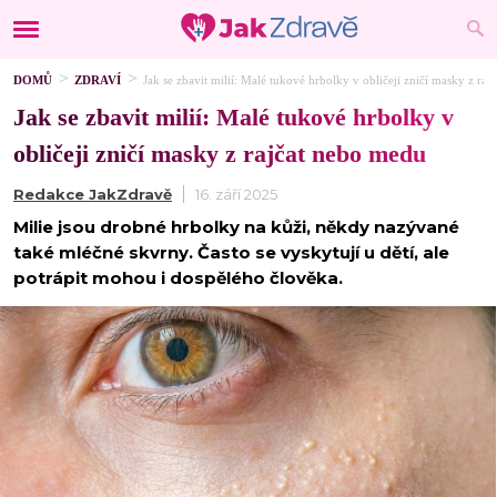
DOMŮ
ZDRAVÍ
Jak se zbavit milií: Malé tukové hrbolky v obličeji zničí masky z ra
Jak se zbavit milií: Malé tukové hrbolky v
obličeji zničí masky z rajčat nebo medu
Redakce JakZdravě
16. září 2025
Milie jsou drobné hrbolky na kůži, někdy nazývané
také mléčné skvrny. Často se vyskytují u dětí, ale
potrápit mohou i dospělého člověka.