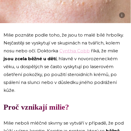
i
Milie poznáte podle toho, že jsou to malé bílé hrbolky.
Nejčastěji se vyskytují ve skupinách na tvářích, kolem
nosu nebo očí. Doktorka
Cynthia Cobb
říká, že milie
jsou zcela běžné u dětí
, hlavně v novorozeneckém
věku, u dospělých se často vyskytují po laserovém
ošetření pokožky, po použití steroidních krémů, po
spálení na slunci nebo v důsledku jiného podrážení
kůže.
Proč vznikají milie?
Milie neboli mléčné skvrny se vytváří v případě, že pod
kůží uvízne keratin. Keratin je protein, který se
běžně