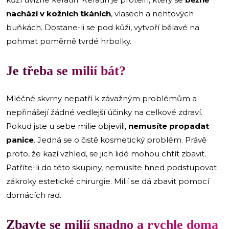
nachází v kožních tkáních
, vlasech a nehtových
buňkách. Dostane-li se pod kůži, vytvoří bělavé na
pohmat poměrně tvrdé hrbolky.
Je třeba se milií bát?
Mléčné skvrny nepatří k závažným problémům a
nepřinášejí žádné vedlejší účinky na celkové zdraví.
Pokud jste u sebe milie objevili,
nemusíte propadat
panice
. Jedná se o čistě kosmetický problém. Právě
proto, že kazí vzhled, se jich lidé mohou chtít zbavit.
Patříte-li do této skupiny, nemusíte hned podstupovat
zákroky estetické chirurgie. Milií se dá zbavit pomocí
domácích rad.
Zbavte se milií snadno a rychle doma