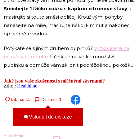
citronové šťávy vám může pomoci rychle se zbavit milií.
Smíchejte 1 lžičku cukru s kapkou citronové šťávy
a
masírujte si touto směsí obličej. Krouživými pohyby
nanášejte na milie, masírujte několik minut a nakonec
opláchněte vodou.
Potýkáte se s jiným druhem pupínků?
Vyzkoušejte na
ně rýžovou mouku
. Účinkuje na velké množství
pupínků a pomůže vám zklidnit podrážděnou pokožku.
Jaké jsou vaše zkušenosti s mléčnými skvrnami?
Zdroj:
Healthline
Diskuze
0
Vstoupit do diskuze
Autor článku