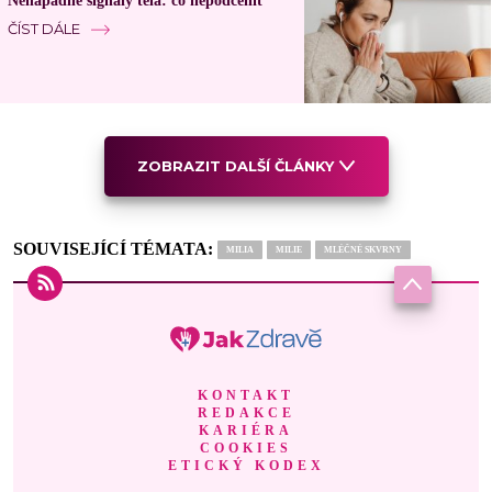
Nenápadné signály těla: co nepodcenit
ČÍST DÁLE
ZOBRAZIT DALŠÍ ČLÁNKY
SOUVISEJÍCÍ TÉMATA:
MILIA
MILIE
MLÉČNÉ SKVRNY
KONTAKT
REDAKCE
KARIÉRA
COOKIES
ETICKÝ KODEX