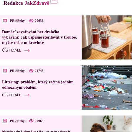
Redakce JakZdravě
PR články
|
20636
Domácí zavařování bez drahého
vybavení: Jak úspěšně sterilovat v troubě,
myčce nebo mikrovlnce
ČÍST DÁLE
PR články
|
21745
Littering: problém, který začíná jedním
odhozeným obalem
ČÍST DÁLE
PR články
|
20969