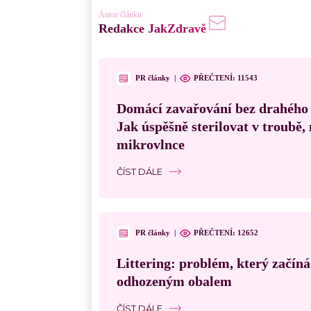
Autor článku
Redakce JakZdravě
PR články
|
PŘEČTENÍ:
11543
Domácí zavařování bez drahého
Jak úspěšně sterilovat v troubě
mikrovlnce
ČÍST DÁLE
PR články
|
PŘEČTENÍ:
12652
Littering: problém, který začín
odhozeným obalem
ČÍST DÁLE