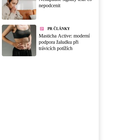
nepodcenit
PR ČLÁNKY
Masticha Active: moderní
podpora žaludku při
trávicích potížích