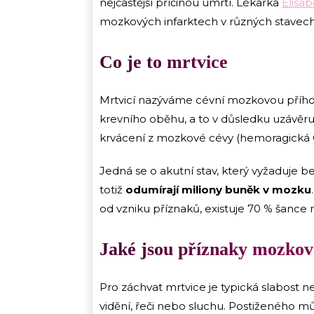
nejčastější příčinou úmrtí. Lékařka
Elisa
mozkových infarktech v různých stavech
Co je to mrtvice
Mrtvicí nazýváme cévní mozkovou příh
krevního oběhu, a to v důsledku uzávě
krvácení z mozkové cévy (hemoragická
Jedná se o akutní stav, který vyžaduj
totiž
odumírají miliony buněk v mozku
od vzniku příznaků, existuje 70 % šance 
Jaké jsou příznaky mozkov
Pro záchvat mrtvice je typická slabost n
vidění, řeči nebo sluchu. Postiženého 