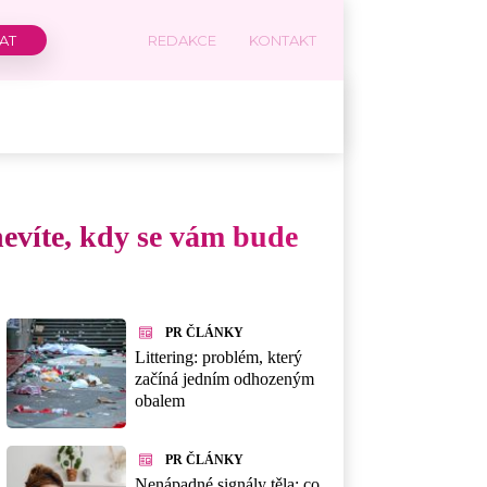
REDAKCE
KONTAKT
evíte, kdy se vám bude
PR ČLÁNKY
Littering: problém, který
začíná jedním odhozeným
obalem
PR ČLÁNKY
Nenápadné signály těla: co