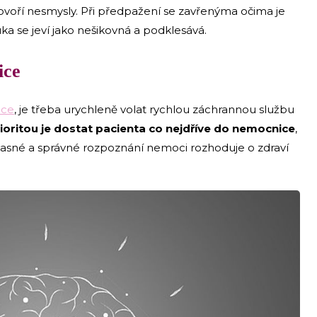
ovoří nesmysly. Při předpažení se zavřenýma očima je
ka se jeví jako nešikovná a podklesává.
ice
ice
, je třeba urychleně volat rychlou záchrannou službu
ioritou je dostat pacienta co nejdříve do nemocnice
,
Včasné a správné rozpoznání nemoci rozhoduje o zdraví