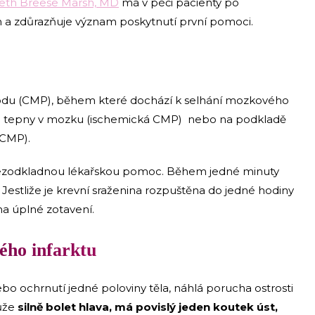
beth Breese Marsh, MD
má v péči pacienty po
 a zdůrazňuje význam poskytnutí první pomoci.
odu (CMP), během které dochází k selhání mozkového
ru tepny v mozku (ischemická CMP) nebo na podkladě
 CMP).
e bezodkladnou lékařskou pomoc. Během jedné minuty
. Jestliže je krevní sraženina rozpuštěna do jedné hodiny
na úplné zotavení.
ého infarktu
ebo ochrnutí jedné poloviny těla, náhlá porucha ostrosti
může
silně bolet hlava, má povislý jeden koutek úst,