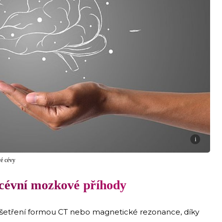
i
é cévy
 cévní mozkové příhody
yšetření formou CT nebo magnetické rezonance, díky