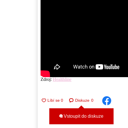
Zdroj:
Healthline
Diskuze
0
Vstoupit do diskuze