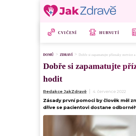
CVIČENÍ
HUBNUTÍ
DOMŮ
ZDRAVÍ
Dobře si zapamatujte příznaky mrtvice 
Dobře si zapamatujte pří
hodit
Redakce JakZdravě
4. července 2022
Zásady první pomoci by člověk měl zná
dříve se pacientovi dostane odbornéh