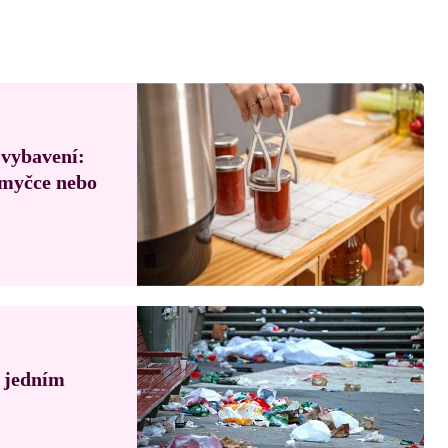
 vybavení:
, myčce nebo
á jedním