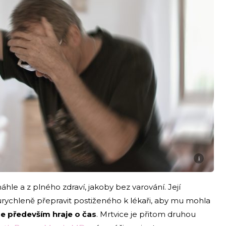
i
hle a z plného zdraví, jakoby bez varování. Její
 urychleně přepravit postiženého k lékaři, aby mu mohla
e především hraje o čas
. Mrtvice je přitom druhou